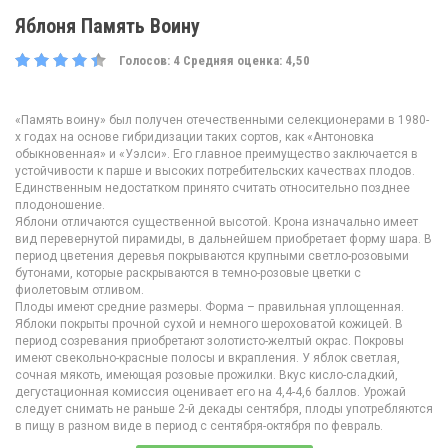
Яблоня Память Воину
Голосов:
4
Средняя оценка:
4,50
«Память воину» был получен отечественными селекционерами в 1980-
х годах на основе гибридизации таких сортов, как «Антоновка
обыкновенная» и «Уэлси». Его главное преимущество заключается в
устойчивости к парше и высоких потребительских качествах плодов.
Единственным недостатком принято считать относительно позднее
плодоношение.
Яблони отличаются существенной высотой. Крона изначально имеет
вид перевернутой пирамиды, в дальнейшем приобретает форму шара. В
период цветения деревья покрываются крупными светло-розовыми
бутонами, которые раскрываются в темно-розовые цветки с
фиолетовым отливом.
Плоды имеют средние размеры. Форма – правильная уплощенная.
Яблоки покрыты прочной сухой и немного шероховатой кожицей. В
период созревания приобретают золотисто-желтый окрас. Покровы
имеют свекольно-красные полосы и вкрапления. У яблок светлая,
сочная мякоть, имеющая розовые прожилки. Вкус кисло-сладкий,
дегустационная комиссия оценивает его на 4,4-4,6 баллов. Урожай
следует снимать не раньше 2-й декады сентября, плоды употребляются
в пищу в разном виде в период с сентября-октября по февраль.