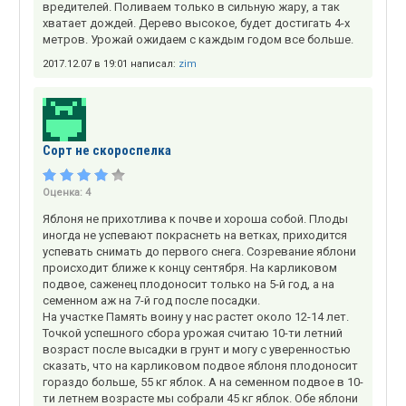
вредителей. Поливаем только в сильную жару, а так
хватает дождей. Дерево высокое, будет достигать 4-х
метров. Урожай ожидаем с каждым годом все больше.
2017.12.07 в 19:01 написал:
zim
Сорт не скороспелка
Оценка:
4
Яблоня не прихотлива к почве и хороша собой. Плоды
иногда не успевают покраснеть на ветках, приходится
успевать снимать до первого снега. Созревание яблони
происходит ближе к концу сентября. На карликовом
подвое, саженец плодоносит только на 5-й год, а на
семенном аж на 7-й год после посадки.
На участке Память воину у нас растет около 12-14 лет.
Точкой успешного сбора урожая считаю 10-ти летний
возраст после высадки в грунт и могу с уверенностью
сказать, что на карликовом подвое яблоня плодоносит
гораздо больше, 55 кг яблок. А на семенном подвое в 10-
ти летнем возрасте мы собрали 45 кг яблок. Обе яблони