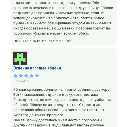
одинаково относятся к погодным условиям. Обе
прекрасно перенесли осеннюю высадку в почву. Яблоки
подходят для продажи, красивые румяные, если не
успели докраснеть, то полежат и становятся более
румяные. Каким-то специфичным уходом не занимаемся,
иногда обрезаем мешающие ветки, которые торчат на
тропинках, убираю мелкие и тонкие побеги.
2017.11.04 в 15:18 написал:
tsmeiriska
Огненно красные яблоки
Оценка:
5
Яблоки красные, сочные, наливные, среднего размера.
Ветки массивные, идущие к верху, толстые. дают
большую тень, не самое удачное место для клумбы под
яблоней. Яблоки не интересуют птиц. От роста до
созревания яблоки несколько раз меняют цвет - от
желтого до темно -красного.
Память воину досталась мне вместе с огородом и
другими посадками. Плоды бывают иногда крупнее,