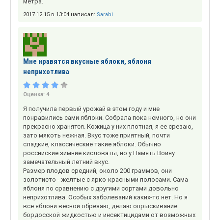
метра.
2017.12.15 в 13:04 написал:
Sarabi
Мне нравятся вкусные яблоки, яблоня
неприхотлива
Оценка:
4
Я получила первый урожай в этом году и мне
понравились сами яблоки. Собрала пока немного, но они
прекрасно хранятся. Кожица у них плотная, я ее срезаю,
зато мякоть нежная. Вкус тоже приятный, почти
сладкие, классические такие яблоки. Обычно
российские зимние кисловаты, но у Память Воину
замечательный летний вкус.
Размер плодов средний, около 200 граммов, они
золотисто - желтые с ярко-красными полосами. Сама
яблоня по сравнению с другими сортами довольно
неприхотлива. Особых заболеваний каких-то нет. Но я
все яблони весной обрезаю, делаю опрыскивание
бордосской жидкостью и инсектицидами от возможных