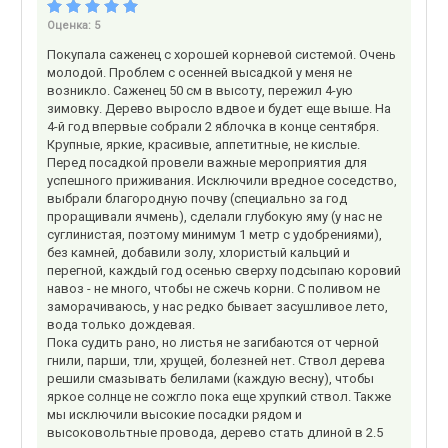
Оценка:
5
Покупала саженец с хорошей корневой системой. Очень
молодой. Проблем с осенней высадкой у меня не
возникло. Саженец 50 см в высоту, пережил 4-ую
зимовку. Дерево выросло вдвое и будет еще выше. На
4-й год впервые собрали 2 яблочка в конце сентября.
Крупные, яркие, красивые, аппетитные, не кислые.
Перед посадкой провели важные мероприятия для
успешного приживания. Исключили вредное соседство,
выбрали благородную почву (специально за год
проращивали ячмень), сделали глубокую яму (у нас не
суглинистая, поэтому минимум 1 метр с удобрениями),
без камней, добавили золу, хлористый кальций и
перегной, каждый год осенью сверху подсыпаю коровий
навоз - не много, чтобы не сжечь корни. С поливом не
заморачиваюсь, у нас редко бывает засушливое лето,
вода только дождевая.
Пока судить рано, но листья не загибаются от черной
гнили, парши, тли, хрущей, болезней нет. Ствол дерева
решили смазывать белилами (каждую весну), чтобы
яркое солнце не сожгло пока еще хрупкий ствол. Также
мы исключили высокие посадки рядом и
высоковольтные провода, дерево стать длиной в 2.5