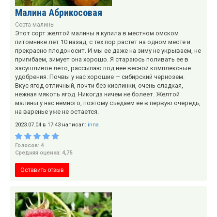
Малина Абрикосовая
Сорта малины
Этот сорт желтой малины я купила в местном омском
питомнике лет 10 назад, с тех пор растет на одном месте и
прекрасно плодоносит. И мы ее даже на зиму не укрываем, не
пригибаем, зимует она хорошо. Я стараюсь поливать ее в
засушливое лето, рассыпаю под нее весной комплексные
удобрения. Почвы у нас хорошие — сибирский чернозем.
Вкус ягод отличный, почти без кислинки, очень сладкая,
нежная мякоть ягод. Никогда ничем не болеет. Желтой
малины у нас немного, поэтому съедаем ее в первую очередь,
на варенье уже не остается.
2023.07.04 в 17:43 написал:
inna
Голосов: 4
Средняя оценка: 4,75
Оставить отзыв