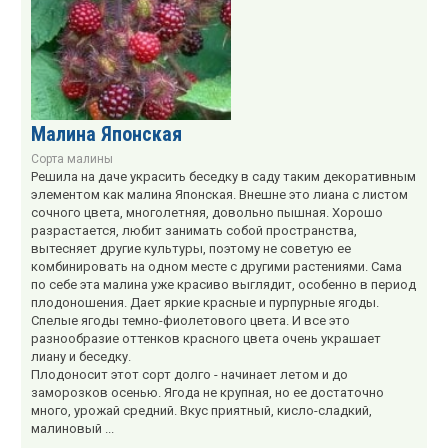
Малина Японская
Сорта малины
Решила на даче украсить беседку в саду таким декоративным
элементом как малина Японская. Внешне это лиана с листом
сочного цвета, многолетняя, довольно пышная. Хорошо
разрастается, любит занимать собой пространства,
вытесняет другие культуры, поэтому не советую ее
комбинировать на одном месте с другими растениями. Сама
по себе эта малина уже красиво выглядит, особенно в период
плодоношения. Дает яркие красные и пурпурные ягоды.
Спелые ягоды темно-фиолетового цвета. И все это
разнообразие оттенков красного цвета очень украшает
лиану и беседку.
Плодоносит этот сорт долго - начинает летом и до
заморозков осенью. Ягода не крупная, но ее достаточно
много, урожай средний. Вкус приятный, кисло-сладкий,
малиновый ...