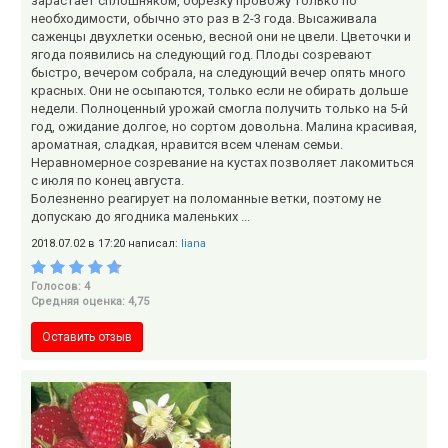
зарастает сплошняком, обрезку провожу только по
необходимости, обычно это раз в 2-3 года. Высаживала
саженцы двухлетки осенью, весной они не цвели. Цветочки и
ягода появились на следующий год. Плоды созревают
быстро, вечером собрала, на следующий вечер опять много
красных. Они не осыпаются, только если не обирать дольше
недели. Полноценный урожай смогла получить только на 5-й
год, ожидание долгое, но сортом довольна. Малина красивая,
ароматная, сладкая, нравится всем членам семьи.
Неравномерное созревание на кустах позволяет лакомиться
с июля по конец августа.
Болезненно реагирует на поломанные ветки, поэтому не
допускаю до ягодника маленьких ...
2018.07.02 в 17:20 написал:
liana
Голосов: 4
Средняя оценка: 4,75
Оставить отзыв