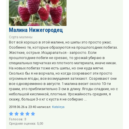
Малина Нижегородец
Сорта малины
Вот всё хорошо в этой малине, но шипы это просто ужас.
Особенно те, которые образуются на прошлогодних побегах.
Жесткие, острые. Исцарапаться - запросто. Если
прошлогодние побеги не срезаю, то урожай убираю в
специальных перчатках из плотного материала, иначе никак.
На новых побегах тоже есть шипы, но они куда мягче.
Сколько бы я не ворчала, но когда созревают эти просто
огромные ягоды, все возмущения затихают. Созревают они
все одновременно в августе. 1 малина весит около 10-ти
грамм, это приблизительно 3 см в длину. Ягоды сладкие, но с
небольшой кислинкой, плотные. Урожайность средняя, я
скажу, больше 3-х кг с куста я не собираю ...
2018.06.26 в 23:40 написал:
Kataleya
Голосов: 3
Средняя оценка: 5,00