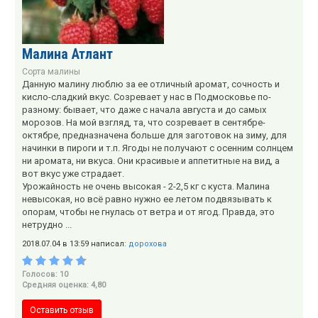
Малина Атлант
Сорта малины
Данную малину люблю за ее отличный аромат, сочность и
кисло-сладкий вкус. Созревает у нас в Подмосковье по-
разному: бывает, что даже с начала августа и до самых
морозов. На мой взгляд, та, что созревает в сентябре-
октябре, предназначена больше для заготовок на зиму, для
начинки в пироги и т.п. Ягоды не получают с осенним солнцем
ни аромата, ни вкуса. Они красивые и аппетитные на вид, а
вот вкус уже страдает.
Урожайность не очень высокая - 2-2,5 кг с куста. Малина
невысокая, но всё равно нужно ее летом подвязывать к
опорам, чтобы не гнулась от ветра и от ягод. Правда, это
нетрудно ...
2018.07.04 в 13:59 написал:
дорохова
Голосов: 10
Средняя оценка: 4,80
Оставить отзыв