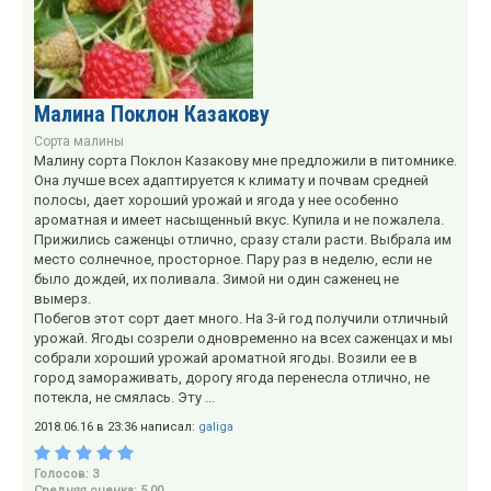
Малина Поклон Казакову
Сорта малины
Малину сорта Поклон Казакову мне предложили в питомнике.
Она лучше всех адаптируется к климату и почвам средней
полосы, дает хороший урожай и ягода у нее особенно
ароматная и имеет насыщенный вкус. Купила и не пожалела.
Прижились саженцы отлично, сразу стали расти. Выбрала им
место солнечное, просторное. Пару раз в неделю, если не
было дождей, их поливала. Зимой ни один саженец не
вымерз.
Побегов этот сорт дает много. На 3-й год получили отличный
урожай. Ягоды созрели одновременно на всех саженцах и мы
собрали хороший урожай ароматной ягоды. Возили ее в
город замораживать, дорогу ягода перенесла отлично, не
потекла, не смялась. Эту ...
2018.06.16 в 23:36 написал:
galiga
Голосов: 3
Средняя оценка: 5,00