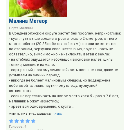
Малина Метеор
Сорта малины
В Средневолжском округе растет без проблем, неприхотлива:
- куст, чуть выше среднего роста, около 2-х метров, от него
много побегов (20-25 побегов на 1 кв.м.), но они не ветвятся
по сторонам, верхушка склоняется вниз, подвязывать не
обязательно, зимой можно не наклонять ветви к земле;
- на стеблях ощущается небольшой восковой налет, шипы
тонкие, мелкие и их мало;
- сорт ранний, поэтому зимостойкость повышенная, даже не
укрываем на зимний период;
- никогда не болеет малиновым клещом, но подвержена
побеговой галлице, паутинному клещу, пурпурной
пятнистости;
- если не пересаживать на новое место хотя бы раз в 7-8 лет,
малинник может израстись;
- зреет вся одновременно, с куста ...
2018.07.02 в 12:47 написал:
Sasha
Голосов: 4