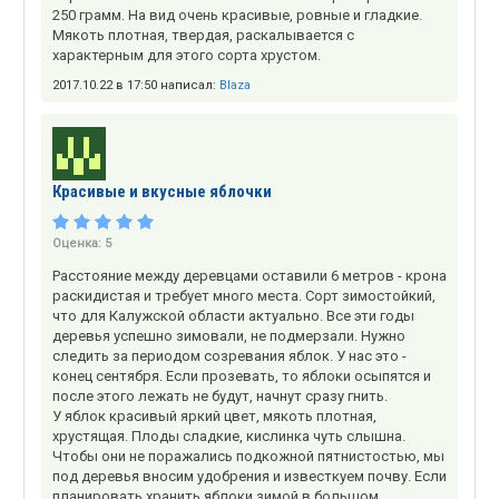
250 грамм. На вид очень красивые, ровные и гладкие.
Мякоть плотная, твердая, раскалывается с
характерным для этого сорта хрустом.
2017.10.22 в 17:50 написал:
Blaza
Красивые и вкусные яблочки
Оценка:
5
Расстояние между деревцами оставили 6 метров - крона
раскидистая и требует много места. Сорт зимостойкий,
что для Калужской области актуально. Все эти годы
деревья успешно зимовали, не подмерзали. Нужно
следить за периодом созревания яблок. У нас это -
конец сентября. Если прозевать, то яблоки осыпятся и
после этого лежать не будут, начнут сразу гнить.
У яблок красивый яркий цвет, мякоть плотная,
хрустящая. Плоды сладкие, кислинка чуть слышна.
Чтобы они не поражались подкожной пятнистостью, мы
под деревья вносим удобрения и известкуем почву. Если
планировать хранить яблоки зимой в большом