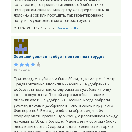
количестве, то предпочтительнее обработать их
препаратом кальция. Или сразу же переработать на
яблочный сок или посушить, так гарантированно
получишь удовольствие от своих трудов.
2017.09.23 в 16:47 написал:
Valerianoffka
Хороший урожай требует постоянных трудов
Оценка:
4
При посадке глубина ям была 80 см, в диаметре - 1 метр.
Предварительно вносили минеральные удобрения и
добавляли перегной, следующий раз удобряли почву
только спустя год. Весной деревья обкапывали и
вносили азотные удобрения. Осенью, когда собрали
урожай, вносили удобрения в приствольный круг - это
был перегной. Ежегодно яблони обрезаем, чтобы
сформировать правильную крону, с расстоянием между
ярусами по 50 см и больше. Рядом с этим сортом яблонь
высажены сорта айдаред и голден делишес, которые
являются хорошими опылителями для Хани Крисп.