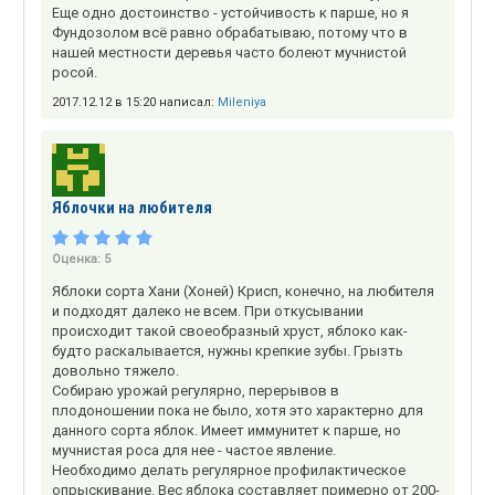
Еще одно достоинство - устойчивость к парше, но я
Фундозолом всё равно обрабатываю, потому что в
нашей местности деревья часто болеют мучнистой
росой.
2017.12.12 в 15:20 написал:
Mileniya
Яблочки на любителя
Оценка:
5
Яблоки сорта Хани (Хоней) Крисп, конечно, на любителя
и подходят далеко не всем. При откусывании
происходит такой своеобразный хруст, яблоко как-
будто раскалывается, нужны крепкие зубы. Грызть
довольно тяжело.
Собираю урожай регулярно, перерывов в
плодоношении пока не было, хотя это характерно для
данного сорта яблок. Имеет иммунитет к парше, но
мучнистая роса для нее - частое явление.
Необходимо делать регулярное профилактическое
опрыскивание. Вес яблока составляет примерно от 200-