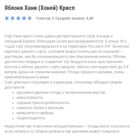
Яблоня Хани (Хоней) Крисп
Голосов:
5
Средняя оценка:
4,60
Сорт Хани крисп очень давно распространен в США, Канаде и
Западной Европе, благодаря своей высокоурожайности. В конце 90-х
годов сорт популяризировался и на территории России и СНГ. Визитная
карточка данного сорта, о которой можно понять уже из названия —
хрустящая, как бы откалывающаяся при откусывании мякоть. Яблоки
достаточно твердые и сохраняют эту твердость весь срок хранения.
Высота у яблонь данного сорта средняя, обычно они вырастают до 3-4
метров, крона не слишком широкая. Плоды среднего размера, очень
привлекательные и яркие.
Сорт довольно популярен у садоводов, поскольку обладает рядом
достоинств:
красивые крупные плоды с великолепным вкусом;
зимостойкость;
хорошая транспортабельность;
лежкость более 6 месяцев;
иммунитет к грибкам;
скороплодность.
Недостатки при этом очень несущественные — плоды могут осыпаться,
если затянуть со сбором урожая и при хранении может появиться