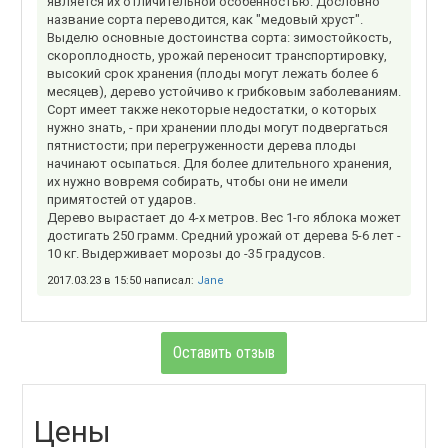
является их отличительной особенностью. Дословно
название сорта переводится, как "медовый хруст".
Выделю основные достоинства сорта: зимостойкость,
скороплодность, урожай переносит транспортировку,
высокий срок хранения (плоды могут лежать более 6
месяцев), дерево устойчиво к грибковым заболеваниям.
Сорт имеет также некоторые недостатки, о которых
нужно знать, - при хранении плоды могут подвергаться
пятнистости; при перегруженности дерева плоды
начинают осыпаться. Для более длительного хранения,
их нужно вовремя собирать, чтобы они не имели
примятостей от ударов.
Дерево вырастает до 4-х метров. Вес 1-го яблока может
достигать 250 грамм. Средний урожай от дерева 5-6 лет -
10 кг. Выдерживает морозы до -35 градусов.
2017.03.23 в 15:50 написал:
Jane
Оставить отзыв
Цены