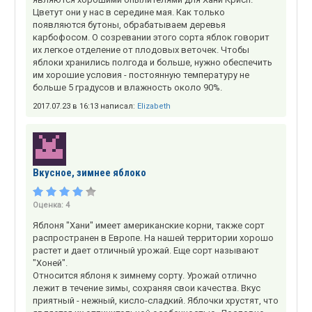
Цветут они у нас в середине мая. Как только
появляются бутоны, обрабатываем деревья
карбофосом. О созревании этого сорта яблок говорит
их легкое отделение от плодовых веточек. Чтобы
яблоки хранились полгода и больше, нужно обеспечить
им хорошие условия - постоянную температуру не
больше 5 градусов и влажность около 90%.
2017.07.23 в 16:13 написал:
Elizabeth
Вкусное, зимнее яблоко
Оценка:
4
Яблоня "Хани" имеет американские корни, также сорт
распространен в Европе. На нашей территории хорошо
растет и дает отличный урожай. Еще сорт называют
"Хоней".
Относится яблоня к зимнему сорту. Урожай отлично
лежит в течение зимы, сохраняя свои качества. Вкус
приятный - нежный, кисло-сладкий. Яблочки хрустят, что