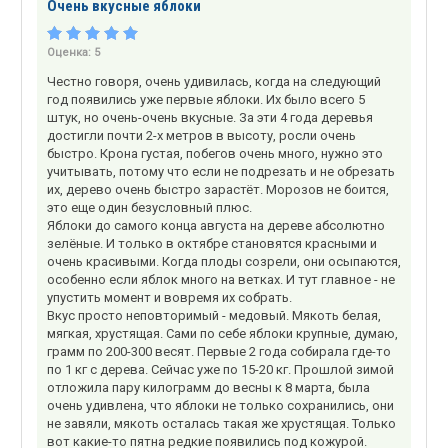
Очень вкусные яблоки
Оценка:
5
Честно говоря, очень удивилась, когда на следующий
год появились уже первые яблоки. Их было всего 5
штук, но очень-очень вкусные. За эти 4 года деревья
достигли почти 2-х метров в высоту, росли очень
быстро. Крона густая, побегов очень много, нужно это
учитывать, потому что если не подрезать и не обрезать
их, дерево очень быстро зарастёт. Морозов не боится,
это еще один безусловный плюс.
Яблоки до самого конца августа на дереве абсолютно
зелёные. И только в октябре становятся красными и
очень красивыми. Когда плоды созрели, они осыпаются,
особенно если яблок много на ветках. И тут главное - не
упустить момент и вовремя их собрать.
Вкус просто неповторимый - медовый. Мякоть белая,
мягкая, хрустящая. Сами по себе яблоки крупные, думаю,
грамм по 200-300 весят. Первые 2 года собирала где-то
по 1 кг с дерева. Сейчас уже по 15-20 кг. Прошлой зимой
отложила пару килограмм до весны к 8 марта, была
очень удивлена, что яблоки не только сохранились, они
не завяли, мякоть осталась такая же хрустящая. Только
вот какие-то пятна редкие появились под кожурой.