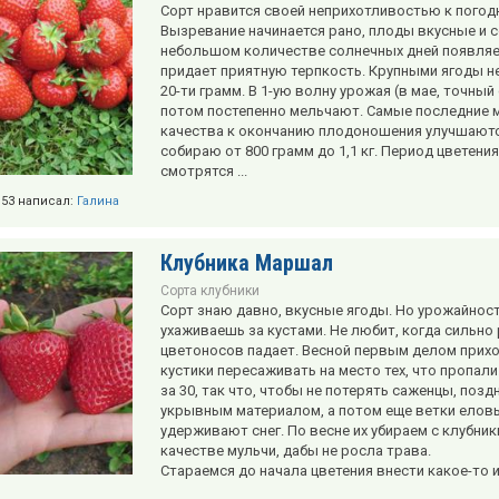
Сорт нравится своей неприхотливостью к погодн
Вызревание начинается рано, плоды вкусные и 
небольшом количестве солнечных дней появляетс
придает приятную терпкость. Крупными ягоды н
20-ти грамм. В 1-ую волну урожая (в мае, точный
потом постепенно мельчают. Самые последние м
качества к окончанию плодоношения улучшаются
собираю от 800 грамм до 1,1 кг. Период цветения
смотрятся ...
9:53 написал:
Галина
Клубника Маршал
Сорта клубники
Сорт знаю давно, вкусные ягоды. Но урожайност
ухаживаешь за кустами. Не любит, когда сильно
цветоносов падает. Весной первым делом прихо
кустики пересаживать на место тех, что пропал
за 30, так что, чтобы не потерять саженцы, поз
укрывным материалом, а потом еще ветки елов
удерживают снег. По весне их убираем с клубни
качестве мульчи, дабы не росла трава.
Стараемся до начала цветения внести какое-то 