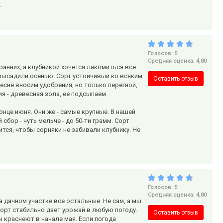
.
Голосов: 5
Средняя оценка: 4,80
ранних, а клубникой хочется лакомиться все
 высадили осенью. Сорт устойчивый ко всяким
Оставить отзыв
весне вносим удобрения, но только перегной,
я - древесная зола, ее подсыпаем
нце июня. Они же - самые крупные. В нашей
сбор - чуть мельче - до 50-ти грамм. Сорт
тся, чтобы сорняки не забивали клубнику. Не
Голосов: 5
Средняя оценка: 4,80
а дачном участке все остальные. Не сам, а мы
орт стабильно дает урожай в любую погоду.
Оставить отзыв
ы краснеют в начале мая. Если погода