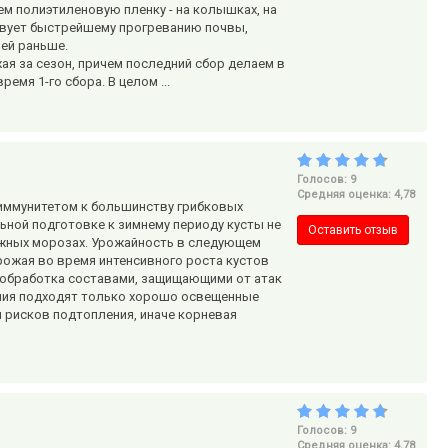
ем полиэтиленовую пленку - на колышках, на
твует быстрейшему прогреванию почвы,
ней раньше.
ая за сезон, причем последний сбор делаем в
ремя 1-го сбора. В целом ...
Голосов: 9
Средняя оценка: 4,78
иммунитетом к большинству грибковых
ьной подготовке к зимнему периоду кусты не
Оставить отзыв
яжных морозах. Урожайность в следующем
рожая во время интенсивного роста кустов
 обработка составами, защищающими от атак
ния подходят только хорошо освещенные
и рисков подтопления, иначе корневая
Голосов: 9
Средняя оценка: 4,78