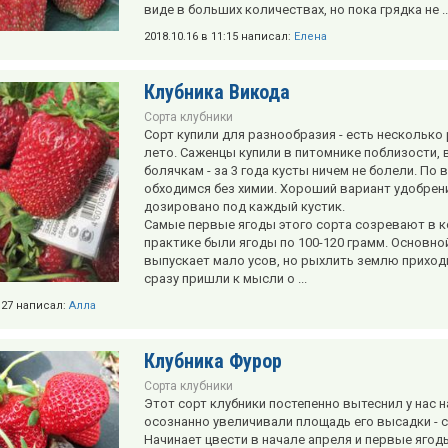
виде в больших количествах, но пока грядка не ..
2018.10.16 в 11:15 написал:
Елена
Клубника Викода
Сорта клубники
Сорт купили для разнообразия - есть несколько 
лето. Саженцы купили в питомнике поблизости,
болячкам - за 3 года кусты ничем не болели. По 
обходимся без химии. Хороший вариант удобрени
дозировано под каждый кустик.
Самые первые ягоды этого сорта созревают в ко
практике были ягоды по 100-120 грамм. Основной 
выпускает мало усов, но рыхлить землю приходи
сразу пришли к мысли о ...
5:27 написал:
Алла
Клубника Фурор
Сорта клубники
Этот сорт клубники постепенно вытеснил у нас н
осознанно увеличивали площадь его высадки - с
Начинает цвести в начале апреля и первые ягод