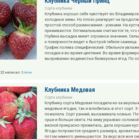
Клубника Черный Принц
Сорта клубники
Клубника хорошо себя чувствует во Владимирск
холодные зимы. Но плохо реагирует на продолж
простой способ размножения - усиками. На кус
приживаются. Оптимальными считаются те, что н
Глубина высадки имеет огромное значение. Силь
к поверхности ведет к быстрой гибели саженца.
График полива специфический. Обильное увлажн
посадки и во время цветения. Во время формир
вызреванию водянистых безвкусных ягод. По ос
2:22 написал:
Елена
Клубника Медовая
Сорта клубники
Клубнику сорта Медовая посадила из-за вкусных,
медовые ягодки, так и влюбилась в этот сорт. 3
пожалела. Сорт ранний, высаживала осенью. По
суше и больше света. На зиму укрываю соломой
весной прекрасно прижилась, дала хорошие куст
Ягоды получаются среднего размера, ароматные
потом немного уменьшаются. За вкус вся моя се