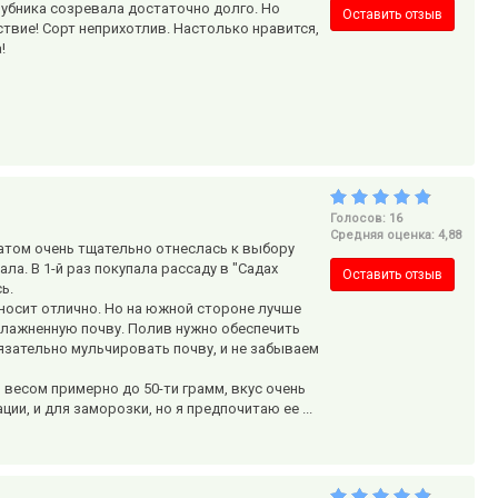
лубника созревала достаточно долго. Но
Оставить отзыв
ствие! Сорт неприхотлив. Настолько нравится,
!
Голосов: 16
Средняя оценка: 4,88
атом очень тщательно отнеслась к выбору
ла. В 1-й раз покупала рассаду в "Садах
Оставить отзыв
ь.
реносит отлично. Но на южной стороне лучше
увлажненную почву. Полив нужно обеспечить
язательно мульчировать почву, и не забываем
 весом примерно до 50-ти грамм, вкус очень
ии, и для заморозки, но я предпочитаю ее ...