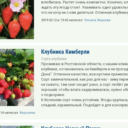
влюбилась. Растет очень компактно. Конечно, к
ждать эту ягоду стоит. Ухаживать одно удоволь
что не хочу ни с кем делиться. Отличная клубника
2019.02.12 в 13:42 написал:
Татьяна Якушева
Клубника Кимберли
Сорта клубники
Проживаю в Ростовской области, с нашим клим
клубники, остановилась на Кимберли и не прогада
Дона". Отличное качество, все кустики прижилис
Сорт замечательный, как раз для нас - зиму пе
не сажать, там снег сходит рано, а сорт любит 
хороший, чтобы влага задерживалась, нужно об
о подкормке.
К болезням сорт очень устойчив. Ягоды крупные,
сладкий, карамельный. Подойдет и для консервац
1:14 написал:
Вероника