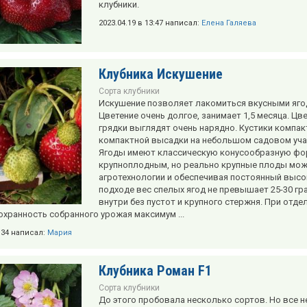
клубники.
2023.04.19 в 13:47 написал:
Елена Галяева
Клубника Искушение
Сорта клубники
Искушение позволяет лакомиться вкусными ягод
Цветение очень долгое, занимает 1,5 месяца. Ц
грядки выглядят очень нарядно. Кустики компа
компактной высадки на небольшом садовом уча
Ягоды имеют классическую конусообразную фор
крупноплодным, но реально крупные плоды мож
агротехнологии и обеспечивая постоянный высо
подходе вес спелых ягод не превышает 25-30 гра
внутри без пустот и крупного стержня. При отд
охранность собранного урожая максимум ...
5:34 написал:
Мария
Клубника Роман F1
Сорта клубники
До этого пробовала несколько сортов. Но все не