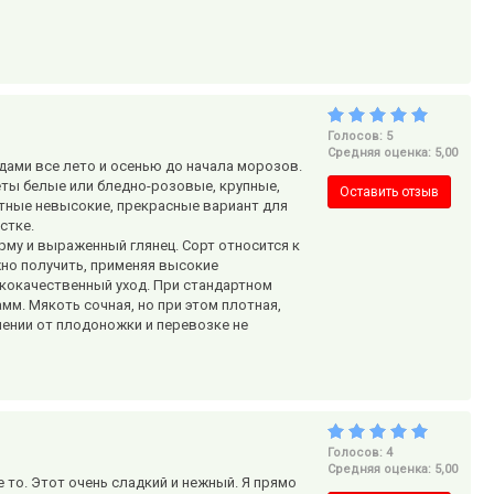
Голосов: 5
Средняя оценка: 5,00
ами все лето и осенью до начала морозов.
веты белые или бледно-розовые, крупные,
Оставить отзыв
ктные невысокие, прекрасные вариант для
стке.
му и выраженный глянец. Сорт относится к
но получить, применяя высокие
кокачественный уход. При стандартном
мм. Мякоть сочная, но при этом плотная,
елении от плодоножки и перевозке не
Голосов: 4
Средняя оценка: 5,00
 то. Этот очень сладкий и нежный. Я прямо