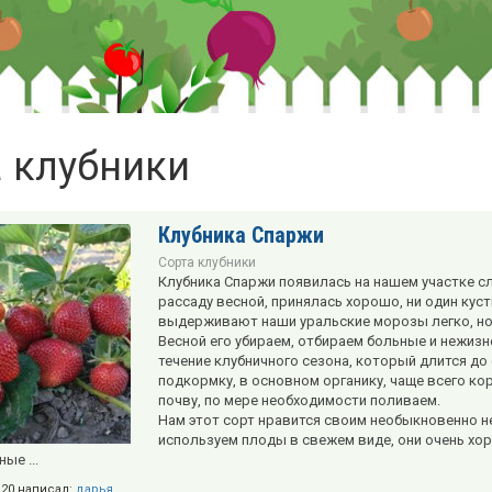
 клубники
Клубника Спаржи
Сорта клубники
Клубника Спаржи появилась на нашем участке с
рассаду весной, принялась хорошо, ни один куст
выдерживают наши уральские морозы легко, но 
Весной его убираем, отбираем больные и нежиз
течение клубничного сезона, который длится до
подкормку, в основном органику, чаще всего ко
почву, по мере необходимости поливаем.
Нам этот сорт нравится своим необыкновенно 
используем плоды в свежем виде, они очень хор
ые ...
2:20 написал:
дарья