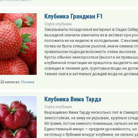
Клубника Грандиан F1
Сорта клубники
Заказывала посадочный материал в Садах Сибир
высадкой сначала замочила их в активаторе рост
положила их на неделю в холодильник. С высеи
почва не была слишком рыхлой, иначе семена гл
правильном подходе всхожесть очень высокая.
Кусты обычно низкорослые (высота не превышае
клубничной плантации не пришлось выделять м
освещен в течение дня, грунтовые воды не дол
таяния снега и затяжных дождей вода не должна 
2:22 написал:
Полина
Клубника Вима Тарда
Сорта клубники
Выращиваю Вима Тарду несколько лет в Самарско
зимостойкая, на зиму не укрываю, крупные слад
60 грамм, потом немного поменьше, сильно не м
Единственный минус — средняя урожайность, но
не пляшу с бубнами вокруг клубники, не сильно 