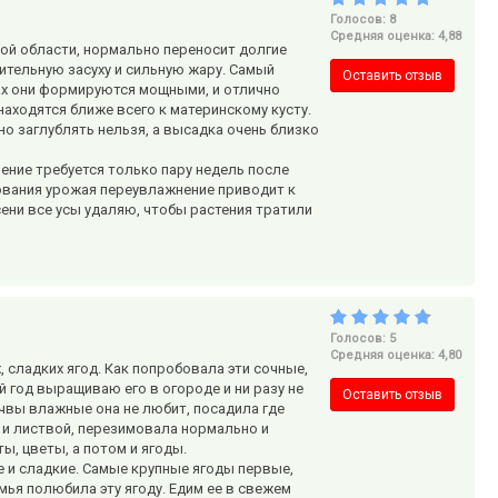
Голосов: 8
Средняя оценка: 4,88
ой области, нормально переносит долгие
ительную засуху и сильную жару. Самый
Оставить отзыв
тах они формируются мощными, и отлично
аходятся ближе всего к материнскому кусту.
но заглублять нельзя, а высадка очень близко
ение требуется только пару недель после
ования урожая переувлажнение приводит к
ени все усы удаляю, чтобы растения тратили
Голосов: 5
Средняя оценка: 4,80
 сладких ягод. Как попробовала эти сочные,
-й год выращиваю его в огороде и ни разу не
Оставить отзыв
чвы влажные она не любит, посадила где
 и листвой, перезимовала нормально и
ы, цветы, а потом и ягоды.
 и сладкие. Самые крупные ягоды первые,
мья полюбила эту ягоду. Едим ее в свежем