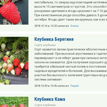
нестабильна, то сверху над плантацией натягива
высоте 15 сантиметров от кустов. Это способс
ускорению цветения и ягоды краснеют на 7-10 д
При качественном уходе способна давать 3 урож
октябре. Ягоды дает такие же крупные, как и во в
2018.10.16 в 15:32 написал:
Элина
Клубника Берегиня
Сорта клубники
Сорт нравится своим практически абсолютным 
заболеваний. При высокой агротехнике и тщател
перемерзают и не гибнут даже при сильных зат
сезоне не снижается. Для получения хорошего у
требуется обильный частый полив и постоянная
садовых вредителей и болезней. Для высажива
участки без высокого залегания грунтовых вод 
система загнивает.
2018.10.09 в 10:36 написал:
Лидия
Клубника Кама
Сорта клубники