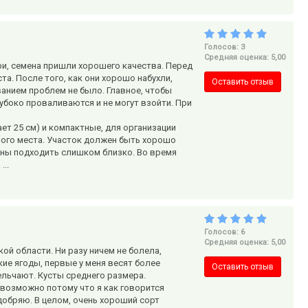
Голосов: 3
Средняя оценка: 5,00
и, семена пришли хорошего качества. Перед
а. После того, как они хорошо набухли,
Оставить отзыв
ванием проблем не было. Главное, чтобы
убоко проваливаются и не могут взойти. При
т 25 см) и компактные, для организации
ного места. Участок должен быть хорошо
жны подходить слишком близко. Во время
...
Голосов: 6
Средняя оценка: 5,00
й области. Ни разу ничем не болела,
кие ягоды, первые у меня весят более
Оставить отзыв
ельчают. Кусты среднего размера.
 возможно потому что я как говорится
удобряю. В целом, очень хороший сорт