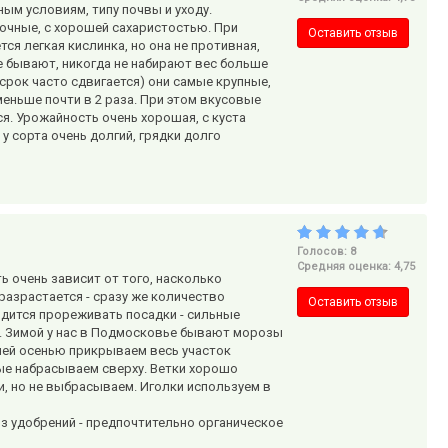
ым условиям, типу почвы и уходу.
сочные, с хорошей сахаристостью. При
Оставить отзыв
я легкая кислинка, но она не противная,
е бывают, никогда не набирают вес больше
 срок часто сдвигается) они самые крупные,
еньше почти в 2 раза. При этом вкусовые
. Урожайность очень хорошая, с куста
 у сорта очень долгий, грядки долго
Голосов: 8
Средняя оценка: 4,75
ь очень зависит от того, насколько
 разрастается - сразу же количество
Оставить отзыв
дится прореживать посадки - сильные
и. Зимой у нас в Подмосковье бывают морозы
дней осенью прикрываем весь участок
ые набрасываем сверху. Ветки хорошо
ки, но не выбрасываем. Иголки используем в
из удобрений - предпочтительно органическое