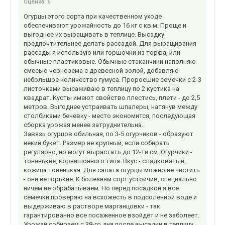
Оценка:
5
Огурцы этого сорта при качественном уходе
обеспечивают урожайность до 16 кг с кв.м. Проще и
выгоднее их выращивать в теплице. Высадку
предпочтительнее делать рассадой. Для выращивания
рассады я использую или горшочки из торфа, или
обычные пластиковые. Обычные стаканчики наполняю
смесью чернозема с древесной золой, добавляю
небольшое количество гумуса. Проросшие семечки с 2-3
листочками высаживаю в теплицу по 2 кустика на
квадрат. Кусты имеют свойство плестись, плети - до 2,5
метров. Выгоднее устраивать шпалеры, натянув между
столбиками бечевку - место экономится, последующая
сборка урожая менее затруднительна.
Завязь огурцов обильная, по 3-5 огурчиков - образуют
некий букет. Размер не крупный, если собирать
регулярно, но могут вырастать до 12-ти см. Огурчики -
тоненькие, корнишонного типа. Вкус - сладковатый,
кожица тоненькая. Для салата огурцы можно не чистить
- они не горькие. К болезням сорт устойчив, специально
ничем не обрабатываем. Но перед посадкой я все
семечки проверяю на всхожесть в подсоленной воде и
выдерживаю в растворе марганцовки - так
гарантированно все посаженное взойдет и не заболеет.
Урожай собираем с 38-го дня после высадки в теплицу.