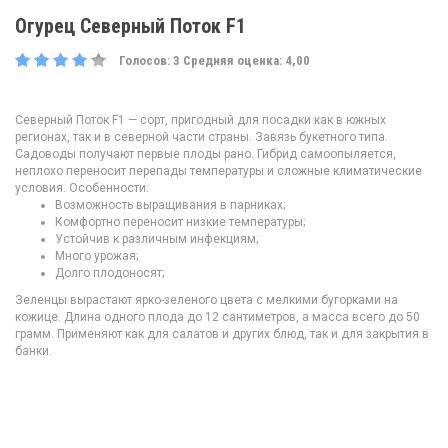
Огурец Северный Поток F1
Голосов:
3
Средняя оценка:
4,00
Северный Поток F1 — сорт, пригодный для посадки как в южных
регионах, так и в северной части страны. Завязь букетного типа.
Садоводы получают первые плоды рано. Гибрид самоопыляется,
неплохо переносит перепады температуры и сложные климатические
условия. Особенности:
Возможность выращивания в парниках;
Комфортно переносит низкие температуры;
Устойчив к различным инфекциям;
Много урожая;
Долго плодоносят;
Зеленцы вырастают ярко-зеленого цвета с мелкими бугорками на
кожице. Длина одного плода до 12 сантиметров, а масса всего до 50
грамм. Применяют как для салатов и других блюд, так и для закрытия в
банки.