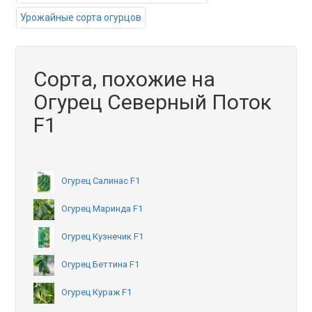
Урожайные сорта огурцов
Сорта, похожие на
Огурец Северный Поток
F1
Огурец Салинас F1
Огурец Маринда F1
Огурец Кузнечик F1
Огурец Беттина F1
Огурец Кураж F1