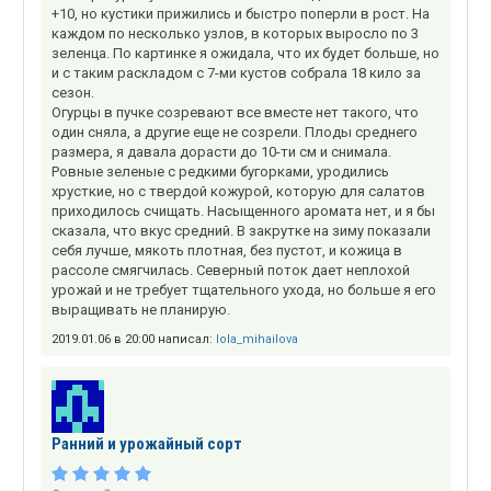
+10, но кустики прижились и быстро поперли в рост. На
каждом по несколько узлов, в которых выросло по 3
зеленца. По картинке я ожидала, что их будет больше, но
и с таким раскладом с 7-ми кустов собрала 18 кило за
сезон.
Огурцы в пучке созревают все вместе нет такого, что
один сняла, а другие еще не созрели. Плоды среднего
размера, я давала дорасти до 10-ти см и снимала.
Ровные зеленые с редкими бугорками, уродились
хрусткие, но с твердой кожурой, которую для салатов
приходилось счищать. Насыщенного аромата нет, и я бы
сказала, что вкус средний. В закрутке на зиму показали
себя лучше, мякоть плотная, без пустот, и кожица в
рассоле смягчилась. Северный поток дает неплохой
урожай и не требует тщательного ухода, но больше я его
выращивать не планирую.
2019.01.06 в 20:00 написал:
lola_mihailova
Ранний и урожайный сорт