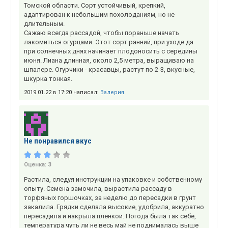
Томской области. Cорт устойчивый, крепкий,
адаптирован к небольшим похолоданиям, но не
длительным.
Сажаю всегда рассадой, чтобы пораньше начать
лакомиться огурцами. Этот сорт ранний, при уходе да
при солнечных днях начинает плодоносить с середины
июня. Лиана длинная, около 2,5 метра, выращиваю на
шпалере. Огурчики - красавцы, растут по 2-3, вкусные,
шкурка тонкая.
2019.01.22 в 17:20 написал:
Валерия
Не понравился вкус
Оценка:
3
Растила, следуя инструкции на упаковке и собственному
опыту. Семена замочила, вырастила рассаду в
торфяных горшочках, за неделю до пересадки в грунт
закалила. Грядки сделала высокие, удобрила, аккуратно
пересадила и накрыла пленкой. Погода была так себе,
температура чуть ли не весь май не поднималась выше