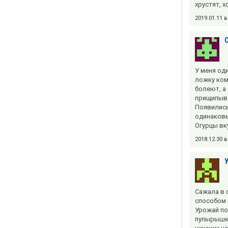
хрустят, х
2019.01.11 
У меня од
ложку ком
болеют, а 
прищипыва
Появились
одинаковы
Огурцы вк
2018.12.30 
Сажала в 
способом 
Урожай по
пупырышка