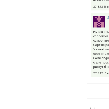
никаких н
2018.12.26 
Имела опы
способом. 
самоопыля
Сорт не ра
Урожай по
сорт плох
Сами огур
с еле про
растут бы
2018.12.13 