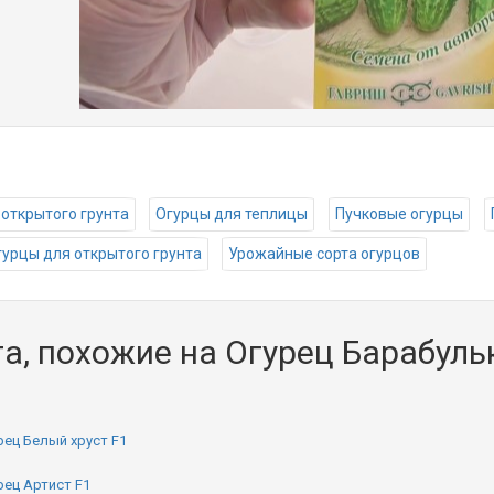
 открытого грунта
Огурцы для теплицы
Пучковые огурцы
гурцы для открытого грунта
Урожайные сорта огурцов
а, похожие на Огурец Барабуль
рец Белый хруст F1
рец Артист F1