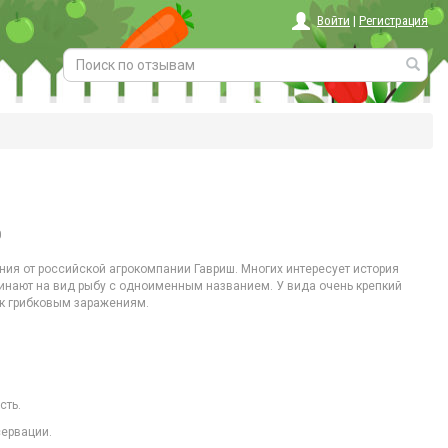
Войти
|
Регистрация
0
ия от российской агрокомпании Гавриш. Многих интересует история
минают на вид рыбу с одноименным названием. У вида очень крепкий
 к грибковым заражениям.
сть.
сервации.