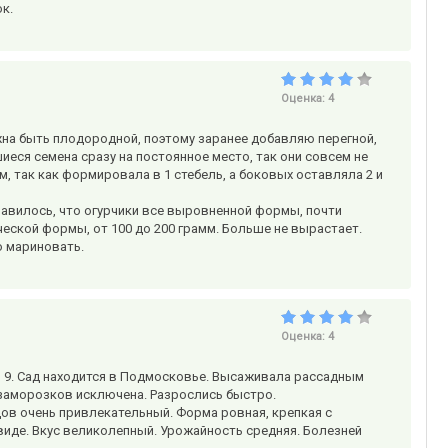
ок.
Оценка:
4
лжна быть плодородной, поэтому заранее добавляю перегной,
еся семена сразу на постоянное место, так они совсем не
см, так как формировала в 1 стебель, а боковых оставляла 2 и
нравилось, что огурчики все выровненной формы, почти
еской формы, от 100 до 200 грамм. Больше не вырастает.
о мариновать.
Оценка:
4
о 9. Сад находится в Подмосковье. Высаживала рассадным
 заморозков исключена. Разрослись быстро.
дов очень привлекательный. Форма ровная, крепкая с
иде. Вкус великолепный. Урожайность средняя. Болезней