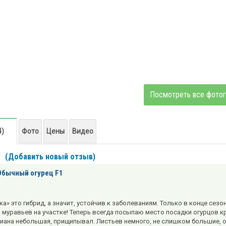
Посмотреть все фото
4)
Фото
Цены
Видео
(Добавить новый отзыв)
Обычный огурец F1
а» это гибрид, а значит, устойчив к заболеваниям. Только в конце сезо
 муравьев на участке! Теперь всегда посыпаю место посадки огурцов к
лиана небольшая, прищипывал. Листьев немного, не слишком большие, о