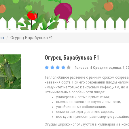
ов
Огурец Барабулька F1
Огурец Барабулька F1
Голосов:
4
Средняя оценка:
4,0
Теплолюбивое растение с ранним сроком созреван
названия сорта. При его созревании плоды напо
иммунитет не только к вирусным инфекциям, но и
Отличительные особенности плода:
универсальность в применении;
высокие показатели вкуса и сочности;
устойчивость к заболеваниям;
семена всходят довольно хорошо;
все кусты приносят равномерную урожайно
Огурцы широко используются в кулинарии и в кон