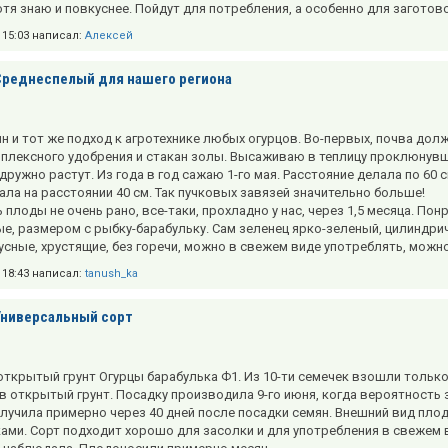
отя знаю и повкуснее. Пойдут для потребления, а особенно для заготов
в 15:03 написал:
Алексей
Среднеспелый для нашего региона
ин и тот же подход к агротехнике любых огурцов. Во-первых, почва до
плексного удобрения и стакан золы. Высаживаю в теплицу проклюнувши
дружно растут. Из года в год сажаю 1-го мая. Расстояние делала по 60 
ла на расстоянии 40 см. Так пучковых завязей значительно больше!
 плоды не очень рано, все-таки, прохладно у нас, через 1,5 месяца. По
е, размером с рыбку-барабульку. Сам зеленец ярко-зеленый, цилиндрич
усные, хрустящие, без горечи, можно в свежем виде употреблять, можн
в 18:43 написал:
tanush_ka
Универсальный сорт
открытый грунт Огурцы барабулька Ф1. Из 10-ти семечек взошли тольк
в открытый грунт. Посадку производила 9-го июня, когда вероятность
лучила примерно через 40 дней после посадки семян. Внешний вид пло
ми. Сорт подходит хорошо для засолки и для употребления в свежем в