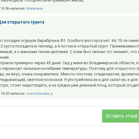
е наблюдала. Плодоносили примерно месяц.
в 16:36 написал:
Алевтина
Для открытого грунта
т посадки огурцов барабулька Ф1. Особого восторга нет. Из 10-ти семе
2 куста посадила в теплицу, а 6 потом в открытый грунт. Приживаемость
емый, а с женским типом цветения. С этим был связан тот момент, что 
нний.
лучила примерно через 45 дней. Сад у меня во Владимирской области, по
о переносит сильные колебания температуры. Поэтому для открытого г
цы, на вкус, очень понравились. Мякоть плотная, сладковатая, ароматн
глядывающей, светлой полоской. Я употребляла их и для салатов, и для
стро, стоит недоглядеть, и на грядке уже длинный плод, который сгоди
в 14:22 написал:
соколовская_р
Оставить отзыв