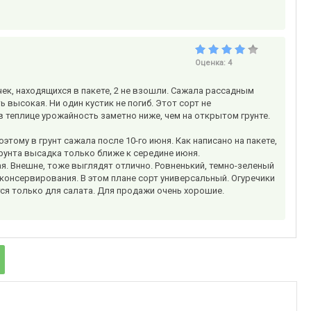
Оценка:
4
чек, находящихся в пакете, 2 не взошли. Сажала рассадным
 высокая. Ни один кустик не погиб. Этот сорт не
в теплице урожайность заметно ниже, чем на открытом грунте.
этому в грунт сажала после 10-го июня. Как написано на пакете,
рунта высадка только ближе к середине июня.
ая. Внешне, тоже выглядят отлично. Ровненький, темно-зеленый
 консервирования. В этом плане сорт универсальный. Огуречики
тся только для салата. Для продажи очень хорошие.