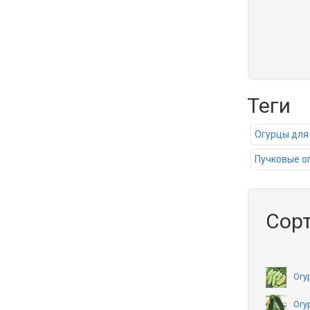
Теги
Огурцы для
Пучковые о
Сорт
Огу
Огу