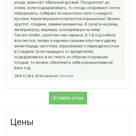
ухода, приносит обильный урожай. Плодоносит до
осени, если подкармливать, то плоды созревают почти
непрерывно, собираю по несколько кило с каждого
кустика. Какие вкусные получаются корнишоны! Звонко
хрустят, сладкие, семена незаметны. В салаты не режу,
ем вприкуску, мариную, консервирую на зиму.
Тля его любит, налетает как саранча. В 1-й год побила
все листья, теперь я научена горьким опытом и держу
инсектициды наготове, опрыскиваю с периодичностью
в 2 недели. Если защищать от вредителей,
подкармливать и не тянуть со сбором созревших
плодов, то можно обеспечить себя корнишонами на
весь год.
2018.12.28 в 23:56 написал:
Евгения
Оставить отзыв
Цены