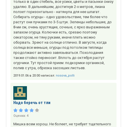
только в один стебель, все усики, цветы и пасынки снизу
удаляю. В дальнейшем, достигнув 2-х метров, лиана
ползет горизонтально - натянула для нее шпагат.
Собирать огурцы - одно удовольствие, тем более что
растут они пучками по 3-5 штук. Зеленцы небольшие, до
8-ми см, очень хрустящие, сочные, с ярко выраженным
запахом огурца. Колючки есть, срезаю поэтому
секатором, не тяну руками, иначе плеть можно
оборвать. Зреют на солнце отлично. В августе, когда
солнца все меньше, огурцы под потолком теплицы
продолжают активно завязываться. Похолодания
также стойко переносит. Вплоть до октября растут
огурчики. Тут простой прием: подкормки органикой,
полив с утра, обрезка засохших листьев.
2019.01.06 в 20:00 написал:
nosova_polli
Надо беречь от тли
Оценка:
4
Мишка всем хорош. Не болеет, не требует тщательного