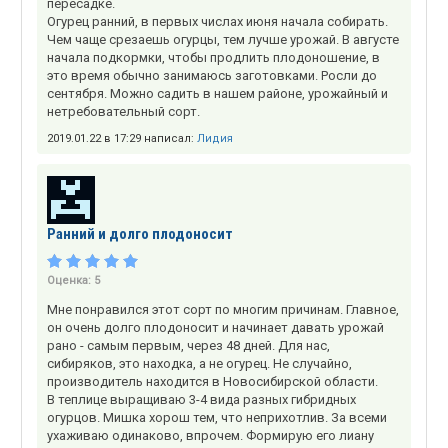
пересадке.
Огурец ранний, в первых числах июня начала собирать.
Чем чаще срезаешь огурцы, тем лучше урожай. В августе
начала подкормки, чтобы продлить плодоношение, в
это время обычно занимаюсь заготовками. Росли до
сентября. Можно садить в нашем районе, урожайный и
нетребовательный сорт.
2019.01.22 в 17:29 написал:
Лидия
Ранний и долго плодоносит
Оценка:
5
Мне понравился этот сорт по многим причинам. Главное,
он очень долго плодоносит и начинает давать урожай
рано - самым первым, через 48 дней. Для нас,
сибиряков, это находка, а не огурец. Не случайно,
производитель находится в Новосибирской области.
В теплице выращиваю 3-4 вида разных гибридных
огурцов. Мишка хорош тем, что неприхотлив. За всеми
ухаживаю одинаково, впрочем. Формирую его лиану