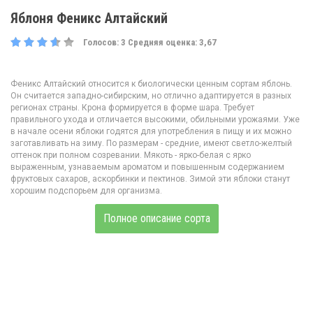
Яблоня Феникс Алтайский
Голосов:
3
Средняя оценка:
3,67
Феникс Алтайский относится к биологически ценным сортам яблонь.
Он считается западно-сибирским, но отлично адаптируется в разных
регионах страны. Крона формируется в форме шара. Требует
правильного ухода и отличается высокими, обильными урожаями. Уже
в начале осени яблоки годятся для употребления в пищу и их можно
заготавливать на зиму. По размерам - средние, имеют светло-желтый
оттенок при полном созревании. Мякоть - ярко-белая с ярко
выраженным, узнаваемым ароматом и повышенным содержанием
фруктовых сахаров, аскорбинки и пектинов. Зимой эти яблоки станут
хорошим подспорьем для организма.
Полное описание сорта