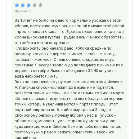
Оценка:
3
За 10 лет не было ни одного нормально урожая от этой
яблони, постоянно мучаюсь с паршой и мучнистой росой
- просто напасть какая-то. Дерево высоченное, крепкое,
крона широкая и густая. Трудно весь Феникс обработать
от грибка и ветки подрезать.
Плодоносить оно начало рано, яблоки средние по
размеру, когда их с дерева снимаю - зелёные, а когда
полежат - желтеют. Очень сочные, сладкие, на вкус
приятные. Я всегда терплю до последнего и снимаю их с
дерева в октябре. Вместо обещанных 35-40 кг, у меня
едва набирается 10-15.
Зато по сравнению с другими зимними сортами, Феникс
Алтайский спокойно лежит до весны и не портится,
остаётся таким же сочным и ароматным, только в марте
яблоки начинают подгнивать, на них образуются черные
точки, которые увеличиваются и портят плоды. Этот
сорт районирован по Алтайскому краю и Западно-
Сибирскому региону, почему яблоня у нас в Тульской
области подмерзает - ума не приложу, морозы у нас
куда меньше, чем в Сибири. Само по себе не опыляется,
поэтому нужно рядом сажать опылитель - такой же
зимний сорт.