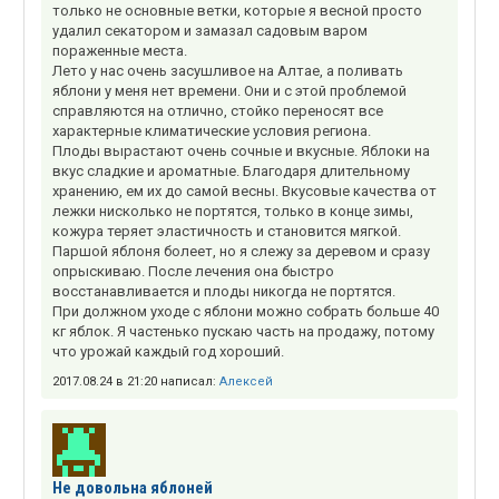
только не основные ветки, которые я весной просто
удалил секатором и замазал садовым варом
пораженные места.
Лето у нас очень засушливое на Алтае, а поливать
яблони у меня нет времени. Они и с этой проблемой
справляются на отлично, стойко переносят все
характерные климатические условия региона.
Плоды вырастают очень сочные и вкусные. Яблоки на
вкус сладкие и ароматные. Благодаря длительному
хранению, ем их до самой весны. Вкусовые качества от
лежки нисколько не портятся, только в конце зимы,
кожура теряет эластичность и становится мягкой.
Паршой яблоня болеет, но я слежу за деревом и сразу
опрыскиваю. После лечения она быстро
восстанавливается и плоды никогда не портятся.
При должном уходе с яблони можно собрать больше 40
кг яблок. Я частенько пускаю часть на продажу, потому
что урожай каждый год хороший.
2017.08.24 в 21:20 написал:
Алексей
Не довольна яблоней