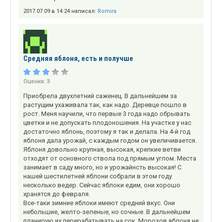
2017.07.09 в 14:24 написал:
Romira
Средняя яблоня, есть и получше
Оценка:
3
Приобрела двухлетний саженец. В дальнейшем за
растущим ухаживала так, как надо. Деревце пошло в
рост. Меня научили, что первые 3 года надо обрывать
цветки и не допускать плодоношения. На участке у нас
достаточно яблонь, поэтому я так и делала. На 4-й год
яблоня дала урожай, с каждым годом он увеличивается.
Яблоня довольно крупная, высокая, крепкие ветви
отходят от основного ствола под прямым углом. Места
занимает в саду много, но и урожайнсть высокая! С
нашей шестилетней яблони собрали в этом году
несколько ведер. Сейчас яблоки едим, они хорошо
хранятся до февраля.
Все-таки зимние яблоки имеют средний вкус. Они
небольшие, желто-зеленые, но сочные. В дальнейшем
планирую их перерабатывать на сок. Морозов яблоня не