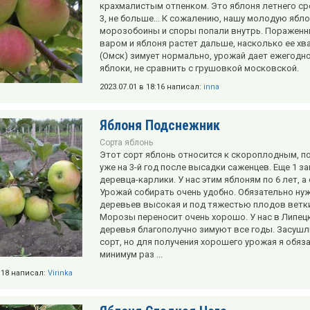
крахмалистым отnенком. Это яблоня летнего ср
3, не больше... К сожалению, нашу молодую ябл
морозобоины и споры попали внутрь. Пораженн
варом и яблоня растет дальше, насколько ее хва
(Омск) зимует нормально, урожай дает ежегодн
яблоки, не сравнить с грушовкой московской.
2023.07.01 в 18:16 написал:
inna
Яблоня Подснежник
Сорта яблонь
Этот сорт яблонь относится к скороплодным, п
уже на 3-й год после высадки саженцев. Еще 1 з
деревца-карлики. У нас этим яблоням по 6 лет, а
Урожай собирать очень удобно. Обязательно нуж
деревьев высокая и под тяжестью плодов ветки
Морозы переносит очень хорошо. У нас в Липецко
деревья благополучно зимуют все годы. Засушл
сорт, но для получения хорошего урожая я обя
минимум раз ...
6:18 написал:
Virinka