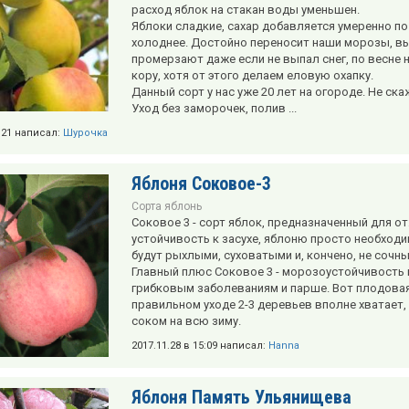
расход яблок на стакан воды уменьшен.
Яблоки сладкие, сахар добавляется умеренно по
холоднее. Достойно переносит наши морозы, вы
промерзают даже если не выпал снег, по весне н
кору, хотя от этого делаем еловую охапку.
Данный сорт у нас уже 20 лет на огороде. Не ск
Уход без заморочек, полив ...
9:21 написал:
Шурочка
Яблоня Соковое-3
Сорта яблонь
Соковое 3 - сорт яблок, предназначенный для о
устойчивость к засухе, яблоню просто необход
будут рыхлыми, суховатыми и, кончено, не сочн
Главный плюс Соковое 3 - морозоустойчивость и
грибковым заболеваниям и парше. Вот плодовая 
правильном уходе 2-3 деревьев вполне хватает,
соком на всю зиму.
2017.11.28 в 15:09 написал:
Hanna
Яблоня Память Ульянищева