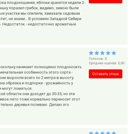
ока плодоношения, яблоки хранятся недели 2-
оньку поразил грибок, видимо, зимою были
ые участки мы спилили, замазали садовым
тит, не знаем... В условиях Западной Сибири
о. Недостаток - недостаточно ароматные
Голосов: 3
Средняя оценка: 5,00
оскольку начинает полноценно плодоносить
амечательная особенность этого сорта -
Оставить отзыв
 они выросли всего по 2 метра в высоту.
на обрезка и подпорки - урожайность у
 могут ломаться.
й области они доходят до 30-35, но эти
ивое лето тоже нормально переносит этот
зательно деревья поливаю. Делаю это