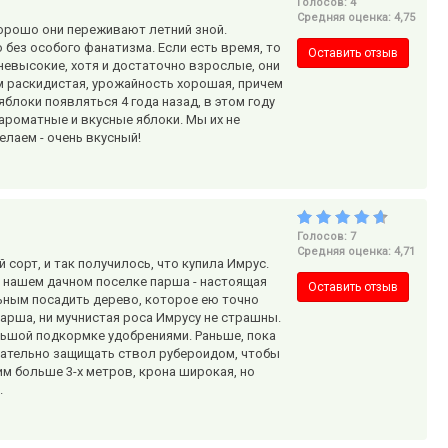
Голосов: 4
Средняя оценка: 4,75
орошо они переживают летний зной.
 без особого фанатизма. Если есть время, то
Оставить отзыв
 невысокие, хотя и достаточно взрослые, они
м раскидистая, урожайность хорошая, причем
блоки появляться 4 года назад, в этом году
 ароматные и вкусные яблоки. Мы их не
елаем - очень вкусный!
Голосов: 7
Средняя оценка: 4,71
 сорт, и так получилось, что купила Имрус.
В нашем дачном поселке парша - настоящая
Оставить отзыв
льным посадить дерево, которое ею точно
 парша, ни мучнистая роса Имрусу не страшны.
ольшой подкормке удобрениями. Раньше, пока
лательно защищать ствол рубероидом, чтобы
м больше 3-х метров, крона широкая, но
.