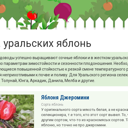
 уральских яблонь
доводы успешно выращивают сочные яблоки и в жестком уральском
по параметрам зимостойкости и сезонности плодоношения. Необхо
ющиеся повышенной стойкостью к резкой смене температурного ре
 неприхотливыми к почве и поливу. Для Уральского региона сел
, Толунай, Юнга, Аркадик, Данила, Мелба и другие.
Яблоня Джеромини
Сорта яблонь
У оригинального сорта мякоть белая, а не красна
селекционера, т.е того, кто этот сорт вывел. То
другим сортом, что-то из красномясых сортов. 
яблоню, но точно не про джеромини.