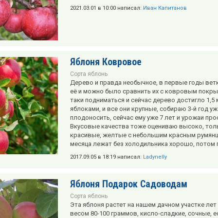
2021.03.01 в 10:00 написал:
Иван Капитанов
Яблоня Ковровое
Сорта яблонь
Дерево и правда необычное, в первые годы вет
её и можно было сравнить их с ковровым покры
таки подниматься и сейчас дерево достигло 1,5
яблоками, и все они крупные, собираю 3-й год уже
плодоносить, сейчас ему уже 7 лет и урожаи пр
Вкусовые качества тоже оцениваю высоко, толь
красивые, желтые с небольшим красным румянце
месяца лежат без холодильника хорошо, потом пор
2017.09.05 в 18:19 написал:
Ladynelly
Яблоня Подарок Садоводам
Сорта яблонь
Эта яблоня растет на нашем дачном участке лет
весом 80-100 граммов, кисло-сладкие, сочные, е