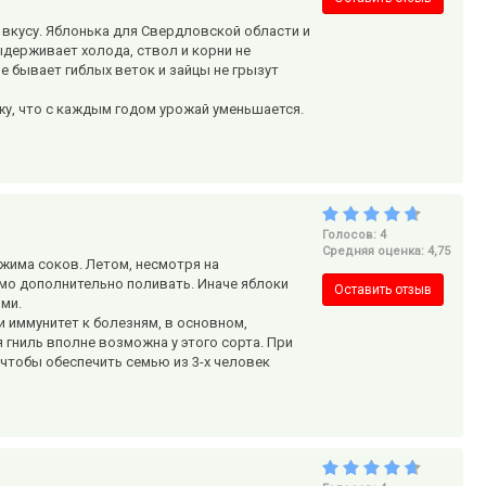
 вкусу. Яблонька для Свердловской области и
держивает холода, ствол и корни не
е бывает гиблых веток и зайцы не грызут
ажу, что с каждым годом урожай уменьшается.
Голосов: 4
Средняя оценка: 4,75
тжима соков. Летом, несмотря на
имо дополнительно поливать. Иначе яблоки
Оставить отзыв
ыми.
 иммунитет к болезням, в основном,
гниль вполне возможна у этого сорта. При
 чтобы обеспечить семью из 3-х человек