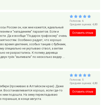
Голосов: 6
Средняя оценка: 4,83
лосы России он, как мне кажется, идеальный
езням и "нападениям" паразитов. Если и
Оставить отзыв
ести. Да и вообще "Подарок графскому" очень
иятностям. Особенно радует, что хорошо
во время цветения, особых танцев с бубнами,
иму специально не укутываю ствол, а ветви
ьно не разрастались. К поливу деревца
вух-трёх "выпивали" по несколько ведер ...
Голосов: 5
Средняя оценка: 4,80
Сибири (проживаю в Алтайском крае). Даже
. Восстанавливается хорошо, если где-то
Оставить отзыв
 к ним подошла. На зиму перекладываю
но пораньше, в конце августа.