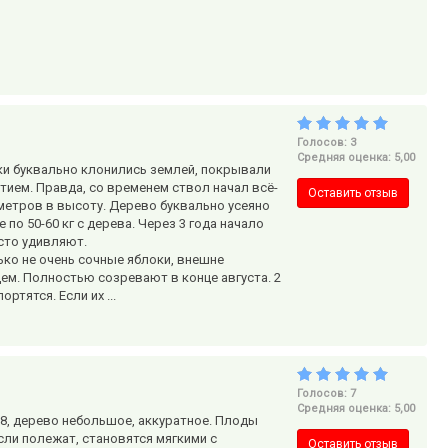
Голосов: 3
Средняя оценка: 5,00
ки буквально клонились землей, покрывали
тием. Правда, со временем ствол начал всё-
Оставить отзыв
 метров в высоту. Дерево буквально усеяно
 по 50-60 кг с дерева. Через 3 года начало
осто удивляют.
ко не очень сочные яблоки, внешне
м. Полностью созревают в конце августа. 2
тятся. Если их ...
Голосов: 7
Средняя оценка: 5,00
 8, дерево небольшое, аккуратное. Плоды
сли полежат, становятся мягкими с
Оставить отзыв