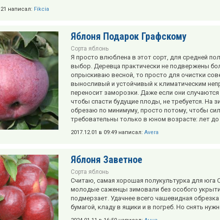
3:21 написал:
Fikcia
Яблоня Подарок Графскому
Сорта яблонь
Я просто влюблена в этот сорт, для средней по
выбор. Деревца практически не подвержены бол
опрыскиваю весной, то просто для очистки сов
выносливый и устойчивый к климатическим непр
переносит заморозки. Даже если они случаются 
чтобы спасти будущие плоды, не требуется. На з
обрезаю по минимуму, просто потому, чтобы сил
требовательны только в юном возрасте: лет до д
2017.12.01 в 09:49 написал:
Avera
Яблоня Заветное
Сорта яблонь
Считаю, самая хорошая полукультурка для юга 
молодые саженцы зимовали без особого укрытия
подмерзает. Удачнее всего чашевидная обрезка
бумагой, кладу в ящики и в погреб. Но снять нуж