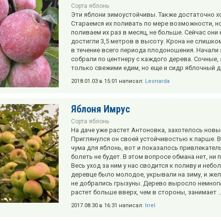
Сорта яблонь
Эти яблони зимоустойчивы. Также достаточно х
Стараемся их поливать по мере возможности, но
поливаем их раз в месяц, не больше. Сейчас они
достигли 3,5 метров в высоту. Крона не слишко
в течение всего периода плодоношения. Начали я
собрали по центнеру с каждого дерева. Сочные,
только свежими едим, но еще и сидр яблочный д
2018.01.03 в 15:01 написал:
Leonarda
Яблоня Имрус
Сорта яблонь
На даче уже растет Антоновка, захотелось новый
Приглянулся он своей устойчивостью к парше. 
чума для яблонь, вот и показалось привлекате
болеть не будет. В этом вопросе обмана нет, ни
Весь уход за ним у нас сводится к поливу и неб
деревце было молодое, укрывали на зиму, и же
не добрались грызуны. Дерево выросло немноги
растет больше вверх, чем в стороны, занимает ..
2017.08.30 в 16:31 написал:
Irrel