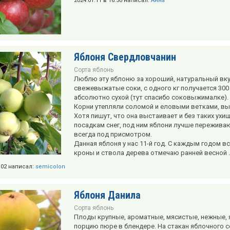
2024.01.11 в 16:50 написал:
Анна
Яблоня Свердловчанин
Сорта яблонь
Люблю эту яблоню за хороший, натуральный вку
свежевыжатые соки, с одного кг получается 300
абсолютно сухой (тут спасибо соковыжималке).
Корни утепляли соломой и еловыми ветками, вы
Хотя пишут, что она выстаивает и без таких ухи
посадкам снег, под ним яблони лучше переживаю
всегда под присмотром.
Данная яблоня у нас 11-й год. С каждым годом 
кроны и ствола дерева отмечаю ранней весной ..
3:02 написал:
semicolon
Яблоня Данила
Сорта яблонь
Плоды крупные, ароматные, мясистые, нежные, 
порцию пюре в блендере. На стакан яблочного со