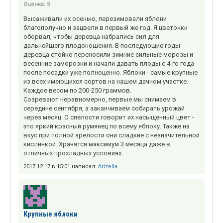
Оценка:
5
Высаживали их осенью, перезимовали яблони
благополучно и зацвели в первый же год. Я цветочки
оборвал, чтобы деревца набрались сил для
дальнейшего плодоношения. В последующие годы
деревца стойко переносили зимние сильные морозы и
весенние заморозки и начали давать плоды с 4-го года
после посадки уже полноценно. Яблоки - самые крупные
из всех имеющихся сортов на нашем дачном участке.
Каждое весом по 200-250 граммов.
Созревают неравномерно, первые мы снимаем в
середине сентября, а заканчиваем собирать урожай
через месяц. О спелости говорит их насыщенный цвет -
это яркий красный румянец по всему яблоку. Также на
вкус при полной зрелости они сладкие с незначительной
кислинкой. Хранятся максимум 3 месяца даже в
отличных прохладных условиях.
2017.12.17 в 15:01 написал:
Arizella
Крупные яблоки