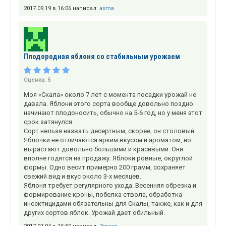
2017.09.19 в 16:06 написал:
asma
Плодородная яблоня со стабильным урожаем
Оценка:
5
Моя «Скала» около 7 лет с момента посадки урожай не
давала. Яблони этого сорта вообще довольно поздно
начинают плодоносить, обычно на 5-6 год, но у меня этот
срок затянулся.
Сорт нельзя назвать десертным, скорее, он столовый.
Яблочки не отличаются ярким вкусом и ароматом, но
вырастают довольно большими и красивыми. Они
вполне годятся на продажу. Яблоки ровные, округлой
формы. Одно весит примерно 200 грамм, сохраняет
свежий вид и вкус около 3-х месяцев.
Яблоня требует регулярного ухода. Весенняя обрезка и
формирование кроны, побелка ствола, обработка
инсектицидами обязательны для Скалы, также, как и для
других сортов яблок. Урожай дает обильный.