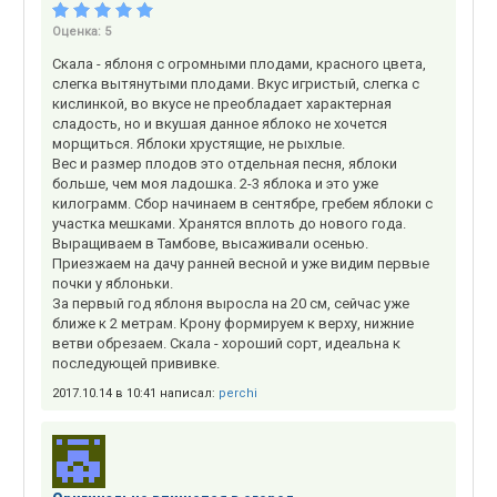
Оценка:
5
Скала - яблоня с огромными плодами, красного цвета,
слегка вытянутыми плодами. Вкус игристый, слегка с
кислинкой, во вкусе не преобладает характерная
сладость, но и вкушая данное яблоко не хочется
морщиться. Яблоки хрустящие, не рыхлые.
Вес и размер плодов это отдельная песня, яблоки
больше, чем моя ладошка. 2-3 яблока и это уже
килограмм. Сбор начинаем в сентябре, гребем яблоки с
участка мешками. Хранятся вплоть до нового года.
Выращиваем в Тамбове, высаживали осенью.
Приезжаем на дачу ранней весной и уже видим первые
почки у яблоньки.
За первый год яблоня выросла на 20 см, сейчас уже
ближе к 2 метрам. Крону формируем к верху, нижние
ветви обрезаем. Скала - хороший сорт, идеальна к
последующей прививке.
2017.10.14 в 10:41 написал:
perchi