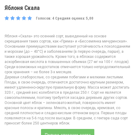
Яблоня Скала
Голосов:
4
Средняя оценка:
5,00
Яблоня «Скала» это осенний сорт, выведенный на основе
скрещивания таких сортов, как «Прима» и «Бессемянка мичуринская».
Основными преимуществами выступают устойчивость к похолоданиям
и морозам (до – 40°С) и заболеваниям (в первую очередь, парше), а
также хорошая урожайность. Кроме того, в яблоках содержится
аскорбиновая кислота в повышенных объемах (27 мг на 100 г. плодов).
Среди возможных недостатков отмечается только непродолжительный
срок хранения – не более 3-х месяцев.
Деревья слаборослые, со средними побегами и мелкими листьями.
Плоды, в свою очередь, отличаются достаточно крупным размером,
имеют удлиненно-округлую правильную форму. Масса может достигать
320 г., средний вес колеблется в пределах 250 г. Сорт не является
самоопыляемым, поэтому требуется засадка деревьев других сортов.
Основной цвет яблок – зеленовато-желтый, поверхность имеет
красные полосы и крапины. Мякоть, в свою очередь, кремовая, со
средней плотностью и сладко-кислым оттенком вкуса. Первые плоды
появляются на 5-6 год после высадки. В среднем, с гектара сада сорт
приносит более 250 центнеров яблок.