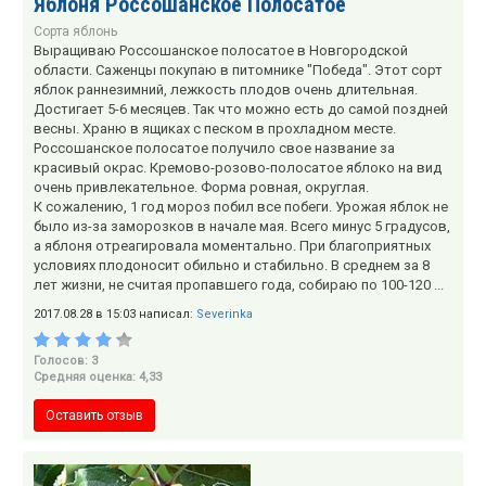
Яблоня Россошанское Полосатое
Сорта яблонь
Выращиваю Россошанское полосатое в Новгородской
области. Саженцы покупаю в питомнике "Победа". Этот сорт
яблок раннезимний, лежкость плодов очень длительная.
Достигает 5-6 месяцев. Так что можно есть до самой поздней
весны. Храню в ящиках с песком в прохладном месте.
Россошанское полосатое получило свое название за
красивый окрас. Кремово-розово-полосатое яблоко на вид
очень привлекательное. Форма ровная, округлая.
К сожалению, 1 год мороз побил все побеги. Урожая яблок не
было из-за заморозков в начале мая. Всего минус 5 градусов,
а яблоня отреагировала моментально. При благоприятных
условиях плодоносит обильно и стабильно. В среднем за 8
лет жизни, не считая пропавшего года, собираю по 100-120 ...
2017.08.28 в 15:03 написал:
Severinka
Голосов: 3
Средняя оценка: 4,33
Оставить отзыв