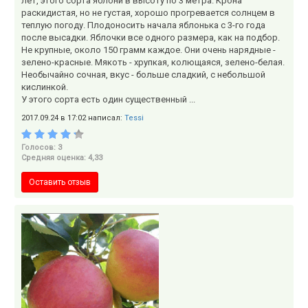
лет, этого сорта яблони в высоту по 3 метра. Крона
раскидистая, но не густая, хорошо прогревается солнцем в
теплую погоду. Плодоносить начала яблонька с 3-го года
после высадки. Яблочки все одного размера, как на подбор.
Не крупные, около 150 грамм каждое. Они очень нарядные -
зелено-красные. Мякоть - хрупкая, колющаяся, зелено-белая.
Необычайно сочная, вкус - больше сладкий, с небольшой
кислинкой.
У этого сорта есть один существенный ...
2017.09.24 в 17:02 написал:
Tessi
Голосов: 3
Средняя оценка: 4,33
Оставить отзыв