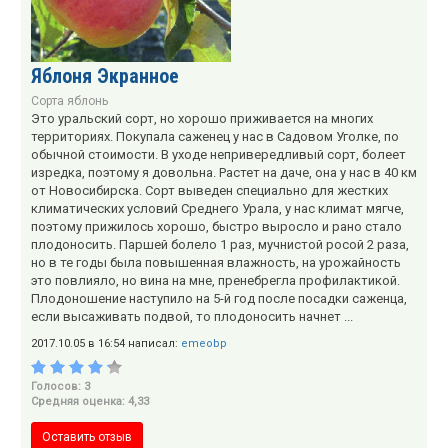
Яблоня Экранное
Сорта яблонь
Это уральский сорт, но хорошо приживается на многих
территориях. Покупала саженец у нас в Садовом Уголке, по
обычной стоимости. В уходе непривередливый сорт, болеет
изредка, поэтому я довольна. Растет на даче, она у нас в 40 км
от Новосибирска. Сорт выведен специально для жестких
климатических условий Среднего Урала, у нас климат мягче,
поэтому прижилось хорошо, быстро выросло и рано стало
плодоносить. Паршей болело 1 раз, мучнистой росой 2 раза,
но в те годы была повышенная влажность, на урожайность
это повлияло, но вина на мне, пренебрегла профилактикой.
Плодоношение наступило на 5-й год после посадки саженца,
если высаживать подвой, то плодоносить начнет ...
2017.10.05 в 16:54 написал:
emeobp
Голосов: 3
Средняя оценка: 4,33
Оставить отзыв