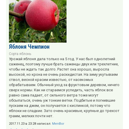
Яблоня Чемпион
Сорта яблонь
Урожай яблоня дала только на 5 год. У нас был однолетний
саженец, поэтому лучше брать саженцы двух или трехлетние,
чтобы не ждать так долго. Растет она хорошо, выросла
высокой, но крона не очень раскидистая. На зиму укутываем
ствол, весной красим известью, от насекомых
обрабатываем. Обычный уход за фруктовым деревом, ничего
сверх нормы. Как ни стараемся уследить, часть яблок все
равно сама падает, от сильного ветра тоже могут
обсыпаться, очень уж тонкие ветки. Подбитые и погнившие
пускаем на джем, он получается с кислинкой, потому что
яблоки не сладкие. Зато очень красивые, крупные до трехсот
грамм, мелких почти нет.
2017.11.23 в 23:28 написал:
MenBor