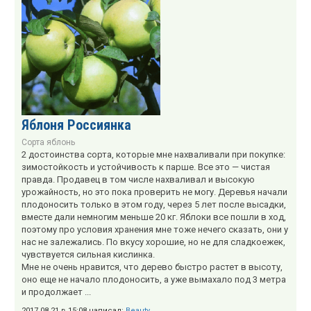
Яблоня Россиянка
Сорта яблонь
2 достоинства сорта, которые мне нахваливали при покупке:
зимостойкость и устойчивость к парше. Все это — чистая
правда. Продавец в том числе нахваливал и высокую
урожайность, но это пока проверить не могу. Деревья начали
плодоносить только в этом году, через 5 лет после высадки,
вместе дали немногим меньше 20 кг. Яблоки все пошли в ход,
поэтому про условия хранения мне тоже нечего сказать, они у
нас не залежались. По вкусу хорошие, но не для сладкоежек,
чувствуется сильная кислинка.
Мне не очень нравится, что дерево быстро растет в высоту,
оно еще не начало плодоносить, а уже вымахало под 3 метра
и продолжает ...
2017.08.21 в 15:08 написал:
Beauty