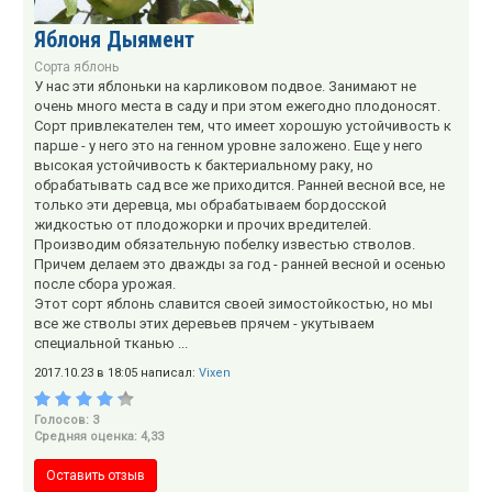
Яблоня Дыямент
Сорта яблонь
У нас эти яблоньки на карликовом подвое. Занимают не
очень много места в саду и при этом ежегодно плодоносят.
Сорт привлекателен тем, что имеет хорошую устойчивость к
парше - у него это на генном уровне заложено. Еще у него
высокая устойчивость к бактериальному раку, но
обрабатывать сад все же приходится. Ранней весной все, не
только эти деревца, мы обрабатываем бордосской
жидкостью от плодожорки и прочих вредителей.
Производим обязательную побелку известью стволов.
Причем делаем это дважды за год - ранней весной и осенью
после сбора урожая.
Этот сорт яблонь славится своей зимостойкостью, но мы
все же стволы этих деревьев прячем - укутываем
специальной тканью ...
2017.10.23 в 18:05 написал:
Vixen
Голосов: 3
Средняя оценка: 4,33
Оставить отзыв