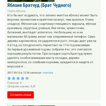
Яблоня Братчуд (Брат Чудного)
Сорта яблонь
Кто бы мог подумать, что зелено-желтое яблоко может быть
вкуснее, ароматнее и приятнее на вкус, чем красное. Очень
сладкое. Яблоня как с картинки глянцевого журнала, яблоки
красивые, округлые, ровные, без пятен, чревоточин,
болезней, выглядят аппетитно. Не большие, но и не
маленькие 50 грамм, весит как современный телефон. Само
дерево карликовое, не ударяется в рост, плоды дает уже на
3-й год, но плодоносить перестает на 17-й год максимум.
За первый урожайный год мы собрали 4 кг, это считается
хорошим результатом. При посадке сорта Братчуд нужно
уделять особое внимание месту посадки, дерево
низкорослое, со слабыми корнями, нуждается в защите от
морозов и ...
2017.09.15 в 12:56 написал:
marisha
Голосов: 4
Средняя оценка: 4,25
Оставить отзыв