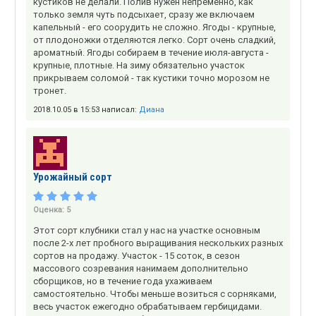
кустиков не делали. Полив нужен непременно, как
только земля чуть подсыхает, сразу же включаем
капельный - его соорудить не сложно. Ягоды - крупные,
от плодоножки отделяются легко. Сорт очень сладкий,
ароматный. Ягоды собираем в течение июля-августа -
крупные, плотные. На зиму обязательно участок
прикрываем соломой - так кустики точно морозом не
тронет.
2018.10.05 в 15:53 написал:
Диана
Урожайный сорт
Оценка:
5
Этот сорт клубники стал у нас на участке основным
после 2-х лет пробного выращивания нескольких разных
сортов на продажу. Участок - 15 соток, в сезон
массового созревания нанимаем дополнительно
сборщиков, но в течение года ухаживаем
самостоятельно. Чтобы меньше возиться с сорняками,
весь участок ежегодно обрабатываем гербицидами.