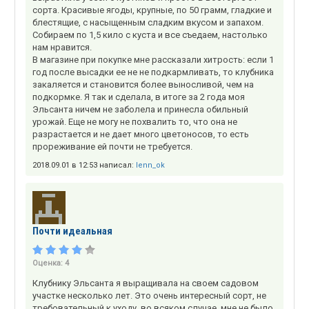
сорта. Красивые ягоды, крупные, по 50 грамм, гладкие и
блестящие, с насыщенным сладким вкусом и запахом.
Собираем по 1,5 кило с куста и все съедаем, настолько
нам нравится.
В магазине при покупке мне рассказали хитрость: если 1
год после высадки ее не не подкармливать, то клубника
закаляется и становится более выносливой, чем на
подкормке. Я так и сделала, в итоге за 2 года моя
Эльсанта ничем не заболела и принесла обильный
урожай. Еще не могу не похвалить то, что она не
разрастается и не дает много цветоносов, то есть
прореживание ей почти не требуется.
2018.09.01 в 12:53 написал:
lenn_ok
Почти идеальная
Оценка:
4
Клубнику Эльсанта я выращивала на своем садовом
участке несколько лет. Это очень интересный сорт, не
требовательный к уходу, во всяком случае, мне не было