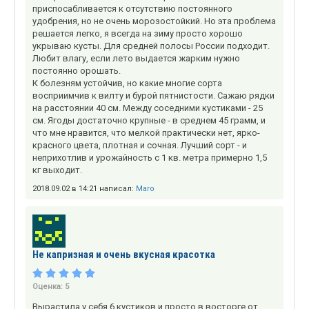
приспосабливается к отсутствию постоянного
удобрения, но не очень морозостойкий. Но эта проблема
решается легко, я всегда на зиму просто хорошо
укрываю кусты. Для средней полосы России подходит.
Любит влагу, если лето выдается жарким нужно
постоянно орошать.
К болезням устойчив, но какие многие сорта
восприимчив к вилту и бурой пятнистости. Сажаю рядки
на расстоянии 40 см. Между соседними кустиками - 25
см. Ягоды достаточно крупные - в среднем 45 грамм, и
что мне нравится, что мелкой практически нет, ярко-
красного цвета, плотная и сочная. Лучший сорт - и
неприхотлив и урожайность с 1 кв. метра примерно 1,5
кг выходит.
2018.09.02 в 14:21 написал:
Maro
Не капризная и очень вкусная красотка
Оценка:
5
Вырастила у себя 6 кустиков и просто в восторге от