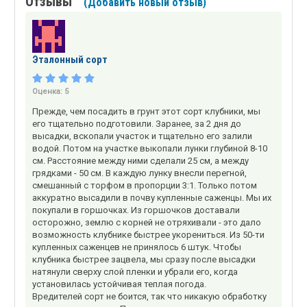
Отзывы
(Добавить новый отзыв)
Эталонный сорт
Оценка:
5
Прежде, чем посадить в грунт этот сорт клубники, мы
его тщательно подготовили. Заранее, за 2 дня до
высадки, вскопали участок и тщательно его залили
водой. Потом на участке выкопали лунки глубиной 8-10
см. Расстояние между ними сделали 25 см, а между
грядками - 50 см. В каждую лунку внесли перегной,
смешанный с торфом в пропорции 3:1. Только потом
аккуратно высадили в почву купленные саженцы. Мы их
покупали в горшочках. Из горшочков доставали
осторожно, землю с корней не отряхивали - это дало
возможность клубнике быстрее укорениться. Из 50-ти
купленных саженцев не принялось 6 штук. Чтобы
клубника быстрее зацвела, мы сразу после высадки
натянули сверху слой пленки и убрали его, когда
установилась устойчивая теплая погода.
Вредителей сорт не боится, так что никакую обработку