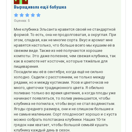
Выращивала ещё бабушка
Оценка:
5
Мне клубника Эльсанта нравится своей не стандартной
формой. То есть, она не продолговатая, а округлая. При
этом, сладкая, как не многие сорта. Вкус и аромат мне
нравятся настолько, что больше всего мы кушаем её в
свежем виде. Также из неё получаются хорошие
компоты. Это даже полезнее, чем свежая клубника, так
как в компоте нет косточек, которые тяжёлые для
пищеварения.
Посадили мы её в сентябре, когда ещё не сильно
холодно. Садили с расстоянием, не только между
рядами, но и между кустиками. Усов и цветочков не
много, цветочки традиционного цвета. Я обильно
поливаю только во время цветения, а когда плоды уже
начинают появляться, то полив уменьшается, чтобы
клубника не погнила и, чтобы вкус не стал водянистым.
Ягоды среднего размера, они и не слишком большие и
не самые маленькие. Сорт плодоносит хорошо и с куста
можно собрать полстакана клубники. Наших 10-ти
грядок нам хватает, чтобы большой семьёй кушать
клубнику каждый день в сезон.