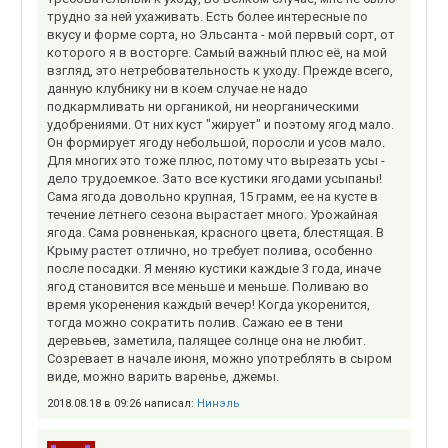
трудно за ней ухаживать. Есть более интересные по
вкусу и форме сорта, но Эльсанта - мой первый сорт, от
которого я в восторге. Самый важный плюс её, на мой
взгляд, это нетребовательность к уходу. Прежде всего,
данную клубнику ни в коем случае не надо
подкармливать ни органикой, ни неорганическими
удобрениями. От них куст "жирует" и поэтому ягод мало.
Он формирует ягоду небольшой, поросли и усов мало.
Для многих это тоже плюс, потому что вырезать усы -
дело трудоемкое. Зато все кустики ягодами усыпаны!
Сама ягода довольно крупная, 15 грамм, ее на кусте в
течение летнего сезона вырастает много. Урожайная
ягода. Сама ровненькая, красного цвета, блестящая. В
Крыму растет отлично, но требует полива, особенно
после посадки. Я меняю кустики каждые 3 года, иначе
ягод становится все меньше и меньше. Поливаю во
время укоренения каждый вечер! Когда укоренится,
тогда можно сократить полив. Сажаю ее в тени
деревьев, заметила, палящее солнце она не любит.
Созревает в начале июня, можно употреблять в сыром
виде, можно варить варенье, джемы.
2018.08.18 в 09:26 написал:
Нинэль