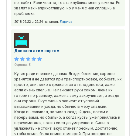
не любит. Если честно, то эта клубника меня утомила. Ее
хвалят как неприхотливую, но у меня с ней сплошные
проблемы.
2018.09.22 в 22:24 написал:
Лариса
Доволен этим сортом
Оценка:
5
Купил ради внешних данных. Ягоды большие, хорошо
хранятся и не давятся при транспортировке, собирать их
просто, они легко отрываются от плодоножки, даже
если очень спелые. Не пачкают руки соком. Жена их
готовит по-разному, даже на зиму закручивает, и везде
они хороши. Вкус сильно зависит от условий
выращивания и ухода, но обычно в меру сладкий.
Когда высаживал, поливал каждый день, потом с
перерывами, но обильно, а когда кусты уже принялись и
перезимовали, полив свел до умеренного. Сильно
увлажнять не стоит, вкус станет пресным, достаточно,
чтобы земля была немного мокрой. При посадке не