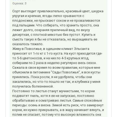
Оценка:
3
Сорт выглядит привлекательно, красивый цвет, шкурка
упругая и крепкая, ягоды легко срываются с
плодоножки, не прыскают соком и не проваливаются
под пальцами. Что собирать, что хранить просто, она
лежит долго, сохраняя приличный вид, по вкусу
десертная, с плотной мякотью без пустот. Купить и
съесть такую я бы не отказалась, но выращивать ее
оказалось тяжело.
Живу в Поволжье, в здешнем климат Эльсанта
приносит от 1-го кг с 1-го куста. На куст приходится где-
то 5-6 цветоносов, и на них по 4-5 крупных ягод,
собираем по 2 раза в неделю регулярно весь сезон.
Сажала в свое время по всем правилам, которые мне
объяснили в питомнике "Сады Поволжья", и все кусты
принялись. Пока росли, я не удобряла, чтобы они
закалились, но что-то пошло не так, и клубника у меня
получилась болезненной.
Постоянно то листья станут мучнистыми, то корни
подхватят гниль, хотя я ее не запускаю, постоянно
обрабатываю и осматриваю листья. Самые спокойные
периоды: осень и весна. Зимой есть риск, что замерзнут
корни, их нужно прикрывать, а в жару начинает вянуть, и
полив не спасает, потому что высокую влажность она