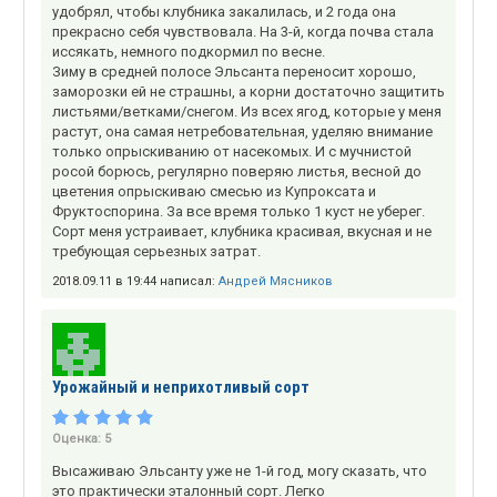
удобрял, чтобы клубника закалилась, и 2 года она
прекрасно себя чувствовала. На 3-й, когда почва стала
иссякать, немного подкормил по весне.
Зиму в средней полосе Эльсанта переносит хорошо,
заморозки ей не страшны, а корни достаточно защитить
листьями/ветками/снегом. Из всех ягод, которые у меня
растут, она самая нетребовательная, уделяю внимание
только опрыскиванию от насекомых. И с мучнистой
росой борюсь, регулярно поверяю листья, весной до
цветения опрыскиваю смесью из Купроксата и
Фруктоспорина. За все время только 1 куст не уберег.
Сорт меня устраивает, клубника красивая, вкусная и не
требующая серьезных затрат.
2018.09.11 в 19:44 написал:
Андрей Мясников
Урожайный и неприхотливый сорт
Оценка:
5
Высаживаю Эльсанту уже не 1-й год, могу сказать, что
это практически эталонный сорт. Легко