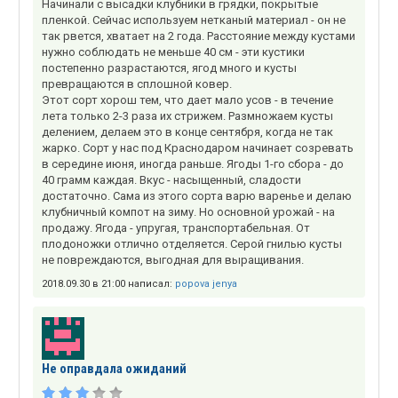
Начинали с высадки клубники в грядки, покрытые
пленкой. Сейчас используем нетканый материал - он не
так рвется, хватает на 2 года. Расстояние между кустами
нужно соблюдать не меньше 40 см - эти кустики
постепенно разрастаются, ягод много и кусты
превращаются в сплошной ковер.
Этот сорт хорош тем, что дает мало усов - в течение
лета только 2-3 раза их стрижем. Размножаем кусты
делением, делаем это в конце сентября, когда не так
жарко. Сорт у нас под Краснодаром начинает созревать
в середине июня, иногда раньше. Ягоды 1-го сбора - до
40 грамм каждая. Вкус - насыщенный, сладости
достаточно. Сама из этого сорта варю варенье и делаю
клубничный компот на зиму. Но основной урожай - на
продажу. Ягода - упругая, транспортабельная. От
плодоножки отлично отделяется. Серой гнилью кусты
не повреждаются, выгодная для выращивания.
2018.09.30 в 21:00 написал:
popova jenya
Не оправдала ожиданий