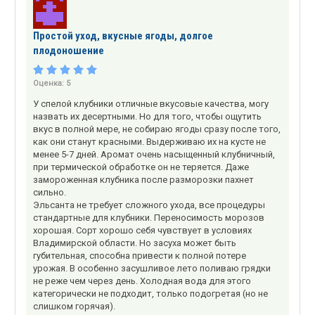
Простой уход, вкусные ягоды, долгое
плодоношение
Оценка:
5
У спелой клубники отличные вкусовые качества, могу
назвать их десертными. Но для того, чтобы ощутить
вкус в полной мере, не собираю ягоды сразу после того,
как они станут красными. Выдерживаю их на кусте не
менее 5-7 дней. Аромат очень насыщенный клубничный,
при термической обработке он не теряется. Даже
замороженная клубника после разморозки пахнет
сильно.
Эльсанта не требует сложного ухода, все процедуры
стандартные для клубники. Переносимость морозов
хорошая. Сорт хорошо себя чувствует в условиях
Владимирской области. Но засуха может быть
губительная, способна привести к полной потере
урожая. В особенно засушливое лето поливаю грядки
не реже чем через день. Холодная вода для этого
категорически не подходит, только подогретая (но не
слишком горячая).