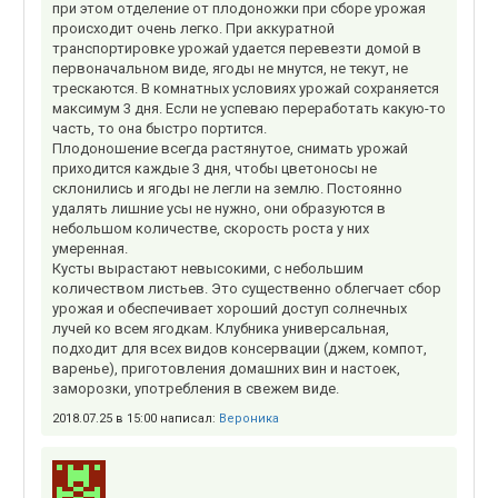
при этом отделение от плодоножки при сборе урожая
происходит очень легко. При аккуратной
транспортировке урожай удается перевезти домой в
первоначальном виде, ягоды не мнутся, не текут, не
трескаются. В комнатных условиях урожай сохраняется
максимум 3 дня. Если не успеваю переработать какую-то
часть, то она быстро портится.
Плодоношение всегда растянутое, снимать урожай
приходится каждые 3 дня, чтобы цветоносы не
склонились и ягоды не легли на землю. Постоянно
удалять лишние усы не нужно, они образуются в
небольшом количестве, скорость роста у них
умеренная.
Кусты вырастают невысокими, с небольшим
количеством листьев. Это существенно облегчает сбор
урожая и обеспечивает хороший доступ солнечных
лучей ко всем ягодкам. Клубника универсальная,
подходит для всех видов консервации (джем, компот,
варенье), приготовления домашних вин и настоек,
заморозки, употребления в свежем виде.
2018.07.25 в 15:00 написал:
Вероника