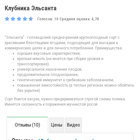
Клубника Эльсанта
Голосов:
10
Средняя оценка:
4,70
"Эльсанта" - голландский средне-ранний крупноплодный сорт с
красивыми блестящими ягодами, подходящий для высадки в
коммерческих целях и для личного потребления. Преимущества:
хорошие вкусовые характеристики;
крепкая мякоть (не мнется при сборке урожая и
транспортировке);
универсальное назначение плодов;
продолжительное плодоношение;
генетический иммунитет к грибковым заболеваниям;
повышенная зимостойкость (в теплых регионах можно обойтись
без укрытия).
Сорт боится засухи, нужно придерживаться строгой схемы полива.
Имеется склонность к поражения мучнистой росой.
Отзывы (10)
Цены
Видео