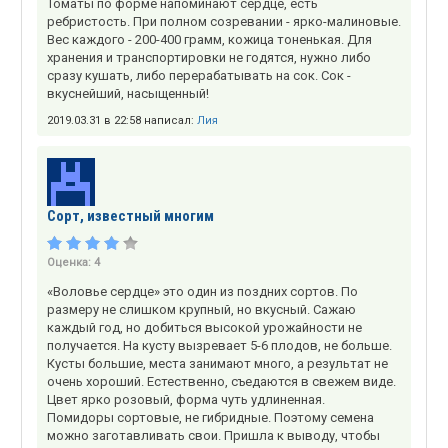
Томаты по форме напоминают сердце, есть
ребристость. При полном созревании - ярко-малиновые.
Вес каждого - 200-400 грамм, кожица тоненькая. Для
хранения и транспортировки не годятся, нужно либо
сразу кушать, либо перерабатывать на сок. Сок -
вкуснейший, насыщенный!
2019.03.31 в 22:58 написал:
Лия
Сорт, известный многим
Оценка:
4
«Воловье сердце» это один из поздних сортов. По
размеру не слишком крупный, но вкусный. Сажаю
каждый год, но добиться высокой урожайности не
получается. На кусту вызревает 5-6 плодов, не больше.
Кусты большие, места занимают много, а результат не
очень хороший. Естественно, съедаются в свежем виде.
Цвет ярко розовый, форма чуть удлиненная.
Помидоры сортовые, не гибридные. Поэтому семена
можно заготавливать свои. Пришла к выводу, чтобы