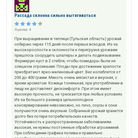
Рассада склонна сильно вытягиваться
Оценка:
4
При выращивании в теплице (Тульская область) урожай
собираю через 115 дней после первых всходов. Из-за
высокорослости и склонности к перегрузке урожаем
пришлось соорудить шпалеры и делать подвязывание.
Формирую куст в 2 стебля, чтобы помидоры были не
слишком огромными. Плоды при достижении зрелости
приобретают ярко-малиновый цвет. Вес колеблется от
200 до 400 грамм. Мякоть очень мясистая и вкусная, с
ярким ароматом. Кожица тоненькая, при употреблении в
пищу не доставляет дискомфорта. При этом имеет
высокую прочность, не трескается при любых условиях.
Из-за большого размера цельноплодное
консервирование невозможно, но лечо, соусы и соки
получаются очень вкусным. Собранный урожай хранится
долго без потери потребительских качеств.
Устойчивость к распространенным заболеваниям
высокая, не нужны постоянные обработки агрохимией.
При соблюдении графика полива и правильно