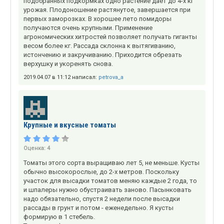
подобранных подкормках одно растение дает до 4-х кг
урожая. Плодоношение растянутое, завершается при
первых заморозках. В хорошее лето помидоры
получаются очень крупными. Применение
агрономических хитростей позволяет получать гиганты
весом более кг. Рассада склонна к вытягиванию,
истончению и закручиванию. Приходится обрезать
верхушку и укоренять снова.
2019.04.07 в 11:12 написал:
petrova_a
Крупные и вкусные томаты
Оценка:
4
Томаты этого сорта выращиваю лет 5, не меньше. Кусты
обычно высокорослые, до 2-х метров. Поскольку
участок для высадки томатов меняю каждые 2 года, то
и шпалеры нужно обустраивать заново. Пасынковать
надо обязательно, спустя 2 недели после высадки
рассады в грунт и потом - еженедельно. Я кусты
формирую в 1 стебель.