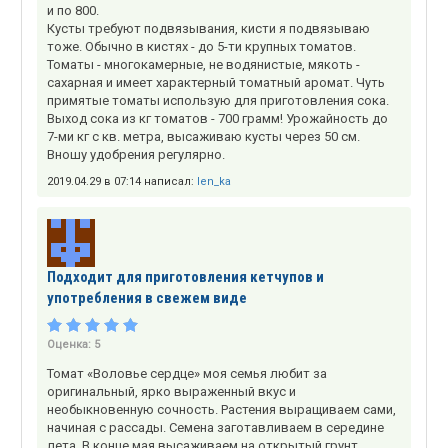
и по 800.
Кусты требуют подвязывания, кисти я подвязываю
тоже. Обычно в кистях - до 5-ти крупных томатов.
Томаты - многокамерные, не водянистые, мякоть -
сахарная и имеет характерный томатный аромат. Чуть
примятые томаты использую для приготовления сока.
Выход сока из кг томатов - 700 грамм! Урожайность до
7-ми кг с кв. метра, высаживаю кусты через 50 см.
Вношу удобрения регулярно.
2019.04.29 в 07:14 написал:
len_ka
Подходит для приготовления кетчупов и
употребления в свежем виде
Оценка:
5
Томат «Воловье сердце» моя семья любит за
оригинальный, ярко выраженный вкус и
необыкновенную сочность. Растения выращиваем сами,
начиная с рассады. Семена заготавливаем в середине
лета. В конце мая высаживаем на открытый грунт,