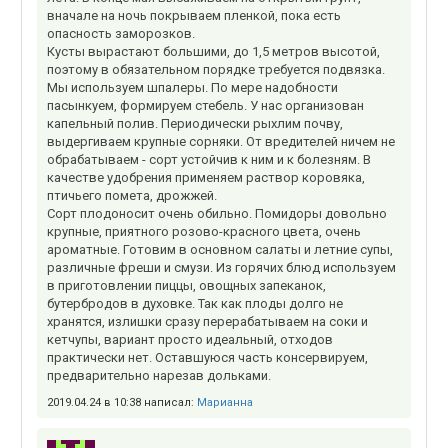
вначале на ночь покрываем пленкой, пока есть
опасность заморозков.
Кусты вырастают большими, до 1,5 метров высотой,
поэтому в обязательном порядке требуется подвязка.
Мы используем шпалеры. По мере надобности
пасынкуем, формируем стебель. У нас организован
капельный полив. Периодически рыхлим почву,
выдергиваем крупные сорняки. От вредителей ничем не
обрабатываем - сорт устойчив к ним и к болезням. В
качестве удобрения применяем раствор коровяка,
птичьего помета, дрожжей.
Сорт плодоносит очень обильно. Помидоры довольно
крупные, приятного розово-красного цвета, очень
ароматные. Готовим в основном салаты и летние супы,
различные фреши и смузи. Из горячих блюд используем
в приготовлении пиццы, овощных запеканок,
бутербродов в духовке. Так как плоды долго не
хранятся, излишки сразу перерабатываем на соки и
кетчупы, вариант просто идеальный, отходов
практически нет. Оставшуюся часть консервируем,
предварительно нарезав дольками.
2019.04.24 в 10:38 написал:
Марианна