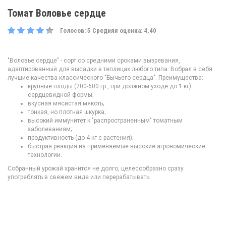
Томат Воловье сердце
Голосов:
5
Средняя оценка:
4,40
"Воловье сердце" - сорт со средними сроками вызревания,
адаптированный для высадки в теплицах любого типа. Вобрал в себя
лучшие качества классического "Бычьего сердца". Преимущества:
крупные плоды (200-600 гр., при должном уходе до 1 кг)
сердцевидной формы;
вкусная мясистая мякоть;
тонкая, но плотная шкурка;
высокий иммунитет к "распространенным" томатным
заболеваниям;
продуктивность (до 4 кг с растения);
быстрая реакция на применяемые высокие агрономические
технологии.
Собранный урожай хранится не долго, целесообразно сразу
употреблять в свежем виде или перерабатывать.