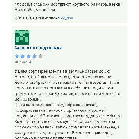
плодов, когда они достигают крупного размера, ветки
могут обламываться.
2019.03.21 в 18:00 написал:
da_rina
Зависит от подкормки
Оценка:
4
У меня сорт Президент F1 в теплице растет до 3-х
метров, стебли мощные, под тяжестью плодов не
ломаются. Урожайность зависит от подкормки - 1 год
кормила только органикой и собрала плоды до 200
грамм только с первых кистей, потом пошли мельчать
до 100 грамм.
Насыпала комплексное удобрение в лунки,
подкармливала кемирой с органикой, и урожай
поднялся до 6-7 кг с куста, мелких плодов уже не было.
Вкус лучше, если снять с куста и подержать дома на
полке около недели, так он становится насыщеннее, а
сразу если есть, то пустоват. В консервацию идет,
особенно в соусы с пряностями.