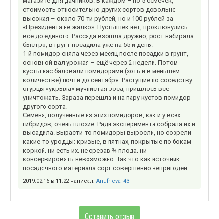
магазине для дачников. В каждом – по 5 семечек,
стоимость относительно других сортов довольно
высокая – около 70-ти рублей, но и 100 рублей за
«Президента не жалко». Пустышек нет, проклюнулись
все до единого. Рассада взошла дружно, рост набирала
быстро, в грунт посадила уже на 55-й день.
1-й помидор сняла через месяц после посадки в грунт,
основной вал урожая – ещё через 2 недели. Потом
кусты нас баловали помидорами (хоть и в меньшем
количестве) почти до сентября. Растущие по соседству
огурцы «укрыла» мучнистая роса, пришлось все
уничтожать. Зараза перешла и на пару кустов помидор
другого сорта.
Семена, полученные из этих помидоров, как и у всех
гибридов, очень плохие. Ради эксперимента собрала их и
высадила. Вырасти-то помидоры выросли, но созрели
какие-то уродцы: кривые, в пятнах, покрытые по бокам
коркой, ни есть их, не срезав ¾ плода, ни
консервировать невозможно. Так что как источник
посадочного материала сорт совершенно непригоден.
2019.02.16 в 11:22 написал:
Anufrieva_43
Оставить отзыв