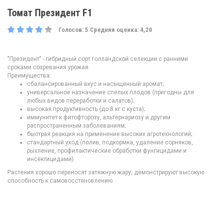
Томат Президент F1
Голосов:
5
Средняя оценка:
4,20
"Президент" - гибридный сорт голландской селекции с ранними
сроками созревания урожая.
Преимущества:
сбалансированный вкус и насыщенный аромат;
универсальное назначение спелых плодов (пригодны для
любых видов переработки и салатов);
высокая продуктивность (до 8 кг с куста);
иммунитет к фитофторозу, альтернариозу и другим
распространенным заболеваниям;
быстрая реакция на применение высоких агротехнологий;
стандартный уход (полив, подкормка, удаление сорняков,
рыхление, профилактические обработки фунгицидами и
инсектицидами).
Растения хорошо переносят затяжную жару, демонстрируют высокую
способность к самовосстановлению.