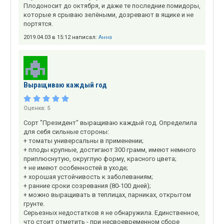
Плодоносит до октября, и даже те последние помидоры,
которые я срываю зелёными, дозревают в ящике и не
портятся.
2019.04.03 в 15:12 написал:
Анна
Выращиваю каждый год
Оценка:
5
Сорт "Президент" выращиваю каждый год. Определила
для себя сильные стороны:
+ томаты универсальны в применении;
+ плоды крупные, достигают 300 грамм, имеют немного
приплюснутую, округлую форму, красного цвета;
+ не имеют особенностей в уходе;
+ хорошая устойчивость к заболеваниям;
+ ранние сроки созревания (80-100 дней);
+ можно выращивать в теплицах, парниках, открытом
грунте.
Серьезных недостатков я не обнаружила. Единственное,
что стоит отметить - при несвоевременном сборе