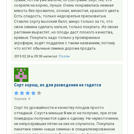
созрели на корню, лучше. Очень понравилась нежная
мякоть без прожилок, сочная, мясистая, красного цвета.
Есть сладость, только недозрелые пресноватые.
Ставлю сорту высокий балл, минус только за то, что
свои семена сделать нельзя, только покупать. Из своих
растение вырастет, но плоды даст плохого качества,
кривые. Покупать надо только у проверенных
агрофирм, ходят подделки с таким названием, потому
что хотят обычные семена дороже продать.
2019.02.24 в 09:30 написал:
Полли
Сорт хорош, но для разведения не годится
Оценка:
4
Сорт по урожайности и качеству плодов просто
отпадный. С куста меньше 8-ми кг не получаю, при этом
помидоры получаются один к одному. Ни червоточинки,
ни непрозревших пятен на них не случилось. Покупала
пакетики семян «наши семена» в специализированном