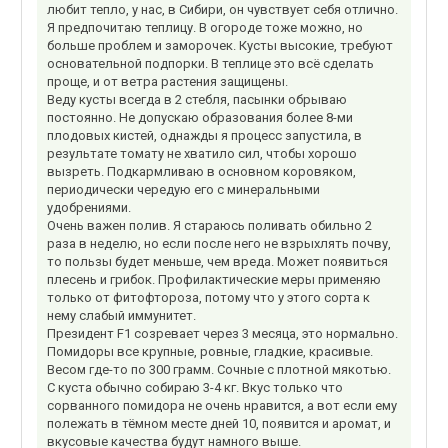
любит тепло, у нас, в Сибири, он чувствует себя отлично.
Я предпочитаю теплицу. В огороде тоже можно, но
больше проблем и заморочек. Кусты высокие, требуют
основательной подпорки. В теплице это всё сделать
проще, и от ветра растения защищены.
Веду кусты всегда в 2 стебля, пасынки обрываю
постоянно. Не допускаю образования более 8-ми
плодовых кистей, однажды я процесс запустила, в
результате томату не хватило сил, чтобы хорошо
вызреть. Подкармливаю в основном коровяком,
периодически чередую его с минеральными
удобрениями.
Очень важен полив. Я стараюсь поливать обильно 2
раза в неделю, но если после него не взрыхлять почву,
то пользы будет меньше, чем вреда. Может появиться
плесень и грибок. Профилактические меры применяю
только от фитофтороза, потому что у этого сорта к
нему слабый иммунитет.
Президент F1 созревает через 3 месяца, это нормально.
Помидоры все крупные, ровные, гладкие, красивые.
Весом где-то по 300 грамм. Сочные с плотной мякотью.
С куста обычно собираю 3-4 кг. Вкус только что
сорванного помидора не очень нравится, а вот если ему
полежать в тёмном месте дней 10, появится и аромат, и
вкусовые качества будут намного выше.