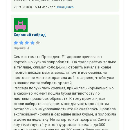
2019.03.04 в 15:14 написал:
иващенко
Хороший гибрид
Оценка:
4
Семена томата Президент F1 дороже привычных
сортов, но купила попробовать. На Урале растим только
в теплице, климат холодный. Готовить начала в конце
первой декады марта, взошли почти все семена, на
постоянное место отправила их 1-го апреля, чтобы уже
в начале июля собирать урожай.
Рассада получилась крепкая, прижилась нормально, но
в какой-то момент пошла бурая пятнистость по
листьям, пришлось обрывать. К тому времени, как
стали набирать сок и зреть плоды, уже мало листвы
осталось, но на урожайности это не сказалось. Провела
эксперимент - сняла в середине июня бурые, и положила
в доме на недельку. Не испортились, дозрели. Самые
крупные идут в 1-ую волну урожая, снимала до 300
грамм, потом уже мельче, по 200 грамм. Вкус тех, что