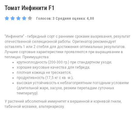
Томат Инфинити F1
Голосов:
3
Средняя оценка:
4,00
"Инфинити" - гибридный сорт с ранними сроками вызревания, результат
отечественной селекционной работы. Оригинатор рекомендует
оставлять 1 или 2 стебля для достижения оптимальных результатов.
Лучшие сортовые характеристики проявляются при выращивании в
теплицах. Преимущества:
крупноплодность (200-300 гр.) при стандартном уходе;
хорошие вкусовые качества для гибрида;
плотная кожица не трескается;
продуктивность (17,5 кг с кв. м.);
высокая устойчивость к неблагоприятным погодным условиям
(длительной жаре, засухе, резким перепадам суточных
температур).
У растений абсолютный иммунитет к вершинной и корневой гнили,
табачной мозаике, альтернариозу.