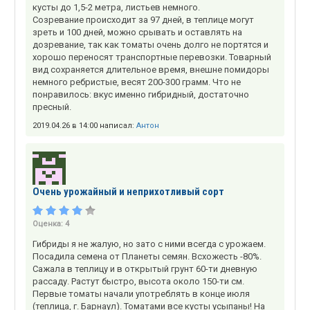
кусты до 1,5-2 метра, листьев немного.
Созревание происходит за 97 дней, в теплице могут
зреть и 100 дней, можно срывать и оставлять на
дозревание, так как томаты очень долго не портятся и
хорошо переносят транспортные перевозки. Товарный
вид сохраняется длительное время, внешне помидоры
немного ребристые, весят 200-300 грамм. Что не
понравилось: вкус именно гибридный, достаточно
пресный.
2019.04.26 в 14:00 написал:
Антон
Очень урожайный и неприхотливый сорт
Оценка:
4
Гибриды я не жалую, но зато с ними всегда с урожаем.
Посадила семена от Планеты семян. Всхожесть -80%.
Сажала в теплицу и в открытый грунт 60-ти дневную
рассаду. Растут быстро, высота около 150-ти см.
Первые томаты начали употреблять в конце июля
(теплица, г. Барнаул). Томатами все кусты усыпаны! На