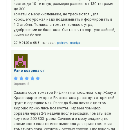
кистях до 10-ти штук, размеры разные: от 130-ти грамм
до 300.
Томаты с меру кисленькие, не трескаются. Для
хорошего урожая надо подвязывать и формировать в
1-2 стебля. Поливала томаты только с утра,
удобрениями не баловала. Считаю, что сорт урожайный,
ничем не болел.
2019.04.07 в 08:31 написал:
petrova_mariya
Рано созревают
Оценка:
5
Сажала сорт томатов Инфинити в прошлом году. Живу в
Краснодарском крае. Высаживала рассаду в открытый
грунт в середине мая. Рассада была почти с цветом.
Хорошо прижились все кусты. Первый помидор
сорвала через 2-3 недели после высадки. Томаты все
крупные, 200-300 грамм. Сочные и в меру сладкие, но
кроме как в салаты использовала для приготовления
томатного сока, кетчупа и острых соусов. Плодоносили