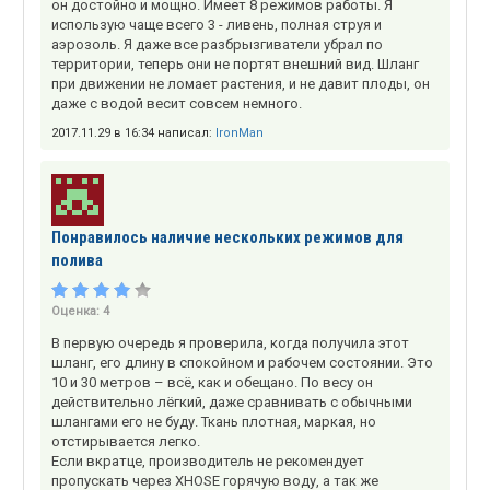
он достойно и мощно. Имеет 8 режимов работы. Я
использую чаще всего 3 - ливень, полная струя и
аэрозоль. Я даже все разбрызгиватели убрал по
территории, теперь они не портят внешний вид. Шланг
при движении не ломает растения, и не давит плоды, он
даже с водой весит совсем немного.
2017.11.29 в 16:34 написал:
IronMan
Понравилось наличие нескольких режимов для
полива
Оценка:
4
В первую очередь я проверила, когда получила этот
шланг, его длину в спокойном и рабочем состоянии. Это
10 и 30 метров – всё, как и обещано. По весу он
действительно лёгкий, даже сравнивать с обычными
шлангами его не буду. Ткань плотная, маркая, но
отстирывается легко.
Если вкратце, производитель не рекомендует
пропускать через XHOSE горячую воду, а так же