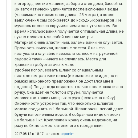
и огорода, мытье машины, забора и стен дома, бассейна.
Он автоматически удлиняется после включения воды
(максимально возможная длина - 23 метра), а после
выключения сам собирается до исходных размеров. Не
мучаюсь после со скручиванием и распутыванием. Во
время использования получается оптимальная длина, не
нужно возюкать за собой лишние метры.
Материал очень эластичный, заламываний не случается.
Прочность высокая, шланг не рвется. Я на него
наступала и случайно наезжала колесом нагруженной
садовой тачки - ничего не случилась. Места для
хранения требуется очень мало.
Удобнее использовать шланг со специальным
пистолетом-распылителем (в комплекте не идет, но в
рамках акционного предложения он достался мне в
подарок). Тогда вода подается только после нажатия на
ручку. Она идет не толстой струей, получается
множество тонких мощных струек (похоже на лейку).
Оконечности устроены так, что несколько шлангов
можно соединить в 1 большой. Шланг очень легкий даже
будучи наполненным водой. В собранном виде он весит
не больше 1 кг. Крепление к крану очень надежное, ни
разу не было самостоятельного отсоединения.
2017.08.12 в 18:17 написал:
teponim