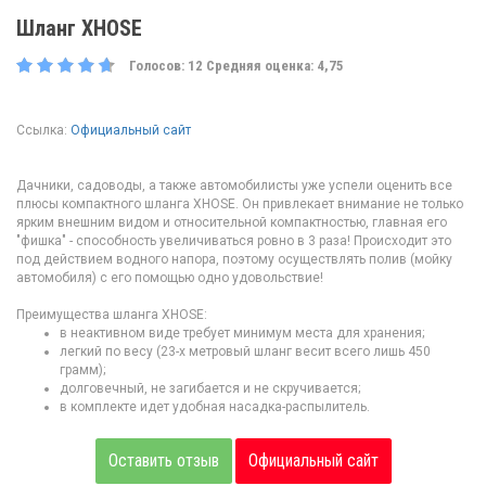
Шланг XHOSE
Голосов:
12
Средняя оценка:
4,75
Ссылка:
Официальный сайт
Дачники, садоводы, а также автомобилисты уже успели оценить все
плюсы компактного шланга XHOSE. Он привлекает внимание не только
ярким внешним видом и относительной компактностью, главная его
"фишка" - способность увеличиваться ровно в 3 раза! Происходит это
под действием водного напора, поэтому осуществлять полив (мойку
автомобиля) с его помощью одно удовольствие!
Преимущества шланга XHOSE:
в неактивном виде требует минимум места для хранения;
легкий по весу (23-х метровый шланг весит всего лишь 450
грамм);
долговечный, не загибается и не скручивается;
в комплекте идет удобная насадка-распылитель.
Оставить отзыв
Официальный сайт