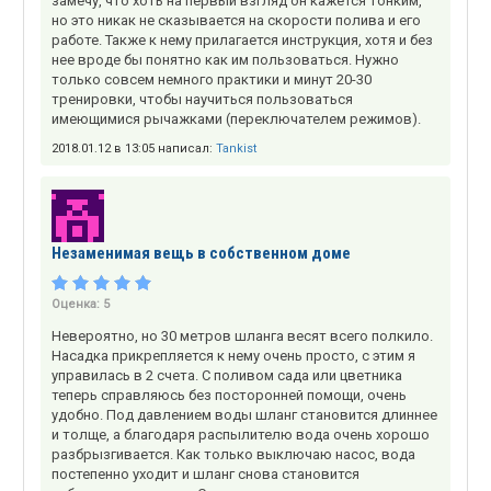
замечу, что хоть на первый взгляд он кажется тонким,
но это никак не сказывается на скорости полива и его
работе. Также к нему прилагается инструкция, хотя и без
нее вроде бы понятно как им пользоваться. Нужно
только совсем немного практики и минут 20-30
тренировки, чтобы научиться пользоваться
имеющимися рычажками (переключателем режимов).
2018.01.12 в 13:05 написал:
Tankist
Незаменимая вещь в собственном доме
Оценка:
5
Невероятно, но 30 метров шланга весят всего полкило.
Насадка прикрепляется к нему очень просто, с этим я
управилась в 2 счета. С поливом сада или цветника
теперь справляюсь без посторонней помощи, очень
удобно. Под давлением воды шланг становится длиннее
и толще, а благодаря распылителю вода очень хорошо
разбрызгивается. Как только выключаю насос, вода
постепенно уходит и шланг снова становится