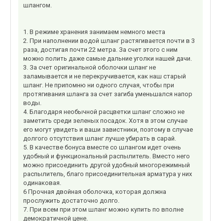
шлангом.
1. В режиме хранения занимаем немного места
2. При наполнении водой шланг растягивается почти в 3
раза, достигая почти 22 метра. За счет этого с ним
можно полить даже самые дальние уголки нашей дачи.
3. За счет оригинальной оболочки шланг не
заламывается и не перекручивается, как наш старый
шланг. Не припомню ни одного случая, чтобы при
протягивания шланга за счет загиба уменьшался напор
воды.
4. Благодаря необычной расцветки шланг сложно не
заметить среди зеленых посадок. Хотя в этом случае
его могут увидеть и ваши завистники, поэтому в случае
долгого отсутствия шланг лучше убирать в сарай.
5. В качестве бонуса вместе со шлангом идет очень
удобный и функциональный распылитель. Вместо него
можно присоединить другой удобный многорежимный
распылитель, благо присоединительная арматура у них
одинаковая.
6 Прочная двойная оболочка, которая должна
прослужить достаточно долго.
7. При всем при этом шланг можно купить по вполне
демократичной цене.