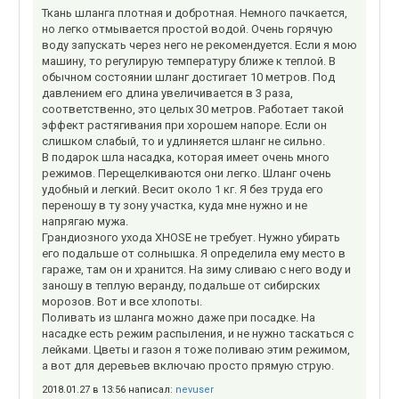
Ткань шланга плотная и добротная. Немного пачкается,
но легко отмывается простой водой. Очень горячую
воду запускать через него не рекомендуется. Если я мою
машину, то регулирую температуру ближе к теплой. В
обычном состоянии шланг достигает 10 метров. Под
давлением его длина увеличивается в 3 раза,
соответственно, это целых 30 метров. Работает такой
эффект растягивания при хорошем напоре. Если он
слишком слабый, то и удлиняется шланг не сильно.
В подарок шла насадка, которая имеет очень много
режимов. Перещелкиваются они легко. Шланг очень
удобный и легкий. Весит около 1 кг. Я без труда его
переношу в ту зону участка, куда мне нужно и не
напрягаю мужа.
Грандиозного ухода XHOSE не требует. Нужно убирать
его подальше от солнышка. Я определила ему место в
гараже, там он и хранится. На зиму сливаю с него воду и
заношу в теплую веранду, подальше от сибирских
морозов. Вот и все хлопоты.
Поливать из шланга можно даже при посадке. На
насадке есть режим распыления, и не нужно таскаться с
лейками. Цветы и газон я тоже поливаю этим режимом,
а вот для деревьев включаю просто прямую струю.
2018.01.27 в 13:56 написал:
nevuser