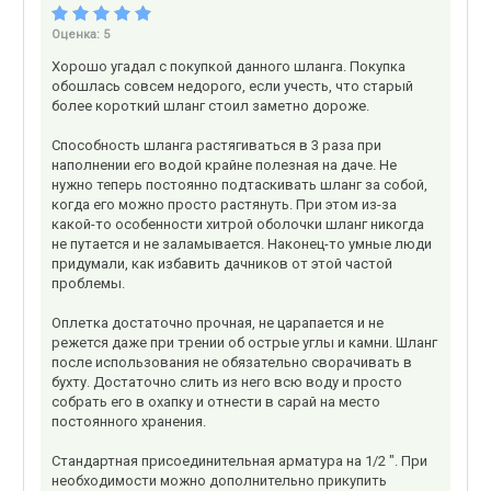
Оценка:
5
Хорошо угадал с покупкой данного шланга. Покупка
обошлась совсем недорого, если учесть, что старый
более короткий шланг стоил заметно дороже.
Способность шланга растягиваться в 3 раза при
наполнении его водой крайне полезная на даче. Не
нужно теперь постоянно подтаскивать шланг за собой,
когда его можно просто растянуть. При этом из-за
какой-то особенности хитрой оболочки шланг никогда
не путается и не заламывается. Наконец-то умные люди
придумали, как избавить дачников от этой частой
проблемы.
Оплетка достаточно прочная, не царапается и не
режется даже при трении об острые углы и камни. Шланг
после использования не обязательно сворачивать в
бухту. Достаточно слить из него всю воду и просто
собрать его в охапку и отнести в сарай на место
постоянного хранения.
Стандартная присоединительная арматура на 1/2 ". При
необходимости можно дополнительно прикупить