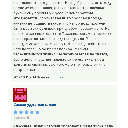
использовать его для питья. Каждый раз сливать воду
после использования, хранить вдали от солнечных
лучей и ему вредны минусовые температуры.
Что касается использования, то проблем вообще
никаких нет. Единственное, что напор воды должен
быть всё-таки большой, при слабом - совсем не то. На
насадке-распылителе есть 7 разных режимов поливов,
некоторые из них я очень даже оценила. Рычажок на
насадке можно закрепить, чтобы не надавливать на
него постоянно во время полива. Режимы
переключаются плавно. Не перегибается и не рвётся,
было дело, что шланг зацепился и я его тянула под
довольно сильным усилием. Но он не порвался и не
повредился.
2017.10.11 в 14:07 написал:
Шура
Самый удобный шланг
Оценка:
5
Классный шланг, который облегчает в разы полив сада