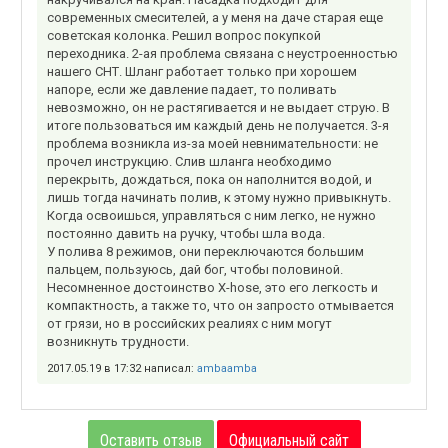
современных смесителей, а у меня на даче старая еще
советская колонка. Решил вопрос покупкой
переходника. 2-ая проблема связана с неустроенностью
нашего СНТ. Шланг работает только при хорошем
напоре, если же давление падает, то поливать
невозможно, он не растягивается и не выдает струю. В
итоге пользоваться им каждый день не получается. 3-я
проблема возникла из-за моей невнимательности: не
прочел инструкцию. Слив шланга необходимо
перекрыть, дождаться, пока он наполнится водой, и
лишь тогда начинать полив, к этому нужно привыкнуть.
Когда освоишься, управляться с ним легко, не нужно
постоянно давить на ручку, чтобы шла вода.
У полива 8 режимов, они переключаются большим
пальцем, пользуюсь, дай бог, чтобы половиной.
Несомненное достоинство X-hose, это его легкость и
компактность, а также то, что он запросто отмывается
от грязи, но в российских реалиях с ним могут
возникнуть трудности.
2017.05.19 в 17:32 написал:
ambaamba
Оставить отзыв
Официальный сайт