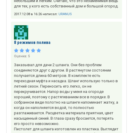
небольшим и легким. Считаю, что это незаменимая вещь
для тех, у кого есть собственный дом и большой огород.
2017.12.08 в 16:26 написал:
URANUS
8 режимов полива
Оценка:
5
Заказывал для дачи 2 шланга. Они без проблем
соединяются друг с другом. В растянутом состоянии
получается длина 60 метров. В комплекте есть
переходная муфта и насадка. Шланг использую только в
летний сезон. Переносить его легко, он не
перекручивается. Напор воды у меня на огороде
хороший, поэтому с растягиванием все в порядке. В
собранном виде полотно на шланге напоминает жатку, а
когда он наполняется водой, то полностью
разглаживается. Расцветка материала приятная, цвет
насыщенный синий. В глаза сразу бросается, потерять
его просто невозможно.
Пистолет для шланга изготовлен из пластика. Выглядит