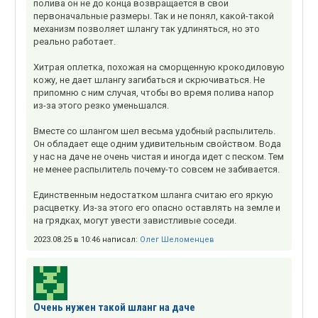
полива он не до конца возвращается в свои
первоначальные размеры. Так и не понял, какой-такой
механизм позволяет шлангу так удлиняться, но это
реально работает.
Хитрая оплетка, похожая на сморщенную крокодиловую
кожу, не дает шлангу загибаться и скрючиваться. Не
припомню с ним случая, чтобы во время полива напор
из-за этого резко уменьшался.
Вместе со шлангом шел весьма удобный распылитель.
Он обладает еще одним удивительным свойством. Вода
у нас на даче не очень чистая и иногда идет с песком. Тем
не менее распылитель почему-то совсем не забивается.
Единственным недостатком шланга считаю его яркую
расцветку. Из-за этого его опасно оставлять на земле и
на грядках, могут увести завистливые соседи.
2023.08.25 в 10:46 написал:
Олег Шеломенцев
Очень нужен такой шланг на даче