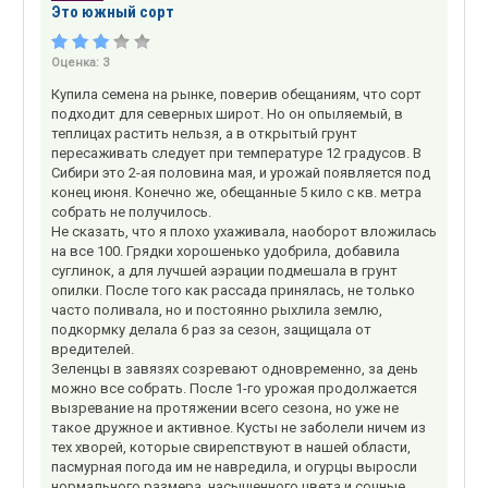
Это южный сорт
Оценка:
3
Купила семена на рынке, поверив обещаниям, что сорт
подходит для северных широт. Но он опыляемый, в
теплицах растить нельзя, а в открытый грунт
пересаживать следует при температуре 12 градусов. В
Сибири это 2-ая половина мая, и урожай появляется под
конец июня. Конечно же, обещанные 5 кило с кв. метра
собрать не получилось.
Не сказать, что я плохо ухаживала, наоборот вложилась
на все 100. Грядки хорошенько удобрила, добавила
суглинок, а для лучшей аэрации подмешала в грунт
опилки. После того как рассада принялась, не только
часто поливала, но и постоянно рыхлила землю,
подкормку делала 6 раз за сезон, защищала от
вредителей.
Зеленцы в завязях созревают одновременно, за день
можно все собрать. После 1-го урожая продолжается
вызревание на протяжении всего сезона, но уже не
такое дружное и активное. Кусты не заболели ничем из
тех хворей, которые свирепствуют в нашей области,
пасмурная погода им не навредила, и огурцы выросли
нормального размера, насыщенного цвета и сочные.