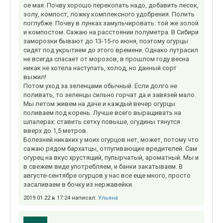
ое мая. Почву хорошо перекопать надо, добавить песок,
золу, компост, ложку комплексного удобрения. Полить
поглубже. Почву в лунках замульчировать: той же золой
и компостом. Сажаю на расстоянии полуметра. В Сибири
заморозки бывают до 13-15-го июня, поэтому огурцы
сидят под укрытием до этого времени. Однако лутрасил
не всегда спасает от морозов, в прошлом году весна
никак не хотела наступать, холод, но данный сорт
выжил!
Потом уход за зеленцами обычный. Если долго не
поливать, то зеленцы сильно горчат да и завязей мало.
Мы летом живем на даче и каждый вечер огурцы
поливаем под корень. Лучше всего выращивать на
шпалерах: ставить сетку повыше, огудины тянутся
вверх до 1,5 метров.
Болезней никаких у моих огурцов нет, может, потому что
сажаю рядом бархатцы, отпугивающие вредителей. Сам
огурец на вкус хрустящий, пупырчатый, ароматный. Мы и
в свежем виде употребляем, и банки закатываем. В
августе-сентябре огурцов у нас все еще много, просто
засаливаем в бочку из нержавейки.
2019.01.22 в 17:24 написал:
Ульяна