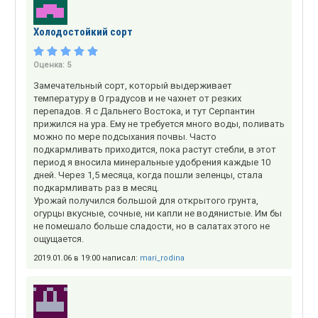
Холодостойкий сорт
Оценка:
5
Замечательный сорт, который выдерживает
температуру в 0 градусов и не чахнет от резких
перепадов. Я с Дальнего Востока, и тут Серпантин
прижился на ура. Ему не требуется много воды, поливать
можно по мере подсыхания почвы. Часто
подкармливать приходится, пока растут стебли, в этот
период я вносила минеральные удобрения каждые 10
дней. Через 1,5 месяца, когда пошли зеленцы, стала
подкармливать раз в месяц.
Урожай получился большой для открытого грунта,
огурцы вкусные, сочные, ни капли не водянистые. Им бы
не помешало больше сладости, но в салатах этого не
ощущается.
2019.01.06 в 19:00 написал:
mari_rodina