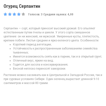
Огурец Серпантин
Голосов:
3
Средняя оценка:
4,00
Серпантин — сорт, который приносит высокий урожай. Его опыляют
естественным путем пчелы и шмели. У этого сорта смешанное
цветение: он ни женский, ни мужской. Умеренные кусты, плетистость,
крепкие побеги. Листья средние и ярко-зеленого цвета. Особенности:
Короткий период вегетации;
Устойчивость к распространенным заболеваниям семейства
тыквенных;
Имеется возможность сеять как в парник, так и в открытый грунт;
Отличный вкус, яркие на вид;
Годится для засола и консервирования;
Весной неплохо переносят заморозки.
Растение можно засеивать как в Центральной и Западной России, так и
при суровых условиях Сибири. Один зеленец вырастает длинной 9-10
сантиметров и массой 80 грамм.