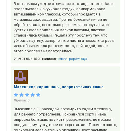
В остальном уход не отличался от стандартного. Часто
пропалывала и окучивала грядки, подкармливала
витаминным комплексом, который продается в
магазинах садоводства. Против болезней ничем не
обрабатывала, несколько раз замечала паутинки на
кустах. После появления мелкой паутины, листики
становились бурыми. Решала эту проблему тем, что
убирала паутину, испорченные листы и несколько раз в
день обрызгивала растения холодной водой, после
этого проблема не повторялась.
2019.01.06 в 15:00 написал:
tatiana_popovskaya
Маленькие корнишоны, неприхотливая лиана
Оценка:
5
Высаживаю F1 рассадой, потому что садим в теплицу,
для раннего потребления. Понравился сорт! Лиана
выросла большая, но листы разреженные, не мешают
следующему кусту, всем солнца хватает. Поливал часто,
подкормки делаю только органикой: куст засыпаю