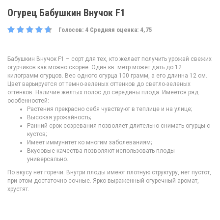
Огурец Бабушкин Внучок F1
Голосов:
4
Средняя оценка:
4,75
Бабушкин Внучок F1 – сорт для тех, кто желает получить урожай свежих
огурчиков как можно скорее. Один кв. метр может дать до 12
килограмм огурцов. Вес одного огурца 100 грамм, а его длинна 12 см.
Цвет варьируется от темно-зеленых оттенков до светло-зеленых
оттенков. Наличие желтых полос до середины плода. Имеется ряд
особенностей:
Растения прекрасно себя чувствуют в теплице и на улице;
Высокая урожайность;
Ранний срок созревания позволяет длительно снимать огурцы с
кустов;
Имеет иммунитет ко многим заболеваниям;
Вкусовые качества позволяют использовать плоды
универсально.
По вкусу нет горечи. Внутри плоды имеют плотную структуру, нет пустот,
при этом достаточно сочные. Ярко выраженный огуречный аромат,
хрустят.