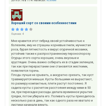
2019.01.16 в 11:41 написал:
Ксения
Хороший сорт со своими особенностями
Оценка:
4
Мне нравится этот гибрид своей устойчивостью к
болезням, ему не страшны корневые гнили, мучнистая
роса, бурая пятнистость и вирус огуречной мозаики,
устойчив также к распространенному пероноспорозу.
Огурцы этого сорта хорошие, очень вкусные и
хрустящие. Очень важно собирать их в стадии зеленцов,
так как при перерастании они становятся жесткими,
появляется горечь.
Плоды лучше не срывать, а аккуратно срезать, так куст
травмируется меньше. Кусты большими не вырастают,
по размеру компактные, плети растут постоянно. Я
садила кусты с расчетом расстояния между ними в 50
см, при пересадке рассады делала временное укрытие
грядки, потом убирала его. Поливать кусты приходилось
несколько раз в день, так как одного раза не хватало и
листики начинали вянуть.