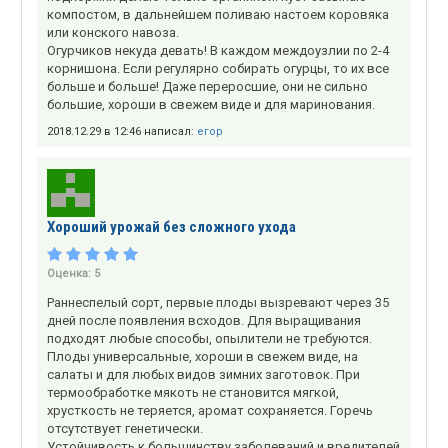
компостом, в дальнейшем поливаю настоем коровяка
или конского навоза.
Огурчиков некуда девать! В каждом междоузлии по 2-4
корнишона. Если регулярно собирать огурцы, то их все
больше и больше! Даже переросшие, они не сильно
большие, хороши в свежем виде и для маринования.
2018.12.29 в 12:46 написал:
егор
Хороший урожай без сложного ухода
Оценка:
5
Раннеспелый сорт, первые плоды вызревают через 35
дней после появления всходов. Для выращивания
подходят любые способы, опылители не требуются.
Плоды универсальные, хороши в свежем виде, на
салаты и для любых видов зимних заготовок. При
термообработке мякоть не становится мягкой,
хрусткость не теряется, аромат сохраняется. Горечь
отсутствует генетически.
Устойчивость к большинству заболеваний и вредителей