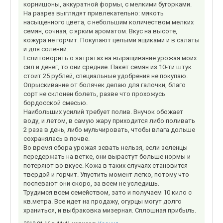
корнишоны, аккуратной формы, с мелкими бугорками.
На разрез выглядят привлекательно: мякоть
насыщенного цвета, с небольшим количеством мелких
семян, сочная, с ярким ароматом. Вкус на высоте,
кожура не горчит. Покупают целыми ящиками и в салаты
и для солений.
Если говорить о затратах на выращивание урожая моих
сил и денег, то они средние. Пакет семян из 10-ти штук
стоит 25 рублей, специальные удобрения не покупаю.
Опрыскивание от болячек делаю для галочки, благо
сорт не склонен болеть, разве что прохожусь
бордосской смесью.
Наибольших усилий требует полив. Внучок обожает
воду, и летом, в самую жару приходится либо поливать
2 раза в день, либо мульчировать, чтобы влага дольше
сохранялась в почве.
Во время сбора урожая зевать нельзя, если зеленцы
передержать на ветке, они вырастут больше нормы и
потеряют во вкусе. Кожа в таких случаях становится
твердой и горчит. Упустить момент легко, потому что
поспевают они скоро, за всем не уследишь.
Трудимся всем семейством, зато и получаем 10 кило с
кв.метра. Все идет на продажу, огурцы могут долго
храниться, и выбраковка мизерная. Сплошная прибыль.