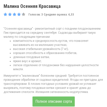
Малина Осенняя Красавица
Голосов:
3
Средняя оценка:
4,33
"Осенняя красавица" - ремонтантный сорт с поздним плодоношением.
Пик приходится на середину сентября. Садоводы выбирают такую
малину по следующим причинам:
компактность и среднерослость кустов, что позволяет
высаживать их на маленьких участках;
высокая стабильная урожайность (7 кг);
хорошая способность к образованию побегов;
длинные плодовые ветви;
яркие вкус и аромат;
легкое отделение от плодоножки без нарушения целостности
мякоти.
Иммунитет к "малиновым" болезням средний. Требуется постоянное
проведение обработки от садовых вредителей. Ягоды не пригодны для
транспортировки. В плохих погодных условиях урожай не успевает
вызревать, поэтому плодовые ветви срезают и хранят дома до
достижения спелости. Излишняя затененность недопустима.
Полное описание сорта