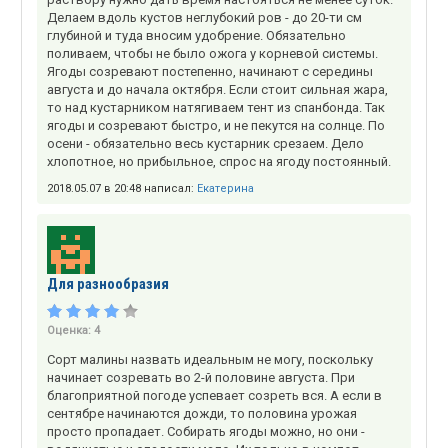
Делаем вдоль кустов неглубокий ров - до 20-ти см
глубиной и туда вносим удобрение. Обязательно
поливаем, чтобы не было ожога у корневой системы.
Ягоды созревают постепенно, начинают с середины
августа и до начала октября. Если стоит сильная жара,
то над кустарником натягиваем тент из спанбонда. Так
ягоды и созревают быстро, и не пекутся на солнце. По
осени - обязательно весь кустарник срезаем. Дело
хлопотное, но прибыльное, спрос на ягоду постоянный.
2018.05.07 в 20:48 написал:
Екатерина
Для разнообразия
Оценка:
4
Сорт малины назвать идеальным не могу, поскольку
начинает созревать во 2-й половине августа. При
благоприятной погоде успевает созреть вся. А если в
сентябре начинаются дожди, то половина урожая
просто пропадает. Собирать ягоды можно, но они -