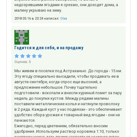
недозревшими ягодами я срезаю, они доходят дома, а
малину укрываю на зиму.
2018.05.16 в 23:24 написал:
Olxa
Годится и для себя, и на продажу
Оценка:
5
Мы живем в поселке под Астраханью. До города - 15 км.
Эту ягоду специально высадили, чтобы продавать ее в
августе-сентябре, когда спрос еще высокий, а
предложение небольшое. Почву тщательно
подготовили - вскопали и внесли куриный помет за пару
недель до покупки кустов. Между рядами малины
поставили металлические колья и натянули проволоку
в 2 ряда. Каждый куст у нас подвязан - это обеспечивает
удобство сбора урожая и товарный вид ягодам - они не
пачкаются.
Ежегодно, перед цветением, обязательно вносим
удобрения. Используем раствор коровяка 1:10, только
раствору нужно дать время настояться не менее суток.