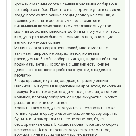
Урожай с малины сорта Осенняя Красавица собираю в
сентябре-октябре. Приятно в это время кушать сладкую
ягоду, потому что ранние ягоды давно уже отошли, а
осенью уже опять хочется ими полакомится и
витаминами на зиму запастись. Урожайность у этой
малины довольно высокая, до 6-ти кг, но у меня от года
к году по-разному бывает. Если мало плодоносящих
веток, то меньше бывает.
Малинник этого сорта невысокий, много места не
занимает, широко не разрастается, но ветви
раскидистые. Чтобы собирать ягоды, надо нагибаться,
поднимать ветви. Проблема с шипами есть, они не
длинные, но колючие, работая с кустом, я надеваю
перчатки.
Ягода красная, вкусная, сладкая, с традиционным
малиновым вкусом и выраженным ароматом, похожа на
лесную. Но по текстуре ягода мягкая, нежная, с тонкой
кожицей, поэтому собирать ее надо аккуратно - может
раздавиться или осыпаться.
Хранить такую ягоду не получится и перевозить тоже.
Только кушать сразу в свежем виде или сразу варить.
Сушить или замораживать ее не советую, будет
бесформенная каша. В компотах она тоже свою форму
не сохранит. А вот варенье получается ароматное,
вкусное. Если ранние заморозки, то ветви с