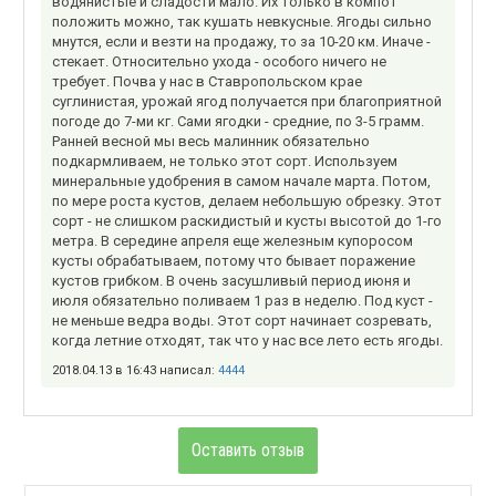
водянистые и сладости мало. Их только в компот
положить можно, так кушать невкусные. Ягоды сильно
мнутся, если и везти на продажу, то за 10-20 км. Иначе -
стекает. Относительно ухода - особого ничего не
требует. Почва у нас в Ставропольском крае
суглинистая, урожай ягод получается при благоприятной
погоде до 7-ми кг. Сами ягодки - средние, по 3-5 грамм.
Ранней весной мы весь малинник обязательно
подкармливаем, не только этот сорт. Используем
минеральные удобрения в самом начале марта. Потом,
по мере роста кустов, делаем небольшую обрезку. Этот
сорт - не слишком раскидистый и кусты высотой до 1-го
метра. В середине апреля еще железным купоросом
кусты обрабатываем, потому что бывает поражение
кустов грибком. В очень засушливый период июня и
июля обязательно поливаем 1 раз в неделю. Под куст -
не меньше ведра воды. Этот сорт начинает созревать,
когда летние отходят, так что у нас все лето есть ягоды.
2018.04.13 в 16:43 написал:
4444
Оставить отзыв