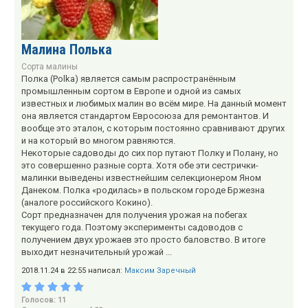
Малина Полька
Сорта малины
Полка (Polka) является самым распространённым
промышленным сортом в Европе и одной из самых
известных и любимых малин во всём мире. На данный момент
она является стандартом Евросоюза для ремонтантов. И
вообще это эталон, с которым постоянно сравнивают других
и на который во многом равняются.
Некоторые садоводы до сих пор путают Полку и Полану, но
это совершенно разные сорта. Хотя обе эти сестрички-
малинки выведены известнейшим селекционером Яном
Данеком. Полка «родилась» в польском городе Бржезна
(аналоге российского Кокино).
Сорт предназначен для получения урожая на побегах
текущего года. Поэтому эксперименты садоводов с
получением двух урожаев это просто баловство. В итоге
выходит незначительный урожай ...
2018.11.24 в 22:55 написал:
Максим Заречный
Голосов: 11