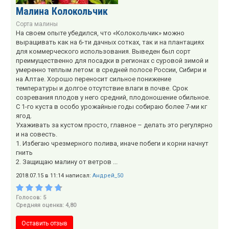
Малина Колокольчик
Сорта малины
На своем опыте убедился, что «Колокольчик» можно
выращивать как на 6-ти дачных сотках, так и на плантациях
для коммерческого использования. Выведен был сорт
преимущественно для посадки в регионах с суровой зимой и
умеренно теплым летом: в средней полосе России, Сибири и
на Алтае. Хорошо переносит сильное понижение
температуры и долгое отсутствие влаги в почве. Срок
созревания плодов у него средний, плодоношение обильное.
С 1-го куста в особо урожайные годы собираю более 7-ми кг
ягод.
Ухаживать за кустом просто, главное – делать это регулярно
и на совесть.
1. Избегаю чрезмерного полива, иначе побеги и корни начнут
гнить
2. Защищаю малину от ветров ...
2018.07.15 в 11:14 написал:
Андрей_50
Голосов: 5
Средняя оценка: 4,80
Оставить отзыв