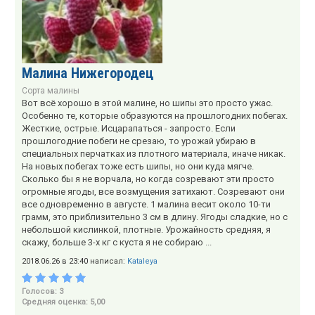
Малина Нижегородец
Сорта малины
Вот всё хорошо в этой малине, но шипы это просто ужас.
Особенно те, которые образуются на прошлогодних побегах.
Жесткие, острые. Исцарапаться - запросто. Если
прошлогодние побеги не срезаю, то урожай убираю в
специальных перчатках из плотного материала, иначе никак.
На новых побегах тоже есть шипы, но они куда мягче.
Сколько бы я не ворчала, но когда созревают эти просто
огромные ягоды, все возмущения затихают. Созревают они
все одновременно в августе. 1 малина весит около 10-ти
грамм, это приблизительно 3 см в длину. Ягоды сладкие, но с
небольшой кислинкой, плотные. Урожайность средняя, я
скажу, больше 3-х кг с куста я не собираю ...
2018.06.26 в 23:40 написал:
Kataleya
Голосов: 3
Средняя оценка: 5,00