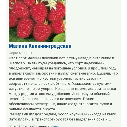
Малина Калининградская
Сорта малины
Этот сорт малины покупали лет 7 тому назад в питомнике в
Щеглово. За эти годы убедились, что сорт надежный и
плодоносит, невзирая на погодные условия. В прошлом году
в апреле были заморозки и выпал снег внезапно. Думали, что
вся вымерзнет, но кустики устояли, только цвести и
созревать начала позже обычного. Ухаживаем за кустами
ситуативно, не регулярно. Когда есть время, делаем канавки
между рядами и вносим удобрения. Используем обычный
перегной, специально ничего не покупаем. Полив
обеспечиваем регулярный, иначе ягода становится сухой и
раньше осыпается с куста.
Размерами ягодки средние, особо крупными никогда не были.
Зато плотные, транспортируются без выделения сока и ...
2018.07.09 в 15:57 написал:
faina