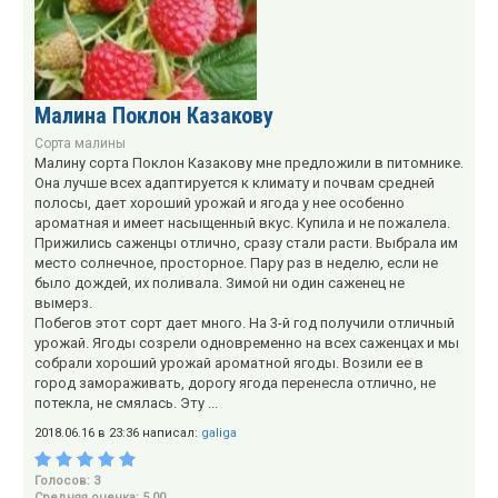
Малина Поклон Казакову
Сорта малины
Малину сорта Поклон Казакову мне предложили в питомнике.
Она лучше всех адаптируется к климату и почвам средней
полосы, дает хороший урожай и ягода у нее особенно
ароматная и имеет насыщенный вкус. Купила и не пожалела.
Прижились саженцы отлично, сразу стали расти. Выбрала им
место солнечное, просторное. Пару раз в неделю, если не
было дождей, их поливала. Зимой ни один саженец не
вымерз.
Побегов этот сорт дает много. На 3-й год получили отличный
урожай. Ягоды созрели одновременно на всех саженцах и мы
собрали хороший урожай ароматной ягоды. Возили ее в
город замораживать, дорогу ягода перенесла отлично, не
потекла, не смялась. Эту ...
2018.06.16 в 23:36 написал:
galiga
Голосов: 3
Средняя оценка: 5,00