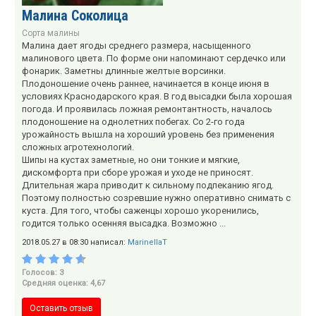
Малина Соколица
Сорта малины
Малина дает ягоды среднего размера, насыщенного
малинового цвета. По форме они напоминают сердечко или
фонарик. Заметны длинные желтые ворсинки.
Плодоношение очень раннее, начинается в конце июня в
условиях Краснодарского края. В год высадки была хорошая
погода. И проявилась ложная ремонтантность, началось
плодоношение на однолетних побегах. Со 2-го года
урожайность вышла на хороший уровень без применения
сложных агротехнологий.
Шипы на кустах заметные, но они тонкие и мягкие,
дискомфорта при сборе урожая и уходе не приносят.
Длительная жара приводит к сильному подпеканию ягод.
Поэтому полностью созревшие нужно оперативно снимать с
куста. Для того, чтобы саженцы хорошо укоренились,
годится только осенняя высадка. Возможно ...
2018.05.27 в 08:30 написал:
MarinellaT
Голосов: 3
Средняя оценка: 4,67
Оставить отзыв