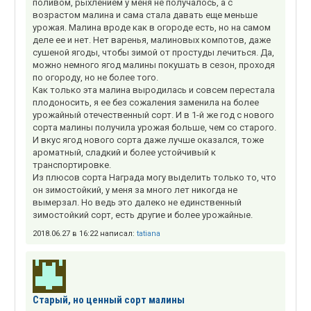
поливом, рыхлением у меня не получалось, а с
возрастом малина и сама стала давать еще меньше
урожая. Малина вроде как в огороде есть, но на самом
деле ее и нет. Нет варенья, малиновых компотов, даже
сушеной ягоды, чтобы зимой от простуды лечиться. Да,
можно немного ягод малины покушать в сезон, проходя
по огороду, но не более того.
Как только эта малина выродилась и совсем перестала
плодоносить, я ее без сожаления заменила на более
урожайный отечественный сорт. И в 1-й же год с нового
сорта малины получила урожая больше, чем со старого.
И вкус ягод нового сорта даже лучше оказался, тоже
ароматный, сладкий и более устойчивый к
транспортировке.
Из плюсов сорта Награда могу выделить только то, что
он зимостойкий, у меня за много лет никогда не
вымерзал. Но ведь это далеко не единственный
зимостойкий сорт, есть другие и более урожайные.
2018.06.27 в 16:22 написал:
tatiana
Старый, но ценный сорт малины