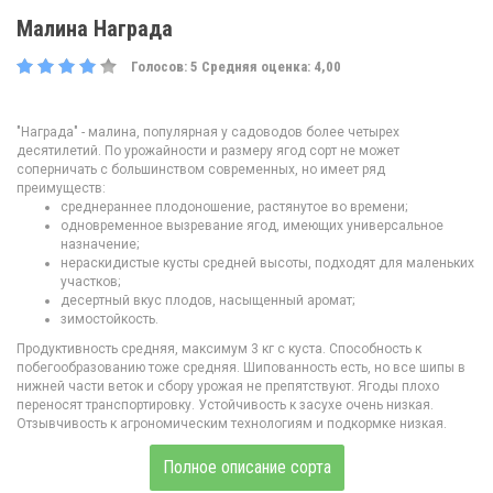
Малина Награда
Голосов:
5
Средняя оценка:
4,00
"Награда" - малина, популярная у садоводов более четырех
десятилетий. По урожайности и размеру ягод сорт не может
соперничать с большинством современных, но имеет ряд
преимуществ:
среднераннее плодоношение, растянутое во времени;
одновременное вызревание ягод, имеющих универсальное
назначение;
нераскидистые кусты средней высоты, подходят для маленьких
участков;
десертный вкус плодов, насыщенный аромат;
зимостойкость.
Продуктивность средняя, максимум 3 кг с куста. Способность к
побегообразованию тоже средняя. Шипованность есть, но все шипы в
нижней части веток и сбору урожая не препятствуют. Ягоды плохо
переносят транспортировку. Устойчивость к засухе очень низкая.
Отзывчивость к агрономическим технологиям и подкормке низкая.
Полное описание сорта