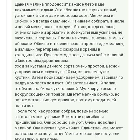
Данная малина плодоносит каждое лето и мы
лакомимся ягодами. Это абсолютно неприхотливый,
устойчивый к ветрам и морозам сорт. Мы живем в
Сибири, но всегда с малиной! Начинаем собирать в июле
и целый месяц она нас радует. Ягоды, когда спелые,
очень сладкие и ароматные. Все кусты ими усыпаны, не
захочешь, а сорвешь. Плоды не крупные, нежные, мы их
обожаем. Обычно в течение сезона просто едим малину,
а излишки перетираем с сахаром и храним в
холодильнике. При простуде всегда пьем чай с малиной
и быстро выздоравливаем.
Уход за кустами данного сорта очень простой. Весной
укорачиваем верхушку на 10 см, вырезаем сухие
кустики. Затем подкармливаем удобрением, засыпая по
ведру компоста под куст. Обязателен частый полив,
чтобы почва была чуть влажной. Мульчирую землю
вокруг скошенной травой. Цветет малина обильно, но
позже остальных кустарников, поэтому вредителей
почти нет.
После того, как урожай собран, поздней осенью
готовлю малину к зиме. Все ветви пригибаю и
пришпиливаю. Они хорошо зимуют. Очень довольна
малиной. Она вкусная, урожайная. Единственное, может
расползаться по участку. У меня все соседи получили
эту малину и довольны.