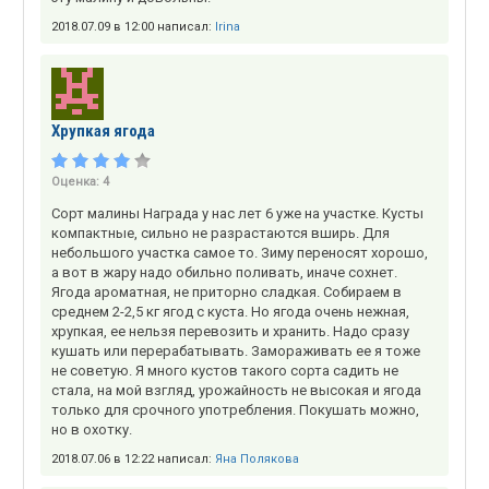
2018.07.09 в 12:00 написал:
Irina
Хрупкая ягода
Оценка:
4
Сорт малины Награда у нас лет 6 уже на участке. Кусты
компактные, сильно не разрастаются вширь. Для
небольшого участка самое то. Зиму переносят хорошо,
а вот в жару надо обильно поливать, иначе сохнет.
Ягода ароматная, не приторно сладкая. Собираем в
среднем 2-2,5 кг ягод с куста. Но ягода очень нежная,
хрупкая, ее нельзя перевозить и хранить. Надо сразу
кушать или перерабатывать. Замораживать ее я тоже
не советую. Я много кустов такого сорта садить не
стала, на мой взгляд, урожайность не высокая и ягода
только для срочного употребления. Покушать можно,
но в охотку.
2018.07.06 в 12:22 написал:
Яна Полякова