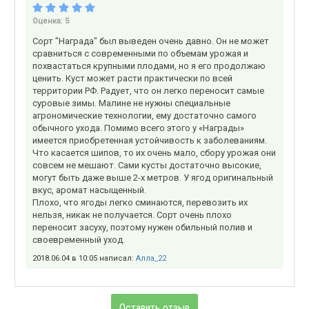
Оценка:
5
Сорт "Награда" был выведен очень давно. Он не может
сравниться с современными по объемам урожая и
похвастаться крупными плодами, но я его продолжаю
ценить. Куст может расти практически по всей
территории РФ. Радует, что он легко переносит самые
суровые зимы. Малине не нужны специальные
агрономические технологии, ему достаточно самого
обычного ухода. Помимо всего этого у «Награды»
имеется приобретенная устойчивость к заболеваниям.
Что касается шипов, то их очень мало, сбору урожая они
совсем не мешают. Сами кусты достаточно высокие,
могут быть даже выше 2-х метров. У ягод оригинальный
вкус, аромат насыщенный.
Плохо, что ягоды легко сминаются, перевозить их
нельзя, никак не получается. Сорт очень плохо
переносит засуху, поэтому нужен обильный полив и
своевременный уход.
2018.06.04 в 10:05 написал:
Алла_22
Оставить отзыв