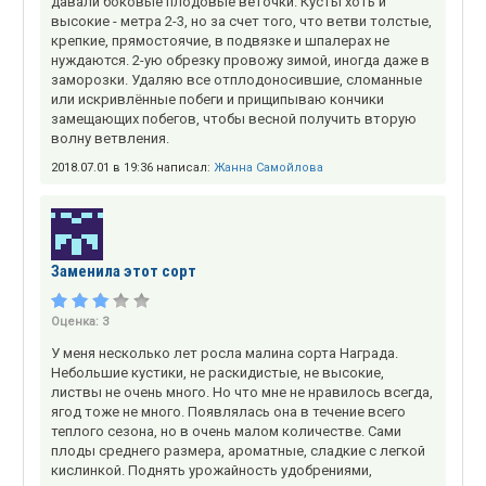
давали боковые плодовые веточки. Кусты хоть и
высокие - метра 2-3, но за счет того, что ветви толстые,
крепкие, прямостоячие, в подвязке и шпалерах не
нуждаются. 2-ую обрезку провожу зимой, иногда даже в
заморозки. Удаляю все отплодоносившие, сломанные
или искривлённые побеги и прищипываю кончики
замещающих побегов, чтобы весной получить вторую
волну ветвления.
2018.07.01 в 19:36 написал:
Жанна Самойлова
Заменила этот сорт
Оценка:
3
У меня несколько лет росла малина сорта Награда.
Небольшие кустики, не раскидистые, не высокие,
листвы не очень много. Но что мне не нравилось всегда,
ягод тоже не много. Появлялась она в течение всего
теплого сезона, но в очень малом количестве. Сами
плоды среднего размера, ароматные, сладкие с легкой
кислинкой. Поднять урожайность удобрениями,