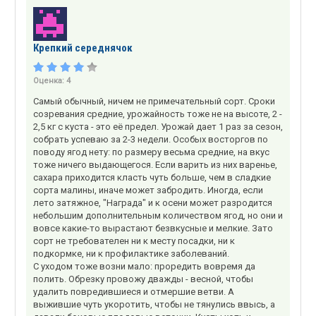
Крепкий середнячок
Оценка:
4
Самый обычный, ничем не примечательный сорт. Сроки
созревания средние, урожайность тоже не на высоте, 2 -
2,5 кг с куста - это её предел. Урожай дает 1 раз за сезон,
собрать успеваю за 2-3 недели. Особых восторгов по
поводу ягод нету: по размеру весьма средние, на вкус
тоже ничего выдающегося. Если варить из них варенье,
сахара приходится класть чуть больше, чем в сладкие
сорта малины, иначе может забродить. Иногда, если
лето затяжное, "Награда" и к осени может разродится
небольшим дополнительным количеством ягод, но они и
вовсе какие-то вырастают безвкусные и мелкие. Зато
сорт не требователен ни к месту посадки, ни к
подкормке, ни к профилактике заболеваний.
С уходом тоже возни мало: проредить вовремя да
полить. Обрезку провожу дважды - весной, чтобы
удалить повредившиеся и отмершие ветви. А
выжившие чуть укоротить, чтобы не тянулись ввысь, а