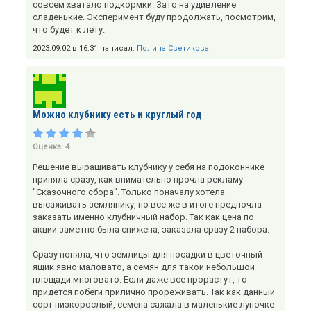
совсем хватало подкормки. Зато на удивление
сладенькие. Эксперимент буду продолжать, посмотрим,
что будет к лету.
2023.09.02 в 16:31 написал:
Полина Светикова
Можно клубнику есть и круглый год
Оценка:
4
Решение выращивать клубнику у себя на подоконнике
приняла сразу, как внимательно прочла рекламу
"Сказочного сбора". Только поначалу хотела
высаживать землянику, но все же в итоге предпочла
заказать именно клубничный набор. Так как цена по
акции заметно была снижена, заказала сразу 2 набора.
Сразу поняла, что землицы для посадки в цветочный
ящик явно маловато, а семян для такой небольшой
площади многовато. Если даже все прорастут, то
придется побеги прилично прореживать. Так как данный
сорт низкорослый, семена сажала в маленькие луночке