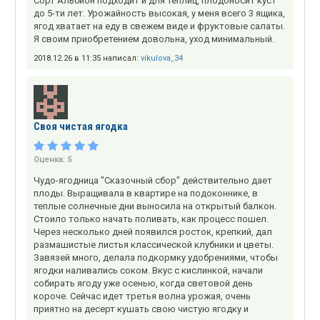
Сорт Альбион подходит и для теплиц, плодоносит куст
до 5-ти лет. Урожайность высокая, у меня всего 3 ящика,
ягод хватает на еду в свежем виде и фруктовые салаты.
Я своим приобретением довольна, уход минимальный.
2018.12.26 в 11:35 написал:
vikulova_34
Своя чистая ягодка
Оценка:
5
Чудо-ягодница "Сказочный сбор" действительно дает
плоды. Выращивала в квартире на подоконнике, в
теплые солнечные дни выносила на открытый балкон.
Стоило только начать поливать, как процесс пошел.
Через несколько дней появился росток, крепкий, дал
размашистые листья классической клубники и цветы.
Завязей много, делала подкормку удобрениями, чтобы
ягодки наливались соком. Вкус с кислинкой, начали
собирать ягоду уже осенью, когда световой день
короче. Сейчас идет третья волна урожая, очень
приятно на десерт кушать свою чистую ягодку и