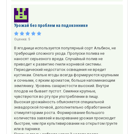
Урожай без проблем на подоконнике
Оценка:
5
В ягоднице используется популярный сорт Альбион, не
требующий сложного ухода. Пропуски полива не
наносят серьезного вреда. Случайный полив не
приводит к развитию гнили корневой системы.
Периодический недостаток освещения не вредит
кустикам. Спелые ягоды всегда формируются крупными
и сочными, с ярким ароматом, больше напоминающим
землянику. Уровень сахаристости высокий. Внутри
плодов не бывает пустот. Семянки крупные,
чувствуются во рту при употреблении в пищу.
Высокая урожайность объясняется специальной
эквадорской почвой, дополнительно обработанной
стимуляторами роста. Формирование большого
количества завязей и вызревание урожая происходит
быстрее, чем при культивировании на открытом грунте
или в парнике.