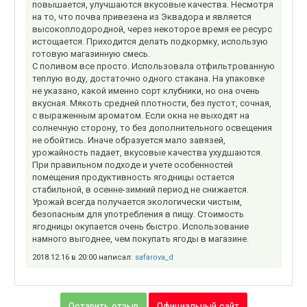
повышается, улучшаются вкусовые качества. Несмотря
на то, что почва привезена из Эквадора и является
высокоплодородной, через некоторое время ее ресурс
истощается. Приходится делать подкормку, использую
готовую магазинную смесь.
С поливом все просто. Использовала отфильтрованную
теплую воду, достаточно одного стакана. На упаковке
не указано, какой именно сорт клубники, но она очень
вкусная. Мякоть средней плотности, без пустот, сочная,
с выраженным ароматом. Если окна не выходят на
солнечную сторону, то без дополнительного освещения
не обойтись. Иначе образуется мало завязей,
урожайность падает, вкусовые качества ухудшаются.
При правильном подходе и учете особенностей
помещения продуктивность ягодницы остается
стабильной, в осенне-зимний период не снижается.
Урожай всегда получается экологически чистым,
безопасным для употребления в пищу. Стоимость
ягодницы окупается очень быстро. Использование
намного выгоднее, чем покупать ягоды в магазине.
2018.12.16 в 20:00 написал:
safarova_d
Оставить отзыв
Официальный сайт