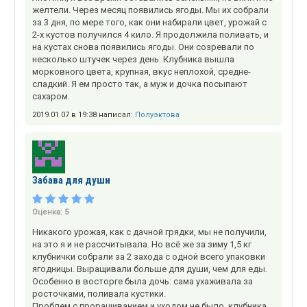
желтели. Через месяц появились ягоды. Мы их собрали
за 3 дня, по мере того, как они набирали цвет, урожай с
2-х кустов получился 4 кило. Я продолжила поливать, и
на кустах снова появились ягоды. Они созревали по
несколько штучек через день. Клубника вышла
морковного цвета, крупная, вкус неплохой, средне-
сладкий. Я ем просто так, а муж и дочка посыпают
сахаром.
2019.01.07 в 19:38 написал:
Полуэктова
Забава для души
Оценка:
5
Никакого урожая, как с дачной грядки, мы не получили,
на это я и не рассчитывала. Но всё же за зиму 1,5 кг
клубнички собрали за 2 захода с одной всего упаковки
ягодницы. Выращивали больше для души, чем для еды.
Особенно в восторге была дочь: сама ухаживала за
росточками, поливала кустики.
Проблем с проращиванием и уходом не было, клубника