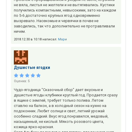
не вяла, листья не желтели и не вытягивались. Кустики
получились компактными, невысокими, зато на каждом
по 5-6 достаточно крупных ягод одновременно
вызревало. Насекомые и червячки в почве не
заводились, так что дополнительно не протравливали
ничем.
2018.12.30 в 10:18 написал:
Мари
Душистые ягодки
Оценка:
5
Чудо-ягодница "Сказочный сбор" дает вкусные и
душистые ягоды клубники круглый год. Продается сразу
в ящике с землей, требует только полива. Летом
ставлю на балкон, а в холодный сезон на кухню на
подоконник. Любит солнце и свет, летний урожай
особенно сладкий. Вкус ягод понравился, медовый,
насыщенный, не кислый. Мякоть розового цвета,
кожица ярко-красная.