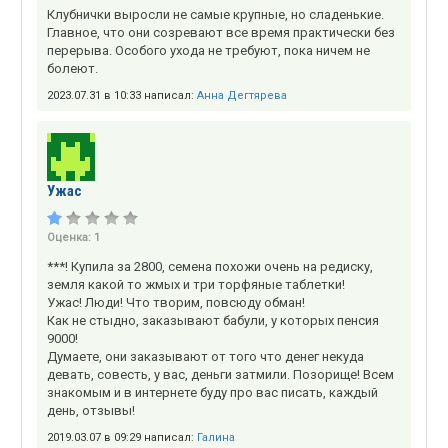
Клубнички выросли не самые крупные, но сладенькие.
Главное, что они созревают все время практически без
перерыва. Особого ухода не требуют, пока ничем не
болеют.
2023.07.31 в 10:33 написал:
Анна Дегтярева
Ужаc
Оценка:
1
***! Купила за 2800, семена похожи очень на редиску,
земля какой то жмых и три торфяные таблетки!
Ужас! Люди! Что творим, повсюду обман!
Как не стыдно, заказывают бабули, у которых пенсия
9000!
Думаете, они заказывают от того что денег некуда
девать, совесть, у вас, деньги затмили. Позорище! Всем
знакомым и в интернете буду про вас писать, каждый
день, отзывы!
2019.03.07 в 09:29 написал:
Галина