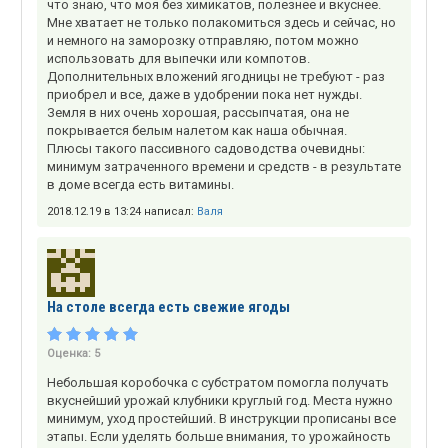
что знаю, что моя без химикатов, полезнее и вкуснее.
Мне хватает не только полакомиться здесь и сейчас, но
и немного на заморозку отправляю, потом можно
использовать для выпечки или компотов.
Дополнительных вложений ягодницы не требуют - раз
приобрел и все, даже в удобрении пока нет нужды.
Земля в них очень хорошая, рассыпчатая, она не
покрывается белым налетом как наша обычная.
Плюсы такого пассивного садоводства очевидны:
минимум затраченного времени и средств - в результате
в доме всегда есть витамины.
2018.12.19 в 13:24 написал:
Валя
На столе всегда есть свежие ягоды
Оценка:
5
Небольшая коробочка с субстратом помогла получать
вкуснейший урожай клубники круглый год. Места нужно
минимум, уход простейший. В инструкции прописаны все
этапы. Если уделять больше внимания, то урожайность