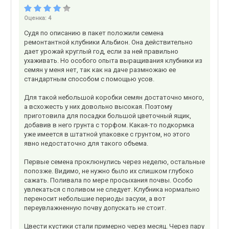
Оценка:
4
Судя по описанию в пакет положили семена
ремонтантной клубники Альбион. Она действительно
дает урожай круглый год, если за ней правильно
ухаживать. Но особого опыта выращивания клубники из
семян у меня нет, так как на даче размножаю ее
стандартным способом с помощью усов.
Для такой небольшой коробки семян достаточно много,
а всхожесть у них довольно высокая. Поэтому
приготовила для посадки большой цветочный ящик,
добавив в него грунта с торфом. Какая-то подкормка
уже имеется в штатной упаковке с грунтом, но этого
явно недостаточно для такого объема.
Первые семена проклюнулись через неделю, остальные
попозже. Видимо, не нужно было их слишком глубоко
сажать. Поливала по мере просыхания почвы. Особо
увлекаться с поливом не следует. Клубника нормально
переносит небольшие периоды засухи, а вот
переувлажненную почву допускать не стоит.
Цвести кустики стали примерно через месяц. Через пару