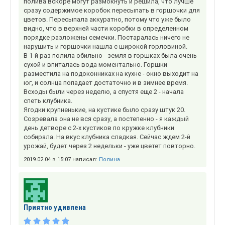
полива вскоре могут размокнуть и решила, что лучше
сразу содержимое коробок пересыпать в горшочки для
цветов. Пересыпала аккуратно, потому что уже было
видно, что в верхней части коробки в определенном
порядке разложены семечки. Постаралась ничего не
нарушить и горшочки нашла с широкой горловиной.
В 1-й раз полила обильно - земля в горшках была очень
сухой и впиталась вода моментально. Горшки
разместила на подоконниках на кухне - окно выходит на
юг, и солнца попадает достаточно и в зимнее время.
Всходы были через неделю, а спустя еще 2 - начала
спеть клубника.
Ягодки крупненькие, на кустике было сразу штук 20.
Созревала она не вся сразу, а постепенно - я каждый
день детворе с 2-х кустиков по кружке клубники
собирала. На вкус клубника сладкая. Сейчас ждем 2-й
урожай, будет через 2 недельки - уже цветет повторно.
2019.02.04 в 15:07 написал:
Полина
Приятно удивлена