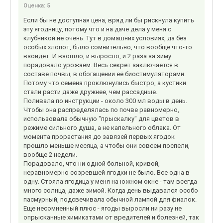
Оценка:
5
Если бы не доступная цена, вряд ли бы рискнула купить
эту ягодницу, потому что и на даче дела у меня с
клубникой не очень. Тут в домашних условиях, да без
особых хлопот, было сомнительно, что вообще что-то
взойдёт. И взошло, и выросло, и 2 раза за зиму
порадовало урожаем. Весь секрет заключается в
составе почвы, в обогащении её биостимуляторами.
Потому что семена проклюнулись быстро, а кустики
стали расти даже дружнее, чем рассадные.
Поливала по инструкции - около 300 мл воды в день.
Чтобы она распределялась по почве равномерно,
использовала обычную "прыскалку" для цветов в
режиме сильного душа, а не капельного облака. От
момента прорастания до завязей первых ягодок
прошло меньше месяца, а чтобы они совсем поспели,
вообще 2 недели.
Порадовало, что ни одной больной, кривой,
неравномерно созревшей ягодки не было. Все одна в
одну. Стояла ягодица у меня на южном окне - там всегда
много солнца, даже зимой. Когда день выдавался особо
пасмурный, подсвечивала обычной лампой для фиалок.
Еще несомненный плюс - ягоды выросли ни разу не
опрысканные химикатами от вредителей и болезней, так