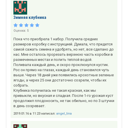
Зимняя клубника
Оценка:
5
Пока что приобрела 1 набор. Получила средних
размеров коробку с инструкцией. Думала, что придется
самой сажать семена и удобрять, но нет, все сделано до
нас. Мне осталось прорезать верхнюю часть коробки в
размеченных местах и полить теплой водой.
Поливала каждый день, и скоро проклюнулся кустик.
Рос он прямо на глазах, каждый день становился чуть
выше. Через 18 дней уже появились крохотные зеленые
ягоды, а через 25 они достаточно созрели, чтобы их
собрать.
Клубника получилась не такая красная, как мы
привыкли, но вкусная и сладкая. После 1-го урожая куст
продолжил плодоносить, не так обильно, но по 3 штучки
в день созревает.
2019.01.16 в 11:23 написал:
angel_lina