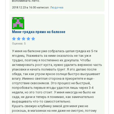
вспоминать лето.
2018.12.23 в 16:00 написал:
Людочка
Мини-грядка прямо на балконе
Оценка:
5
У меня на балконе уже собралась целая грядка из 5-ти
ягодниц. Ухаживать за ними оказалось не так уж и
трудно, поэтому я постепенно их докупала. Чтобы
активировать рост куста, нужно удалить верхнюю часть
упаковки и начать поливать грунт. Я это делаю после
обеда, так как утром яркое солнце быстро высушивает
влагу. Именно светлая сторона в приоритете и еще -
отсутствие сквозняков. Это процесс не быстрый,
попробовать первые ягоды удастся лишь через 3-4
недели, но это того стоит. У меня никогда не было ни
сада, ни дачи и теперь я понимаю, как замечательно
выращивать что-то самостоятельно.
Кушать свежую клубнику зимой для меня уже не
роскошь, в магазинах на нее даже не смотрю, потому