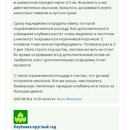
в шахматном порядке через 4-5 см. Всхожесть у них
действительно высокая, пришлось досаживать всего
несколько семечек в пустые лунки.
Сразу над ящикам соорудила лампу, которой
подсвечивала весной рассаду. Без дополнительного
освещения клубника растет очень медленно и листочки
у нее могут покрываться коричневой корочкой. С
поливом тоже нельзя перебарщивать. Поливала раз в 2-
3 дня. Лила строго под кустик, листики мочить не стоит.
Во время созревания ягод дополнительный полив не
требуется, а вот дополнительную подкормку стоит
провести.
С такой ограниченной площади я считаю, что урожай
получился неплохой. Все же лучше, чем покупать
безвкусную тепличную турецкую клубнику не в сезон за
большие деньги.
2023.08.28 в 10:32 написал:
Анна Макарова
Клубника круглый год