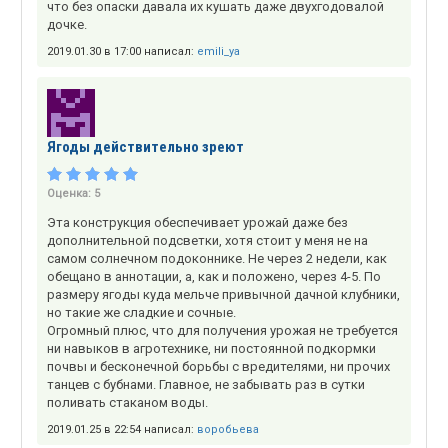
что без опаски давала их кушать даже двухгодовалой
дочке.
2019.01.30 в 17:00 написал:
emili_ya
Ягоды действительно зреют
Оценка:
5
Эта конструкция обеспечивает урожай даже без
дополнительной подсветки, хотя стоит у меня не на
самом солнечном подоконнике. Не через 2 недели, как
обещано в аннотации, а, как и положено, через 4-5. По
размеру ягоды куда мельче привычной дачной клубники,
но такие же сладкие и сочные.
Огромный плюс, что для получения урожая не требуется
ни навыков в агротехнике, ни постоянной подкормки
почвы и бесконечной борьбы с вредителями, ни прочих
танцев с бубнами. Главное, не забывать раз в сутки
поливать стаканом воды.
2019.01.25 в 22:54 написал:
воробьева