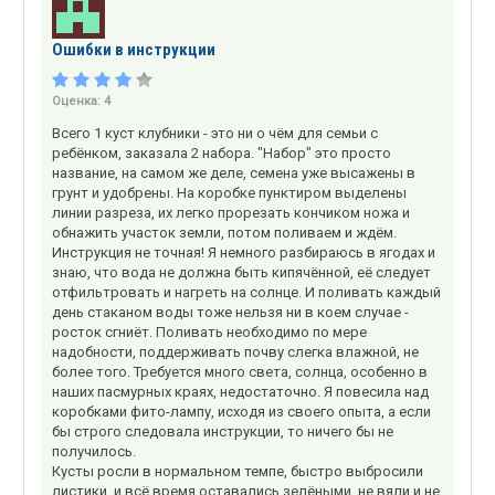
Ошибки в инструкции
Оценка:
4
Всего 1 куст клубники - это ни о чём для семьи с
ребёнком, заказала 2 набора. "Набор" это просто
название, на самом же деле, семена уже высажены в
грунт и удобрены. На коробке пунктиром выделены
линии разреза, их легко прорезать кончиком ножа и
обнажить участок земли, потом поливаем и ждём.
Инструкция не точная! Я немного разбираюсь в ягодах и
знаю, что вода не должна быть кипячённой, её следует
отфильтровать и нагреть на солнце. И поливать каждый
день стаканом воды тоже нельзя ни в коем случае -
росток сгниёт. Поливать необходимо по мере
надобности, поддерживать почву слегка влажной, не
более того. Требуется много света, солнца, особенно в
наших пасмурных краях, недостаточно. Я повесила над
коробками фито-лампу, исходя из своего опыта, а если
бы строго следовала инструкции, то ничего бы не
получилось.
Кусты росли в нормальном темпе, быстро выбросили
листики, и всё время оставались зелёными, не вяли и не