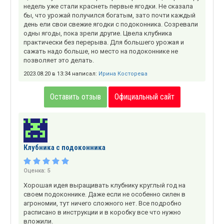
недель уже стали краснеть первые ягодки. Не сказала
бы, что урожай получился богатым, зато почти каждый
день ели свои свежие ягодки с подоконника. Созревали
одны ягоды, пока зрели другие. Цвела клубника
практически без перерыва. Для большего урожая и
сажать надо больше, но место на подоконнике не
позволяет это делать.
2023.08.20 в 13:34 написал:
Ирина Косторева
Оставить отзыв
Официальный сайт
Клубника с подоконника
Оценка:
5
Хорошая идея выращивать клубнику круглый год на
своем подоконнике. Даже если не особенно силен в
агрономии, тут ничего сложного нет. Все подробно
расписано в инструкции и в коробку все что нужно
вложили.