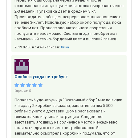
Первые ягоды собрала через 3 недели после
использования ягодницы. Новая волна вызревает через
2-3 недели. 1 упаковка дает в среднем 3 кг.
Производитель обещает непрерывное плодоношение в
течение 3-х лет. Использую набор около полугода, пока
проблем нет. Процесс окончательного созревания
пропустить невозможно. Спелые ягоды приобретают
насыщенный темно-бордовый цвет и высокий глянец.
2019.02.06 в 14:49 написал:
Лика
Особого ухода не требует
Оценка:
5
Попалась Чудо-ягодница "Сказочный сбор" мне по акции
и я сразу 2 коробки заказала, заплатив за них 5 500
рублей с учетом доставки. Дома распаковала и
внимательно изучила инструкцию. Следовало
выставить ягодницу на солнечное место и ежедневно
поливать, другого ничего не требовалось. Я
внимательно осмотрела коробки и подумала, что от