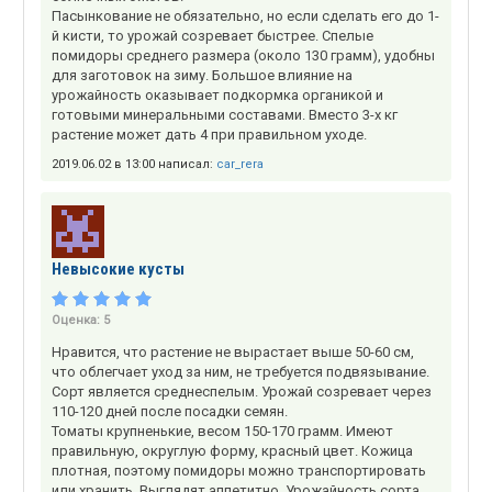
Пасынкование не обязательно, но если сделать его до 1-
й кисти, то урожай созревает быстрее. Спелые
помидоры среднего размера (около 130 грамм), удобны
для заготовок на зиму. Большое влияние на
урожайность оказывает подкормка органикой и
готовыми минеральными составами. Вместо 3-х кг
растение может дать 4 при правильном уходе.
2019.06.02 в 13:00 написал:
car_rera
Невысокие кусты
Оценка:
5
Нравится, что растение не вырастает выше 50-60 см,
что облегчает уход за ним, не требуется подвязывание.
Сорт является среднеспелым. Урожай созревает через
110-120 дней после посадки семян.
Томаты крупненькие, весом 150-170 грамм. Имеют
правильную, округлую форму, красный цвет. Кожица
плотная, поэтому помидоры можно транспортировать
или хранить. Выглядят аппетитно. Урожайность сорта