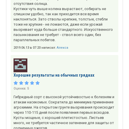
отсутствия солнца.
Кустики чуть выше колена вырастают, собирать не
слишком удобно, так как приходится все время
наклоняться. Зато стволы крепкие, толстые, стебли
тоже не хрупкие - не ломаются, даже если урожай
вызревает куда больше стандартного. Искусственного
пасынкования не требует - ствол всего один, без
параллельных побегов.
2019.06.13 в 07:20 написал:
Алекса
Хорошие результаты на обычных грядках
Оценка:
5
Гибридный сорт с высокой устойчивостью к болезням и
атакам насекомых. Сократила до минимума применение
агрохимии. На открытом грунте вызревания происходит
через 110-115 дней после появления первых всходов.
Кусты мощные, с хорошей плетистостью. Листьев
много, не требуется частичное затенение для защиты от
солнечных ожогов.