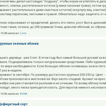
очной ямы делал настоящую "подушку", чтобы корни не утеплять в дал
омпост, опилки, растительные остатки (у меня газонная трава), потом г
дывают растительные и даже съестные остатки( скорлупу яиц, очистки)
систему перегноем, листьями и травой. Обязательно надо защитить от
лоню опрыскивал от вредителей: делать это легко, рост был в дальнейше
сткие такие, сочные, до 200 граммов! Очень доволен яблоней, но обрезка
в 14:28 написал:
Luna
Крупные зеленые яблоки
шего деревца - уже 5 лет. В этом году был самый большой урожай за все
вала. Подкармливала только натуральными средствами. Либо куриный, 
 по мере необходимости. Если большую яблоню поливаешь за все лето 
1 раз в неделю.
зревают в сентябре. По размеру достаточно крупные 200-250 гр. Цве
 Кожа пресноватая и жестковатая. Вкус кисло-сладкий. Аромат не ярко
екабря они уже становятся рыхлыми и не сочными. По всему яблоку поя
пойдут, много песка приходится класть. Для пирогов немного кисловаты
в 15:06 написал:
BONA
Дефицитный сорт