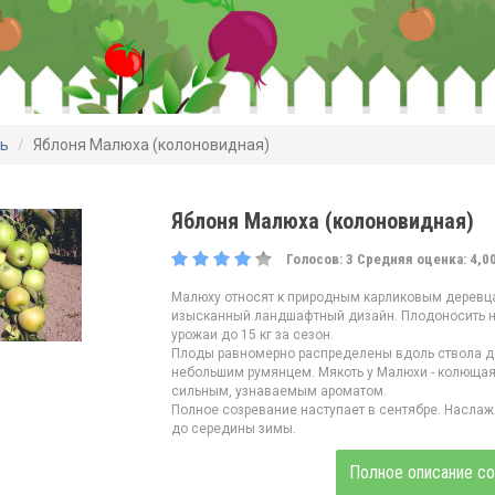
нь
Яблоня Малюха (колоновидная)
Яблоня Малюха (колоновидная)
Голосов:
3
Средняя оценка:
4,0
Малюху относят к природным карликовым деревцам
изысканный ландшафтный дизайн. Плодоносить на
урожаи до 15 кг за сезон.
Плоды равномерно распределены вдоль ствола де
небольшим румянцем. Мякоть у Малюхи - колющая
сильным, узнаваемым ароматом.
Полное созревание наступает в сентябре. Насл
до середины зимы.
Полное описание со