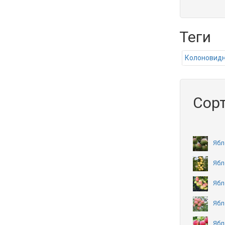
Теги
Колоновидн
Сорт
Ябл
Ябл
Ябл
Ябл
Ябл