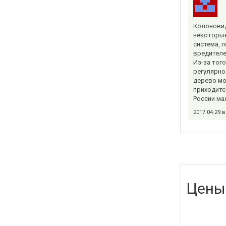
Колоновид
некоторые
система, 
вредителе
Из-за тог
регулярно
дерево мо
приходитс
России ма
2017.04.29 
Цены