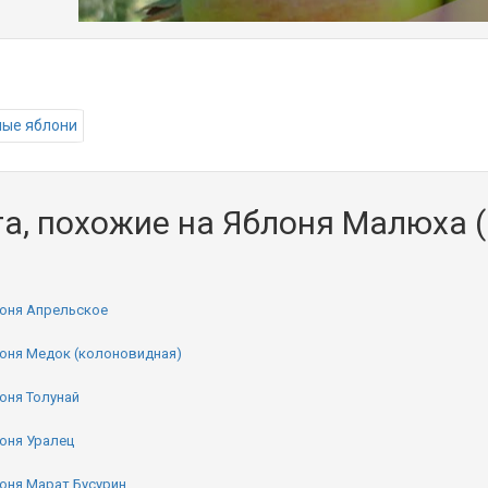
ые яблони
а, похожие на Яблоня Малюха 
оня Апрельское
оня Медок (колоновидная)
оня Толунай
оня Уралец
оня Марат Бусурин