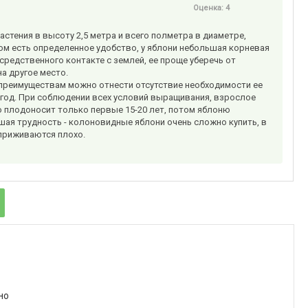
Оценка:
4
стения в высоту 2,5 метра и всего полметра в диаметре,
ом есть определенное удобство, у яблони небольшая корневая
средственного контакте с землей, ее проще уберечь от
а другое место.
к преимуществам можно отнести отсутствие необходимости ее
2 год. При соблюдении всех условий выращивания, взрослое
вно плодоносит только первые 15-20 лет, потом яблоню
ьшая трудность - колоновидные яблони очень сложно купить, в
 приживаются плохо.
но