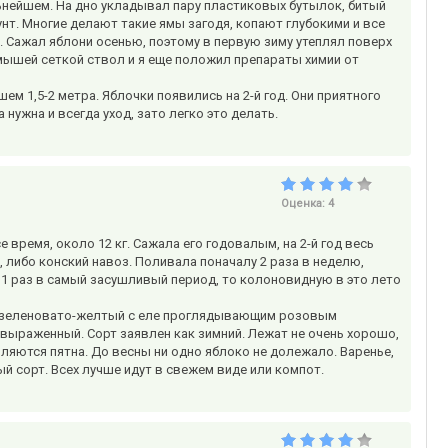
ьнейшем. На дно укладывал пару пластиковых бутылок, битый
рунт. Многие делают такие ямы загодя, копают глубокими и все
. Сажал яблони осенью, поэтому в первую зиму утеплял поверх
 мышей сеткой ствол и я еще положил препараты химии от
м 1,5-2 метра. Яблочки появились на 2-й год. Они приятного
 нужна и всегда уход, зато легко это делать.
Оценка:
4
 время, около 12 кг. Сажала его годовалым, на 2-й год весь
либо конский навоз. Поливала поначалу 2 раза в неделю,
1 раз в самый засушливый период, то колоновидную в это лето
т - зеленовато-желтый с еле проглядывающим розовым
 выраженный. Сорт заявлен как зимний. Лежат не очень хорошо,
вляются пятна. До весны ни одно яблоко не долежало. Варенье,
й сорт. Всех лучше идут в свежем виде или компот.