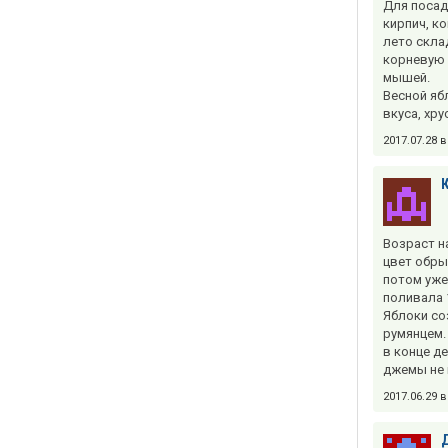
Для посад
кирпич, к
лето скла
корневую 
мышей.
Весной яб
вкуса, хру
2017.07.28 
Возраст на
цвет обры
потом уже
поливала 
Яблоки со
румянцем.
в конце д
джемы не 
2017.06.29 