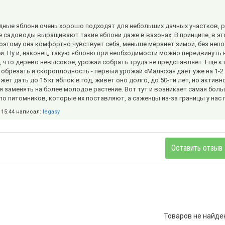
ные яблони очень хорошо подходят для небольших дачных участков, ра
 садоводы выращивают такие яблони даже в вазонах. В принципе, в эт
поэтому она комфортно чувствует себя, меньше мерзнет зимой, без непо
й. Ну и, наконец, такую яблоню при необходимости можно передвинуть н
о, что дерево невысокое, урожай собрать труда не представляет. Еще 
 обрезать и скороплодность - первый урожай «Малюха» дает уже на 1-
жет дать до 15 кг яблок в год, живет оно долго, до 50-ти лет, но акти
я заменять на более молодое растение. Вот тут и возникает самая бол
ло питомников, которые их поставляют, а саженцы из-за границы у нас
в 15:44 написал:
legasy
Оставить отзыв
Товаров не найде