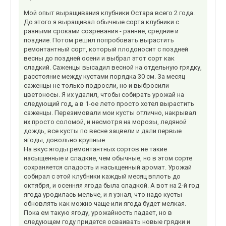
Мой опыт выращивания клубники Остара всего 2 года.
До этого я выращивал обычные сорта клубники с
разными сроками созревания - ранние, средние и
поздние. Потом решил попробовать вырастить
ремонтантный сорт, который плодоносит с поздней
весны до поздней осени и выбрал этот сорт как
сладкий. Саженцы высадил весной на отдельную грядку,
расстояние между кустами порядка 30 см. За месяц
саженцы не только подросли, но и выбросили
цветоносы. Я их удалил, чтобы собирать урожай на
следующий год, а в 1-ое лето просто хотел вырастить
саженцы. Перезимовали мои кусты отлично, накрывал
их просто соломой, и несмотря на морозы, ледяной
дождь, все кусты по весне зацвели и дали первые
ягоды, довольно крупные.
На вкус ягоды ремонтантных сортов не такие
насыщенные и сладкие, чем обычные, но в этом сорте
сохраняется сладость и насыщенный аромат. Урожай
собирал с этой клубники каждый месяц вплоть до
октября, и осенняя ягода была сладкой. А вот на 2-й год
ягода уродилась мельче, и я узнал, что надо кусты
обновлять как можно чаще или ягода будет мелкая.
Пока ем такую ягоду, урожайность падает, но в
следующем году придется осваивать новые грядки и