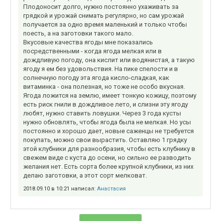
Плодоносит долго, нужно постоянно ухаживать за
грядкой и урожай снимать регулярно, но сам урожай
получается за одно время маленький и только чтобы
поесть, а на заготовки такого мало.
Вкусовые качества ягоды мне показались
посредственными - когда ягода мелкая или в
дождливую погоду, она кислит или водянистая, а такую
ягоду я ем без удовольствия. На пике спелости и в
солнечную погоду эта ягода кисло-сладкая, как
витаминка - она полезная, но тоже не особо вкусная.
Ягода ложится на землю, имеет тонкую кожицу, поэтому
есть риск гнили в дождливое лето, и слизни эту ягоду
любят, нужно ставить ловушки. Через 3 года кусты
нужно обновлять, чтобы ягода была не мелкая. Но усы
постоянно и хорошо дает, новые саженцы не требуется
покупать, можно свои вырастить. Оставляю 1 грядку
этой клубники для разнообразия, чтобы есть клубнику в
свежем виде с куста до осени, но сильно ее разводить
желания нет. Есть сорта более крупной клубники, из них
делаю заготовки, а этот сорт мелковат.
2018.09.10 в 10:21 написал:
Анастасия