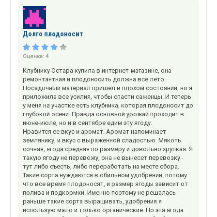
Долго плодоносит
Оценка:
4
Клубнику Остара купила в интернет-магазине, она
ремонтантная и плодоносить должна все лето.
Посадочный материал пришел в плохом состоянии, но я
приложила все усилия, чтобы спасти саженцы. И теперь
у меня на участке есть клубника, которая плодоносит до
глубокой осени. Правда основной урожай проходит в
июне-июле, но и в сентябре едим эту ягоду.
Нравится ее вкус и аромат. Аромат напоминает
землянику, и вкус с выраженной сладостью. Мякоть
сочная, ягода средняя по размеру и довольно хрупкая. Я
такую ягоду не перевожу, она не вынесет перевозку -
тут либо съесть, либо переработать на месте сбора.
Такие сорта нуждаются в обильном удобрении, потому
что все время плодоносят, и размер ягоды зависит от
полива и подкормки. Именно поэтому не решалась
раньше такие сорта выращивать, удобрения я
использую мало и только органические. Но эта ягода