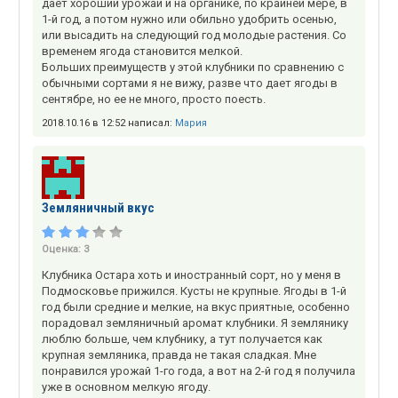
дает хороший урожай и на органике, по крайней мере, в
1-й год, а потом нужно или обильно удобрить осенью,
или высадить на следующий год молодые растения. Со
временем ягода становится мелкой.
Больших преимуществ у этой клубники по сравнению с
обычными сортами я не вижу, разве что дает ягоды в
сентябре, но ее не много, просто поесть.
2018.10.16 в 12:52 написал:
Мария
Земляничный вкус
Оценка:
3
Клубника Остара хоть и иностранный сорт, но у меня в
Подмосковье прижился. Кусты не крупные. Ягоды в 1-й
год были средние и мелкие, на вкус приятные, особенно
порадовал земляничный аромат клубники. Я землянику
люблю больше, чем клубнику, а тут получается как
крупная земляника, правда не такая сладкая. Мне
понравился урожай 1-го года, а вот на 2-й год я получила
уже в основном мелкую ягоду.