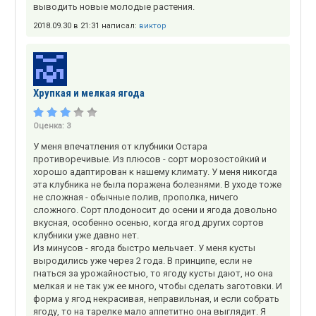
выводить новые молодые растения.
2018.09.30 в 21:31 написал:
виктор
Хрупкая и мелкая ягода
Оценка:
3
У меня впечатления от клубники Остара
противоречивые. Из плюсов - сорт морозостойкий и
хорошо адаптирован к нашему климату. У меня никогда
эта клубника не была поражена болезнями. В уходе тоже
не сложная - обычные полив, прополка, ничего
сложного. Сорт плодоносит до осени и ягода довольно
вкусная, особенно осенью, когда ягод других сортов
клубники уже давно нет.
Из минусов - ягода быстро мельчает. У меня кусты
выродились уже через 2 года. В принципе, если не
гнаться за урожайностью, то ягоду кусты дают, но она
мелкая и не так уж ее много, чтобы сделать заготовки. И
форма у ягод некрасивая, неправильная, и если собрать
ягоду, то на тарелке мало аппетитно она выглядит. Я