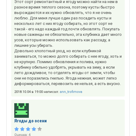
Этот сорт ремонтантный и ягоду можно найти на нем в
разное время теплого сезона, поэтому кусты быстро
вырождаются и их нужно обновлять, что я не очень
люблю. Для меня лучше один раз посадить кусты и
несколько лет с них ягоду собирать, но этот сорт не
такой - его надо каждый год почти обновлять. Покупать
новые саженцы не обязательно, эта клубника дает много
усов, которые можно использовать как рассаду, а
лишние усы убирать.
Довольно хлопотный уход, но если клубникой
заниматься, то можно долго собирать с нее ягоду, хоть и
не крупную. Помимо обновления и полива, нужно
клубнику обильно удобрять, укрывать на зиму, а если
лето дождливое, то отделять ягоды от земли, чтобы
они не поразились гнилью. Ягода нежная, может легко
деформироваться, перевозить ее нельзя, а есть вкусно.
2018.10.04 в 19:00 написал:
ann_trofimova
Ягоды до осени
Оценка:
4