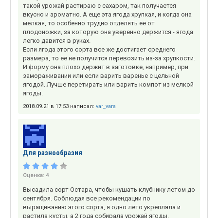
такой урожай растираю с сахаром, так получается
вкусно и ароматно. А еще эта ягода хрупкая, и когда она
мелкая, то особенно трудно отделять ее от
плодоножки, за которую она уверенно держится - ягода
легко давится в руках.
Если ягода этого сорта все же достигает среднего
размера, то ее не получится перевозить из-за хрупкости.
И форму она плохо держит в заготовке, например, при
замораживании или если варить варенье с цельной
ягодой. Лучше перетирать или варить компот из мелкой
ягоды.
2018.09.21 в 17:53 написал:
var_vara
Для разнообразия
Оценка:
4
Высадила сорт Остара, чтобы кушать клубнику летом до
сентября. Соблюдая все рекомендации по
выращиванию этого сорта, я одно лето укрепляла и
растила кусты, а 2 года собирала урожай ягоды.