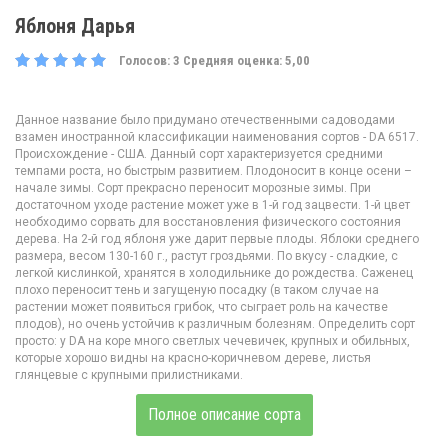
Яблоня Дарья
Голосов:
3
Средняя оценка:
5,00
Данное название было придумано отечественными садоводами
взамен иностранной классификации наименования сортов - DA 6517.
Происхождение - США. Данный сорт характеризуется средними
темпами роста, но быстрым развитием. Плодоносит в конце осени –
начале зимы. Сорт прекрасно переносит морозные зимы. При
достаточном уходе растение может уже в 1-й год зацвести. 1-й цвет
необходимо сорвать для восстановления физического состояния
дерева. На 2-й год яблоня уже дарит первые плоды. Яблоки среднего
размера, весом 130-160 г., растут гроздьями. По вкусу - сладкие, с
легкой кислинкой, хранятся в холодильнике до рождества. Саженец
плохо переносит тень и загущеную посадку (в таком случае на
растении может появиться грибок, что сыграет роль на качестве
плодов), но очень устойчив к различным болезням. Определить сорт
просто: у DA на коре много светлых чечевичек, крупных и обильных,
которые хорошо видны на красно-коричневом дереве, листья
глянцевые с крупными прилистниками.
Полное описание сорта