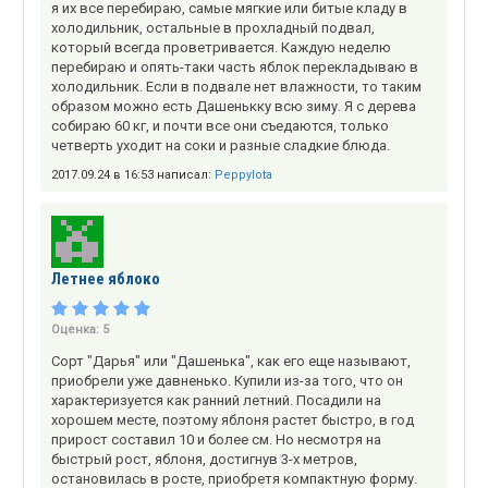
я их все перебираю, самые мягкие или битые кладу в
холодильник, остальные в прохладный подвал,
который всегда проветривается. Каждую неделю
перебираю и опять-таки часть яблок перекладываю в
холодильник. Если в подвале нет влажности, то таким
образом можно есть Дашенькку всю зиму. Я с дерева
собираю 60 кг, и почти все они съедаются, только
четверть уходит на соки и разные сладкие блюда.
2017.09.24 в 16:53 написал:
Peppylota
Летнее яблоко
Оценка:
5
Сорт "Дарья" или "Дашенька", как его еще называют,
приобрели уже давненько. Купили из-за того, что он
характеризуется как ранний летний. Посадили на
хорошем месте, поэтому яблоня растет быстро, в год
прирост составил 10 и более см. Но несмотря на
быстрый рост, яблоня, достигнув 3-х метров,
остановилась в росте, приобретя компактную форму.