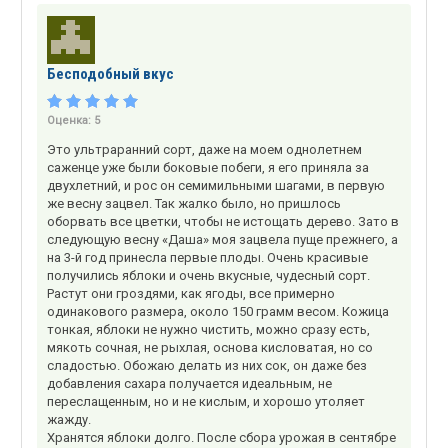
Бесподобный вкус
Оценка:
5
Это ультраранний сорт, даже на моем однолетнем
саженце уже были боковые побеги, я его приняла за
двухлетний, и рос он семимильными шагами, в первую
же весну зацвел. Так жалко было, но пришлось
оборвать все цветки, чтобы не истощать дерево. Зато в
следующую весну «Даша» моя зацвела пуще прежнего, а
на 3-й год принесла первые плоды. Очень красивые
получились яблоки и очень вкусные, чудесный сорт.
Растут они гроздями, как ягоды, все примерно
одинакового размера, около 150 грамм весом. Кожица
тонкая, яблоки не нужно чистить, можно сразу есть,
мякоть сочная, не рыхлая, основа кисловатая, но со
сладостью. Обожаю делать из них сок, он даже без
добавления сахара получается идеальным, не
переслащенным, но и не кислым, и хорошо утоляет
жажду.
Хранятся яблоки долго. После сбора урожая в сентябре