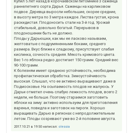
Купил 5 лет назад в корочаевском питомнике 3 саженца
раннелетнего сорта Дарья. Саженцы на карликовом
подвое. Деревца выросли небольшие, скорее средние,
в высоту метра по 3 метра каждое. Листва густая, крона
раскидистая. Плодоносить стали на 3-й год. Урожай
стабильный, довольно богатый. Перерывов в
плодоношении быть не должно.
Плоды у Дарьюшки, как мы ее ласково называем,
желтоватые с подрумяненными боками, среднего
размера. Вкус ближе к сладкому, присутствует слабая
кислинка, сочность средняя. Мякоть кремового цвета.
Вес 1-го яблока редко достигает 150 грамм. Средний вес
90-100 грамм.
К болезням имеет среднюю устойчивость, необходима
профилактическая обработка. Зимоустойчивость
высокая. Слышал, что ее активно выращивают даже в
Подмосковье. На осыпаемость плодов не жалуюсь. У
Дарьи отметил очень слабую лежкость плодов, всего 2
недели, не больше. Поэтому стараемся заготовить
яблоки на зиму: активно используем для приготовления
варенья, повидла и заготовок на пироги. Хорошо
выращивать Дарью в регионах с непродолжительным
летом. Плоды созревают уже во 2-й половине августа.
2017.10.21 в 19:50 написал:
olessia