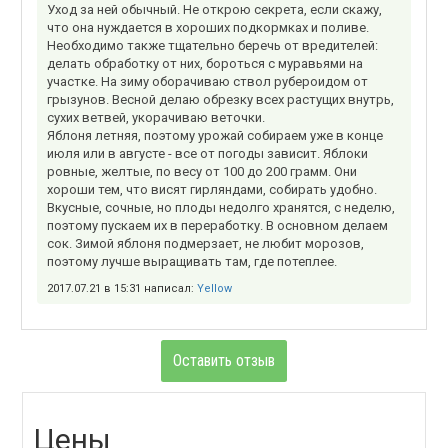
Уход за ней обычный. Не открою секрета, если скажу,
что она нуждается в хороших подкормках и поливе.
Необходимо также тщательно беречь от вредителей:
делать обработку от них, бороться с муравьями на
участке. На зиму оборачиваю ствол рубероидом от
грызунов. Весной делаю обрезку всех растущих внутрь,
сухих ветвей, укорачиваю веточки.
Яблоня летняя, поэтому урожай собираем уже в конце
июля или в августе - все от погоды зависит. Яблоки
ровные, желтые, по весу от 100 до 200 грамм. Они
хороши тем, что висят гирляндами, собирать удобно.
Вкусные, сочные, но плоды недолго хранятся, с неделю,
поэтому пускаем их в переработку. В основном делаем
сок. Зимой яблоня подмерзает, не любит морозов,
поэтому лучше выращивать там, где потеплее.
2017.07.21 в 15:31 написал:
Yellow
Оставить отзыв
Цены